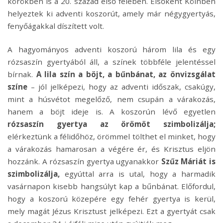
körökben is a 20. század első felében. Elsőként Kölnben
helyeztek ki adventi koszorút, amely már négygyertyás,
fenyőágakkal díszített volt.
A hagyományos adventi koszorú három lila és egy
rózsaszín gyertyából áll, a színek többféle jelentéssel
bírnak.
A lila szín a böjt, a bűnbánat, az önvizsgálat
színe
– jól jelképezi, hogy az adventi időszak, csakúgy,
mint a húsvétot megelőző, nem csupán a várakozás,
hanem a böjt ideje is. A koszorún lévő egyetlen
rózsaszín gyertya az örömöt szimbolizálja;
elérkeztünk a félidőhöz, örömmel tölthet el minket, hogy
a várakozás hamarosan a végére ér, és Krisztus eljön
hozzánk. A rózsaszín gyertya ugyanakkor
Szűz Máriát is
szimbolizálja,
egyúttal arra is utal, hogy a harmadik
vasárnapon kisebb hangsúlyt kap a bűnbánat.
Előfordul,
hogy a koszorú közepére egy fehér gyertya is kerül,
mely magát Jézus Krisztust jelképezi. Ezt a gyertyát csak