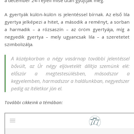
a december 24-i éjféli mise után gyújtják meg.
A gyertyák külön-külön is jelentéssel bírnak. Az első lila
gyertya jelképezi a hitet, a második a reményt, a sorban
a harmadik – a rózsaszín – az öröm gyertyája, míg a
negyedik gyertya – mely ugyancsak lila – a szeretetet
szimbolizálja.
A
középkorban a négy vasárnap további jelentéssel
bővült, az Úr négy eljövetelét állítja szemünk elé:
először a megtestesülésben, másodszor a
kegyelemben, harmadszor a halálunkban, negyedszer
pedig az ítéletkor jön el.
További cikkeink a témában: