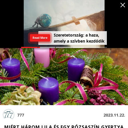
Szeretetország: a haza,
Read More
amely a szívben kezdődik
777
2023.11.22.
MIÉRT HÁROM LILA ÉS EGY RÓZSASZÍN GYERTYA