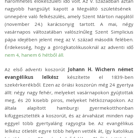
háromhetes előkészületi idő volt. Az V. században
aztán
nagyobb hangsúlyt kapott
a Megváltó születésének
ünnepére való felkészülés
,
amely
Szent Márto
n
napjától
(november 24.) karácsonyig tartott. A mai, négy
vasárnapos változatában valószínűle
g
Szent Simplicius
p
ápa idejében jelent meg az V. század második felében.
Érdekesség, hogy a görögkatolikusoknál az adventi idő
nem 4, hanem 6 hétből áll.
Az első adventi koszorút
Johann H. Wichern német
evangélikus lelkész
készítette el 1839-ben
szekérkerékből. Ezen az óriási koszorún még 24 gyertya
állt: négy nagy fehér, melyeket vasárnapokon gyújtottak
meg, és 20 kisebb piros, melyeket hétköznapokon. Az
általa alapított hamburgi gyermekotthonban
kifüggesztették a koszorút, és az árvaházat minden nap
eggyel több gyertyaláng ragyogta be. Az evangélikus
lelkész ötletét egyre több helyen vették át, így katolikus