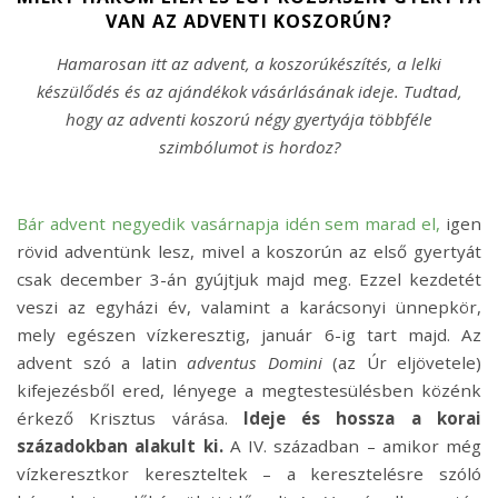
VAN AZ ADVENTI KOSZORÚN?
Hamarosan itt az advent, a koszorúkészítés, a lelki
készülődés és az ajándékok vásárlásának ideje. Tudtad,
hogy az adventi koszorú négy gyertyája többféle
szimbólumot is hordoz?
Bár advent negyedik vasárnapja idén sem marad el,
igen
rövid adventünk lesz, mivel a koszorún az első gyertyát
csak december 3-án gyújtjuk majd meg. Ezzel kezdetét
veszi az egyházi év, valamint a karácsonyi ünnepkör,
mely egészen vízkeresztig, január 6-ig tart majd. Az
advent szó a latin
adventus Domini
(az Úr eljövetele)
kifejezésből ered, lényege a megtestesülésben közénk
érkező Krisztus várása.
I
deje és hossza a korai
századokban alakult ki.
A IV. században – amikor még
vízkeresztkor kereszteltek – a keresztelésre szóló