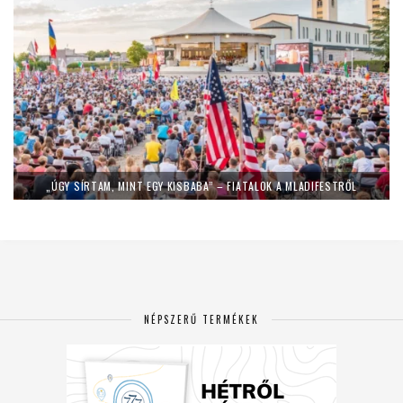
„ÚGY SÍRTAM, MINT EGY KISBABA” – FIATALOK A MLADIFESTRŐL
NÉPSZERŰ TERMÉKEK