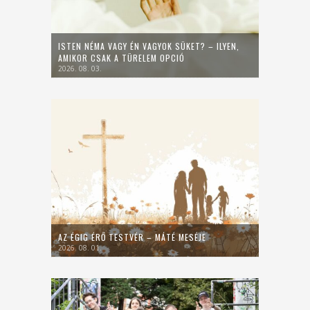
ISTEN NÉMA VAGY ÉN VAGYOK SÜKET? – ILYEN,
AMIKOR CSAK A TÜRELEM OPCIÓ
2026. 08. 03.
AZ ÉGIG ÉRŐ TESTVÉR – MÁTÉ MESÉJE
2026. 08. 01.