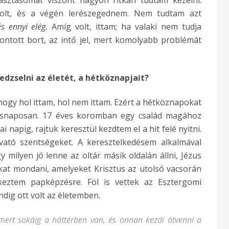
olt, és a végén lerészegednem
. Ne
m tudtam azt
s ennyi elég.
Amíg volt, ittam; ha valaki nem tudja
bontott bort, az intő jel, mert komolyabb problémát
dzselni az életét, a hétköznapjait?
, hogy hol ittam, hol nem ittam. Ezért a hétköznapokat
ásnaposan.
17 éves koromban egy család magához
 napig, rajtuk keresztül kezdtem el a hit felé nyitni.
avató szentségeket.
A keresztelkedésem alkalmával
milyen jó lenne az oltár másik oldalán állni, Jézus
akat mondani, amelyeket Krisztus az utolsó vacsorán
eztem papképzésre. Föl is vettek az Esztergomi
dig ott volt az életemben.
mert sokáig a háttérben van, és onnan kezdi átvenni a