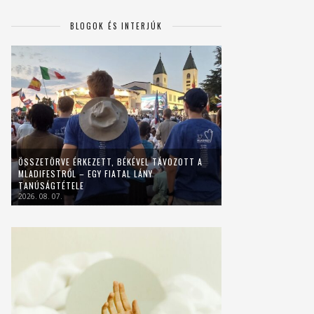
BLOGOK ÉS INTERJÚK
ÖSSZETÖRVE ÉRKEZETT, BÉKÉVEL TÁVOZOTT A
MLADIFESTRŐL – EGY FIATAL LÁNY
TANÚSÁGTÉTELE
2026. 08. 07.