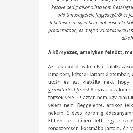
kezdve pedig alkoholista volt. Beszélg
adó tanúságtétele függőségéről és Jéz
lehetnek-e mélyen hívő emberek alkoholi
problémában, és milyen változásokra le
alkoh
A környezet, amelyben felnőtt, me
Az alkohollal való első találkoz
ismertem, kétszer láttam életemben; 
utcán és azt kiabálta neki, hogy
gyerektartást fizess!
A másik alkalom pe
töltsek
vele.
Ez aztán nem úgy alakult,
velem nem. Reggelente, amikor felk
nekem.
5
éves koromig édesanyámma
Ebben az időben lett egy nevelőa
rendszeresen kocsmába jártam, én vit