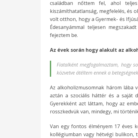
családban nőttem fel, ahol telje
kiszámíthatatlanság, megfelelés, és o
volt otthon, hogy a Gyermek- és Ifjús
Édesanyámmal teljesen megszakadt 
fejeztem be.
Az évek során hogy alakult az alkoh
Fiatalként megfogalmaztam, hogy so
közvetve átéltem ennek a betegségnek
Az alkoholizmusomnak három lába van
aztán a szociális háttér és a sajá
Gyerekként azt láttam, hogy az embe
rosszkedvük van, mindegy, mi történik
Van egy fontos élményem 17 éves ko
kollégiumban vagy hétvégi bulikon, 