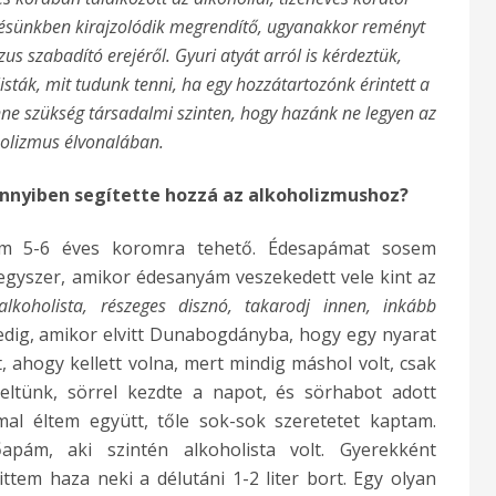
etésünkben kirajzolódik megrendítő, ugyanakkor reményt
us szabadító erejéről. Gyuri atyát arról is kérdeztük,
sták, mit tudunk tenni, ha egy hozzátartozónk érintett a
nne szükség társadalmi szinten, hogy hazánk
ne legyen az
olizmus élvonalában.
nnyiben segítette hozzá az alkoholizmushoz?
ásom 5-6 éves koromra tehető. Édesapámat sosem
egyszer, amikor édesanyám veszekedett vele kint az
alkoholista, részeges disznó, takarodj innen, inkább
dig, amikor elvitt Dunabogdányba, hogy egy nyarat
 ahogy kellett volna, mert mindig máshol volt, csak
eltünk, sörrel kezdte a napot, és sörhabot adott
l éltem együtt, tőle so
k-sok
szeretetet kaptam.
pám, aki szintén alkoholista volt. Gyerekként
tem haza neki a délutáni 1-2 liter bort. Egy olyan