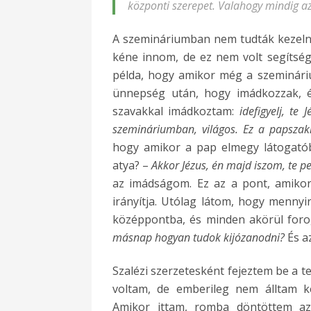
központi szerepet. Valahogy mindig az
A szemináriumban nem tudták kezeln
kéne innom, de ez nem volt segítsé
példa, hogy amikor még a szeminári
ünnepség után, hogy imádkozzak, é
szavakkal imádkoztam:
idefigyelj, te
szemináriumban, világos. Ez a papszak
hogy amikor a pap elmegy látogatób
atya? –
Akkor Jézus, én majd iszom, te p
az imádságom. Ez az a pont, amikor
irányítja. Utólag látom, hogy mennyi
középpontba, és minden akörül foro
másnap hogyan tudok kijózanodni?
És az
Szalézi szerzetesként fejeztem be a t
voltam, de emberileg nem álltam ké
Amikor ittam, romba döntöttem azt