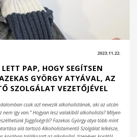
2023.11.22.
LETT PAP, HOGY SEGÍTSEN
FAZEKAS GYÖRGY ATYÁVAL, AZ
Ő SZOLGÁLAT VEZETŐJÉVEL
adalomban csak azt nevezik alkoholistának, aki az utcán
z nem így van.” Hogyan lesz valakiből alkoholista? Milyen
eszélhetünk függőségről? Fazekas György atya több mint
ntartása alá tartozó Alkoholistamentő Szolgálat lelkésze,
es korában találkozott az alkohollal, tizenéves korától