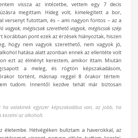
ntem vissza az intézetbe, vettem egy 7 decis
zásra megittam. Hideg volt, kimelegített a bor,
al versenyt futottam, és – ami nagyon fontos – az a
jó vagyok, mégiscsak szerethető vagyok, mégiscsak szép
t korábban pont ezek az érzések hiányoztak, hiszen
meg, hogy nem vagyok szerethető, nem vagyok jó,
alkohol hatása alatt azonban ennek az ellentéte volt
n ezt az élményt kerestem, amikor ittam. Miután
egcsapott a meleg, és rögtön képszakadásom
,
 órakor történt, másnap reggel 8 órakor tértem
em tudom. Innentől kezdve tehát már biztosan
 ha valakinek egyszer képszakadása van, az jobb, ha
 kezelni az alkoholt.
az életembe. Hétvégéken buliztam a haverokkal, az
yasztásomat viszont nagyon ritkán tudtam kezelni.