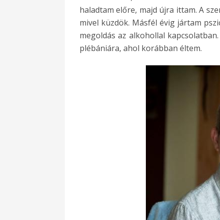
haladtam előre, majd újra ittam. A sz
mivel küzdök. Másfél évig jártam psz
megoldás az alkohollal kapcsolatban.
plébániára
, ahol korábban éltem.