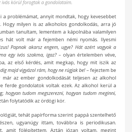
 ivás körül forogtak a gondolataim.
i a problémámat, annyit mondtak, hogy kevesebbet
g.
Hogy milyen is az alkoholos gondolkodás, arra jó
umban tanultam, lementem a kápolnába valamilyen
s hát volt már a fejemben némi nyomás. Ilyesmi
 Jézus! Papnak akarsz engem, ugye?
Hát azért vagyok a
ma egy ivós szakma, igaz? –
olyan értelemben véve,
a, az első kérdés, amit megkap, hogy mit iszik az
edig majd vigyázol rám, hogy ne rúgjak be!
– fejeztem be
 már az ember gondolkodását teljesen az alkohol
re ferde gondolatok voltak ezek. Az alkohol kerül a
g;
hogyan tudom megszerezni, hogyan tudom meginni,
tán folytatódik az ördögi kör.
eológiát, tehát papírforma szerint pappá szentelhető
szen, ugyanúgy ittam, továbbra is periodikusan.
, amit fölépítettem. Aztán józan voltam, megint