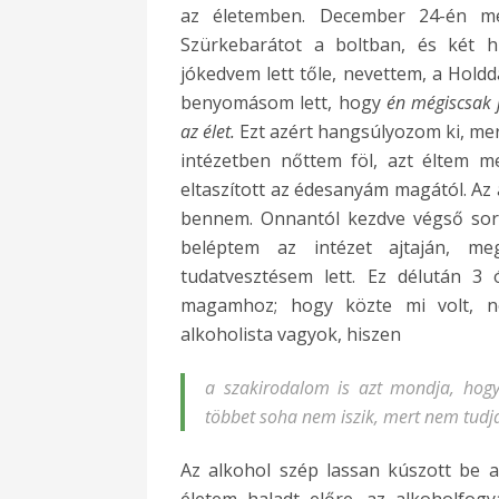
az életemben. December 24-én me
Szürkebarátot a boltban, és két hú
jókedvem lett tőle, nevettem, a Holdd
benyomásom lett, hogy
én mégiscsak 
az élet.
Ezt azért hangsúlyozom ki, mer
intézetben nőttem föl, azt éltem 
eltaszított az édesanyám magától. Az 
bennem. Onnantól kezdve végső soro
beléptem az intézet ajtaján, m
tudatvesztésem lett. Ez délután 3
magamhoz; hogy közte mi volt, n
alkoholista vagyok, hiszen
a szakirodalom is azt mondja, hogy
többet soha nem iszik, mert nem tudja
Az alkohol szép lassan kúszott be 
életem haladt előre, az alkoholfog