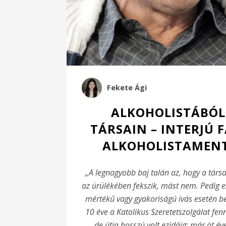
Fekete Ági
ALKOHOLISTÁBÓL 
TÁRSAIN – INTERJÚ 
ALKOHOLISTAMENT
„A legnagyobb baj talán az, hogy a társ
az ürülékében fekszik, mást nem. Pedig e
mértékű vagy gyakoriságú ivás esetén b
10 éve a Katolikus Szeretetszolgálat fen
de útja hosszú volt ezidáig; már öt év