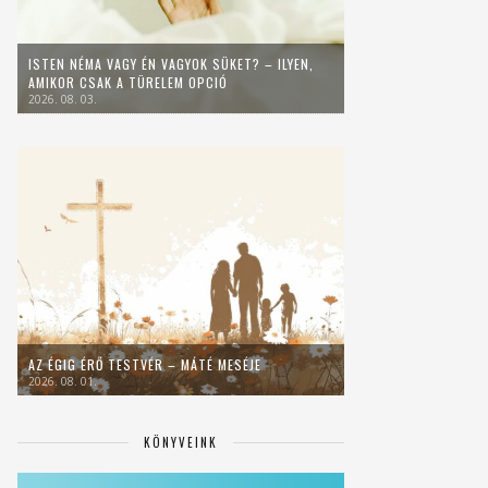
ISTEN NÉMA VAGY ÉN VAGYOK SÜKET? – ILYEN,
AMIKOR CSAK A TÜRELEM OPCIÓ
2026. 08. 03.
AZ ÉGIG ÉRŐ TESTVÉR – MÁTÉ MESÉJE
2026. 08. 01.
KÖNYVEINK