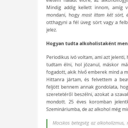
Mindig
addig
kellett innom, amíg v
mondani, hogy
most ittam két sört, é
otthagyni a fél üveg sört vagy a fel
jelez.
Hogyan tudta alkoholistaként mene
Periodikus ivó voltam, ami azt jelenti
tudtam élni, hol józanul, máskor m
fogadott, akik hívő emberek mind a mai
Hittanra jártam, és felvettem a be
feljött bennem annak gondolata, hogy 
szeretetéről beszélni, azokat a szav
mondott. 25 éves koromban jelentk
Szemináriumba, de az alkohol még min
Mocskos betegség az alkoholizmus, 