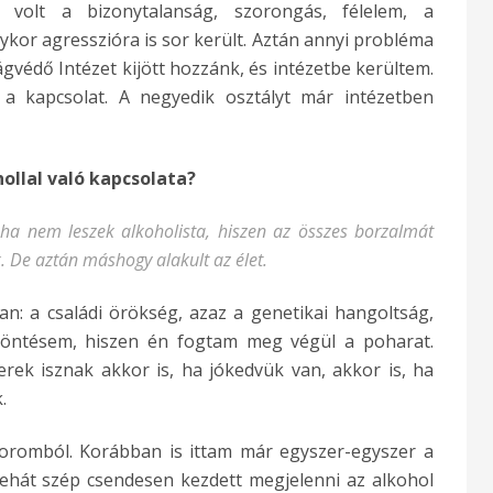
s volt a bizonytalanság, szorongás, félelem, a
lykor agresszióra is sor került. Aztán annyi probléma
ágvédő Intézet kijött hozzánk, és intézetbe kerültem.
a kapcsolat. A negyedik osztályt már intézetben
ollal való kapcsolata?
ha nem leszek alkoholista, hiszen az összes borzalmát
. De aztán máshogy alakult az élet.
: a családi örökség, azaz a genetikai hangoltság,
t döntésem, hiszen én fogtam meg végül a poharat.
rek isznak akkor is, ha jókedvük van, akkor is, ha
.
romból. Korábban is ittam már egyszer-egyszer a
tehát szép csendesen kezdett megjelenni az alkohol