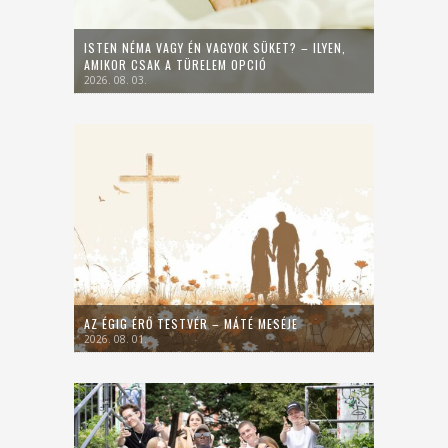
ISTEN NÉMA VAGY ÉN VAGYOK SÜKET? – ILYEN,
AMIKOR CSAK A TÜRELEM OPCIÓ
2026. 08. 03.
AZ ÉGIG ÉRŐ TESTVÉR – MÁTÉ MESÉJE
2026. 08. 01.