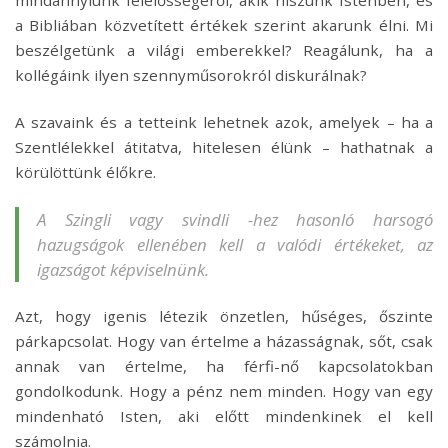
mindannyiunk felelősségéről, akik hiszünk Istenben, és
a Bibliában közvetített értékek szerint akarunk élni. Mi
beszélgetünk a világi emberekkel? Reagálunk, ha a
kollégáink ilyen szennyműsorokról diskurálnak?
A szavaink és a tetteink lehetnek azok, amelyek – ha a
Szentlélekkel átitatva, hitelesen élünk – hathatnak a
körülöttünk élőkre.
A Szingli vagy svindli -hez hasonló harsogó
hazugságok ellenében kell a valódi értékeket, az
igazságot képviselnünk.
Azt, hogy igenis létezik önzetlen, hűséges, őszinte
párkapcsolat. Hogy van értelme a házasságnak, sőt, csak
annak van értelme, ha férfi-nő kapcsolatokban
gondolkodunk. Hogy a pénz nem minden. Hogy van egy
mindenható Isten, aki előtt mindenkinek el kell
számolnia.