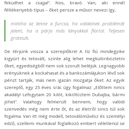
feküdhet a csajjal”. Nos, bravó. Van, aki ennél
féltékenyebb típus – őket persze a műsor nevezi így,
mintha az lenne a furcsa, ha valakinek problémát
jelent, ha a párja más lányokkal flörtöl. Teljesen
groteszk.
De térjünk vissza a szereplőkre! A tíz fiú mindegyike
kigyúrt és tetovált, szinte alig lehet megkülönböztetni
őket, egyediségből nem sok szorult beléjük. Legnagyobb
erényüknek a kockahasat és a bankszámlájukon lévő sok
pénzt tartják, más nem igazán mozgatja őket. Az egyik
szereplő, egy 25 éves srác úgy fogalmaz: „Előttem nincs
akadály! Lefogytam 20 kilót, kiköltöztem Dubajba, bármi
jöhet”. Valahogy felmerült bennem, hogy valódi
szenvedés még nem érte őt, és az életről sincs túl sok
fogalma. Van itt még modell, tetoválóművész és személyi
edző, szellemi munkával foglalkozó embert véletlenül se