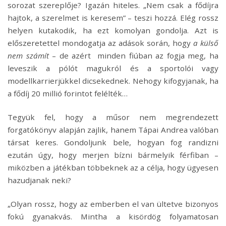
sorozat szereplője? Igazán hiteles. „Nem csak a fődíjra
hajtok, a szerelmet is keresem” – teszi hozzá. Elég rossz
helyen kutakodik, ha ezt komolyan gondolja. Azt is
előszeretettel mondogatja az adások során, hogy
a külső
nem számít
– de azért minden fiúban az fogja meg, ha
leveszik a pólót magukról és a sportolói vagy
modellkarrierjükkel dicsekednek. Nehogy kifogyjanak, ha
a fődíj 20 millió forintot felélték…
Tegyük fel, hogy a műsor nem megrendezett
forgatókönyv alapján zajlik, hanem Tápai Andrea valóban
társat keres. Gondoljunk bele, hogyan fog randizni
ezután úgy, hogy merjen bízni bármelyik férfiban –
miközben a játékban többeknek az a célja, hogy ügyesen
hazudjanak neki?
„Olyan rossz, hogy az emberben el van ültetve bizonyos
fokú gyanakvás. Mintha a kisördög folyamatosan