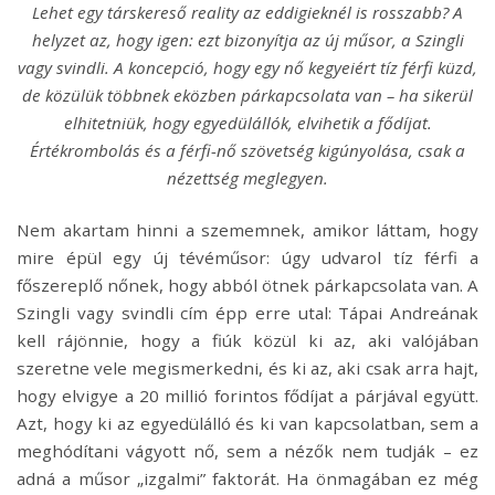
Lehet egy társkereső reality az eddigieknél is rosszabb? A
helyzet az, hogy igen: ezt bizonyítja az új műsor, a Szingli
vagy svindli. A koncepció, hogy egy nő kegyeiért tíz férfi küzd,
de közülük többnek eközben párkapcsolata van – ha sikerül
elhitetniük, hogy egyedülállók, elvihetik a fődíjat.
Értékrombolás és a férfi-nő szövetség kigúnyolása, csak a
nézettség meglegyen.
Nem akartam hinni a szememnek, amikor láttam, hogy
mire épül egy új tévéműsor: úgy udvarol tíz férfi a
főszereplő nőnek, hogy abból ötnek párkapcsolata van. A
Szingli vagy svindli cím épp erre utal: Tápai Andreának
kell rájönnie, hogy a fiúk közül ki az, aki valójában
szeretne vele megismerkedni, és ki az, aki csak arra hajt,
hogy elvigye a 20 millió forintos fődíjat a párjával együtt.
Azt, hogy ki az egyedülálló és ki van kapcsolatban, sem a
meghódítani vágyott nő, sem a nézők nem tudják – ez
adná a műsor „izgalmi” faktorát. Ha önmagában ez még