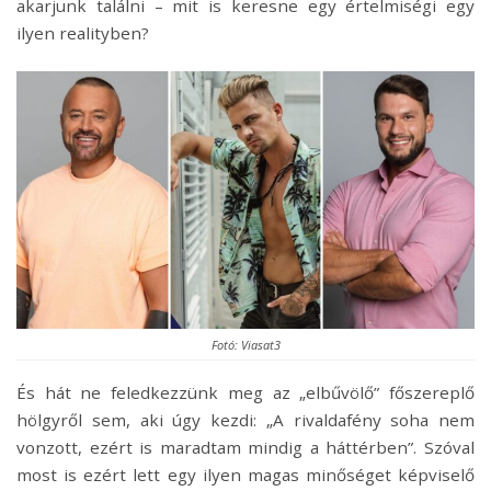
akarjunk találni – mit is keresne egy értelmiségi egy
ilyen realityben?
Fotó: Viasat3
És hát ne feledkezzünk meg az „elbűvölő” főszereplő
hölgyről sem, aki úgy kezdi: „A rivaldafény soha nem
vonzott, ezért is maradtam mindig a háttérben”. Szóval
most is ezért lett egy ilyen magas minőséget képviselő