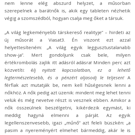
nem lenne elég abszurd helyzet, a műsorban
szerepelnek a barátnők is, akik egy tableten nézhetik
végig a szomszédból, hogyan csalja meg őket a társuk.
„A világ legkeményebb társkereső realityje” – hirdeti az
új műsorát a Viasat3. Én viszont ezt azzal
helyettesíteném: „A világ egyik leggusztustalanabb
show-ja”. Mert gondoljunk csak bele, milyen
értékrombolás zajlik itt adásról adásra! Minden perc azt
közvetíti: é
lj nyitott kapcsolatban, ez a lehető
legtermészetesebb, és a pénzért aljasodj le teljesen!
A
férfiak azt mutatják be, nem kell hűségesnek lenni a
nőkhöz. A nők pedig azt üzenik: mindent meg lehet tenni
velük és még nevetve részt is vesznek ebben. Amikor a
nők összeülnek beszélgetni, kikérdezik egymást, ki
meddig hagyná elmenni a párját. Az egyik
legellenszenvesebb, igazi „műnő” azt feleli büszkén: „a
pasim a nyereményért elmehet bármeddig, akár le is