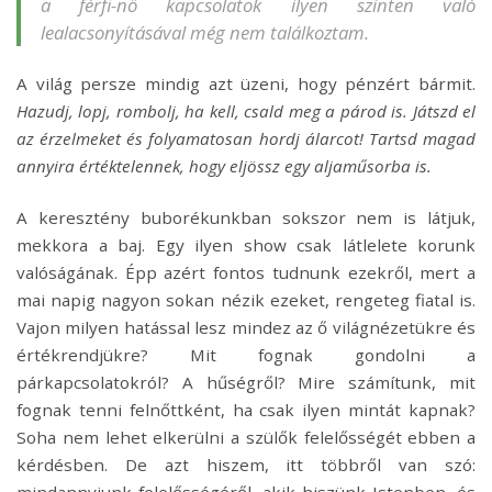
a férfi-nő kapcsolatok ilyen szinten való
lealacsonyításával még nem találkoztam.
A világ persze mindig azt üzeni, hogy pénzért bármit.
Hazudj, lopj, rombolj, ha kell, csald meg a párod is. Játszd el
az érzelmeket és folyamatosan hordj álarcot! Tartsd magad
annyira értéktelennek, hogy eljössz egy aljaműsorba is.
A keresztény buborékunkban sokszor nem is látjuk,
mekkora a baj. Egy ilyen show csak látlelete korunk
valóságának. Épp azért fontos tudnunk ezekről, mert a
mai napig nagyon sokan nézik ezeket, rengeteg fiatal is.
Vajon milyen hatással lesz mindez az ő világnézetükre és
értékrendjükre? Mit fognak gondolni a
párkapcsolatokról? A hűségről? Mire számítunk, mit
fognak tenni felnőttként, ha csak ilyen mintát kapnak?
Soha nem lehet elkerülni a szülők felelősségét ebben a
kérdésben. De azt hiszem, itt többről van szó: