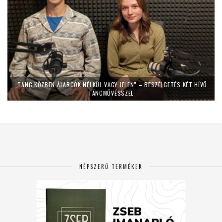
„TÁNC KÖZBEN ÁLARCOK NÉLKÜL VAGY JELEN” – BESZÉLGETÉS KÉT HÍVŐ
TÁNCMŰVÉSSZEL
NÉPSZERŰ TERMÉKEK