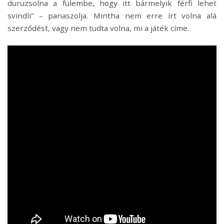
duruzsolna a fülembe, hogy itt bármelyik férfi lehet
svindli” – panaszolja. Mintha nem erre írt volna alá
szerződést, vagy nem tudta volna, mi a játék címe.