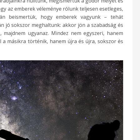
rabjainkra hulltunk, megismertük a gödör mélyét és
ogy az emberek véleménye rólunk teljesen esetleges,
után beismertük, hogy emberek vagyunk – tehát
án jó sokszor meghaltunk: akkor jön a szabadság és
m, majdnem ugyanaz. Mindez nem egyszeri, hanem
a másikra történik, hanem újra és újra, sokszor és