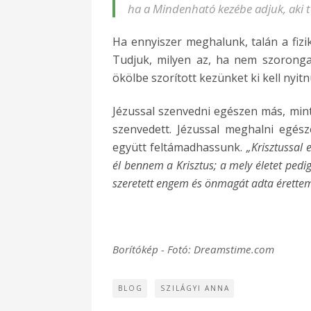
ha a Mindenható kezébe adjuk, aki té
Ha ennyiszer meghalunk, talán a fizik
Tudjuk, milyen az, ha nem szorongat
ökölbe szorított kezünket ki kell nyit
Jézussal szenvedni egészen más, mint 
szenvedett. Jézussal meghalni egés
együtt feltámadhassunk.
„Krisztussal 
él bennem a Krisztus; a mely életet pedig
szeretett engem és önmagát adta érettem
Borítókép - Fotó: Dreamstime.com
BLOG
SZILÁGYI ANNA