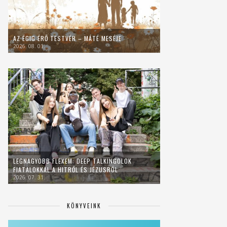
AZ ÉGIG ÉRŐ TESTVÉR – MÁTÉ MESÉJE
2026. 08. 01.
LEGNAGYOBB FLEXEM: DEEP TALKINGOLOK
FIATALOKKAL A HITRŐL ÉS JÉZUSRÓL
2026. 07. 31.
KÖNYVEINK