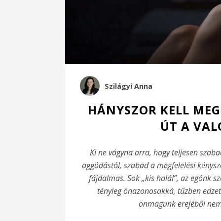
Szilágyi Anna
HÁNYSZOR KELL MEG
ÚT A VAL
Ki ne vágyna arra, hogy teljesen szab
aggódástól, szabad a megfelelési kénysz
fájdalmas. Sok „kis halál”, az egónk s
tényleg önazonosakká, tűzben edzet
önmagunk erejéből nem,