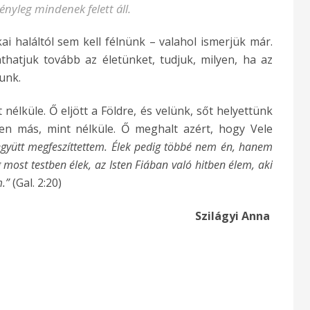
nyleg mindenek felett áll.
ai haláltól sem kell félnünk – valahol ismerjük már.
hatjuk tovább az életünket, tudjuk, milyen, ha az
nunk.
nélküle. Ő eljött a Földre, és velünk, sőt helyettünk
zen más, mint nélküle. Ő meghalt azért, hogy Vele
együtt megfeszíttettem. Élek pedig többé nem én, hanem
 most testben élek, az Isten Fiában való hitben élem, aki
.”
(Gal. 2:20)
Szilágyi Anna