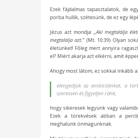
Ezek fájdalmas tapasztalatok, de e
porba hullik, szétesünk, de ez egy lé
Jézus azt mondja:
„Aki megtalálja élet
megtalálja azt.”
(Mt. 10:39) Olyan sok
életünket! Főleg mert annyira ragasz
el? Miért akarja azt elkérni, amit épp
Ahogy most látom, ez sokkal inkább a
elengedjük az ambícióinkat, a tör
szeressen és figyeljen ránk,
hogy sikeresek legyünk vagy valamibe
Ezek a törekvések abban a percb
meghalunk önmagunknak.