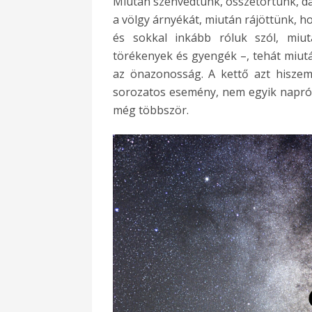
Miután szenvedtünk, összetörtünk, da
a völgy árnyékát, miután rájöttünk, h
és sokkal inkább róluk szól, mi
törékenyek és gyengék –, tehát miut
az önazonosság. A kettő azt hisze
sorozatos esemény, nem egyik napról 
még többször.