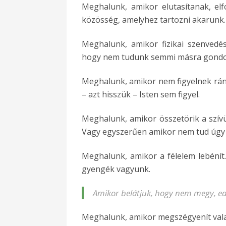
Meghalunk, amikor elutasítanak, el
közösség, amelyhez tartozni akarunk.
Meghalunk, amikor fizikai szenvedés
hogy nem tudunk semmi másra gondol
Meghalunk, amikor nem figyelnek ránk
– azt hisszük – Isten sem figyel.
Meghalunk, amikor összetörik a szívü
Vagy egyszerűen amikor nem tud úgy 
Meghalunk, amikor a félelem lebénít
gyengék vagyunk.
Amikor belátjuk, hogy nem megy, ed
Meghalunk, amikor megszégyenít valaki