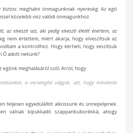
gy biztos: meghalni önmagunknak nyereség. Az egó
péssel közelebb visz valódi önmagunkhoz.
ét, az elveszti azt, aki pedig elveszti életét énértem, az
áig nem értettem, miért akarja, hogy elveszítsük az
kodtam a kontrollhoz. Hogy kérheti, hogy veszítsük
en Ő adott nekünk?
z egónk meghalásáról szól. Arról, hogy
tetésünket, a versengési vágyat, azt, hogy mindenki
n teljesen egyedülállót alkossunk és ünnepeljenek.
en válnak kipukkadó szappanbuborékká, ahogy