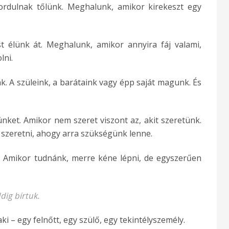
fordulnak tőlünk. Meghalunk, amikor kirekeszt egy
t élünk át. Meghalunk, amikor annyira fáj valami,
ni.
. A szüleink, a barátaink vagy épp saját magunk. És
nket. Amikor nem szeret viszont az, akit szeretünk.
szeretni, ahogy arra szükségünk lenne.
. Amikor tudnánk, merre kéne lépni, de egyszerűen
dig bírtuk.
 – egy felnőtt, egy szülő, egy tekintélyszemély.