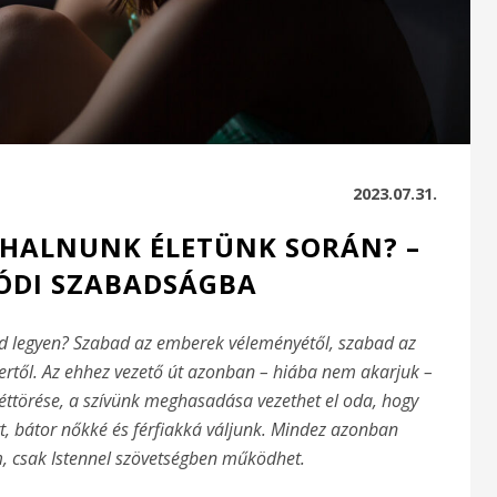
2023.07.31.
HALNUNK ÉLETÜNK SORÁN? –
ÓDI SZABADSÁGBA
ad legyen? Szabad az emberek véleményétől, szabad az
ertől. Az ehhez vezető út azonban – hiába nem akarjuk –
zéttörése, a szívünk meghasadása vezethet el oda, hogy
t, bátor nőkké és férfiakká váljunk. Mindez azonban
 csak Istennel szövetségben működhet.