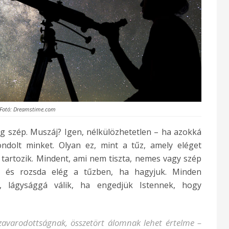
Fotó: Dreamstime.com
g szép. Muszáj? Igen, nélkülözhetetlen – ha azokká
ondolt minket. Olyan ez, mint a tűz, amely eléget
tartozik. Mindent, ami nem tiszta, nemes vagy szép
z és rozsda elég a tűzben, ha hagyjuk. Minden
, lágysággá válik, ha engedjük Istennek, hogy
zavarodottságnak, összetört álomnak lehet értelme –