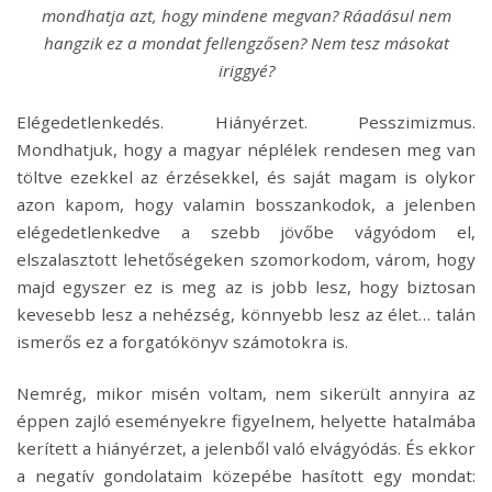
mondhatja azt, hogy mindene megvan? Ráadásul nem
hangzik ez a mondat fellengzősen? Nem tesz másokat
iriggyé?
Elégedetlenkedés. Hiányérzet. Pesszimizmus.
Mondhatjuk, hogy a magyar néplélek rendesen meg van
töltve ezekkel az érzésekkel, és saját magam is olykor
azon kapom, hogy valamin bosszankodok, a jelenben
elégedetlenkedve a szebb jövőbe vágyódom el,
elszalasztott lehetőségeken szomorkodom, várom, hogy
majd egyszer ez is meg az is jobb lesz, hogy biztosan
kevesebb lesz a nehézség, könnyebb lesz az élet… talán
ismerős ez a forgatókönyv számotokra is.
Nemrég, mikor misén voltam, nem sikerült annyira az
éppen zajló eseményekre figyelnem, helyette hatalmába
kerített a hiányérzet, a jelenből való elvágyódás. És ekkor
a negatív gondolataim közepébe hasított egy mondat: