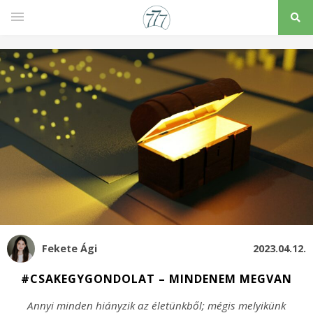
Fekete Ági
2023.04.12.
#CSAKEGYGONDOLAT – MINDENEM MEGVAN
Annyi minden hiányzik az életünkből; mégis melyikünk