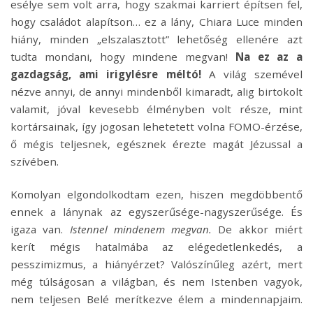
esélye sem volt arra, hogy szakmai karriert építsen fel,
hogy családot alapítson… ez a lány, Chiara Luce minden
hiány, minden „elszalasztott” lehetőség ellenére azt
tudta mondani, hogy mindene megvan!
Na ez az a
gazdagság, ami irigylésre méltó!
A világ szemével
nézve annyi, de annyi mindenből kimaradt, alig birtokolt
valamit, jóval kevesebb élményben volt része, mint
kortársainak, így jogosan lehetetett volna FOMO-érzése,
ő mégis teljesnek, egésznek érezte magát Jézussal a
szívében.
Komolyan elgondolkodtam ezen, hiszen megdöbbentő
ennek a lánynak az egyszerűsége-nagyszerűsége. És
igaza van.
Istennel mindenem megvan.
De akkor miért
kerít mégis hatalmába az elégedetlenkedés, a
pesszimizmus, a hiányérzet? Valószínűleg azért, mert
még túlságosan a világban, és nem Istenben vagyok,
nem teljesen Belé merítkezve élem a mindennapjaim.