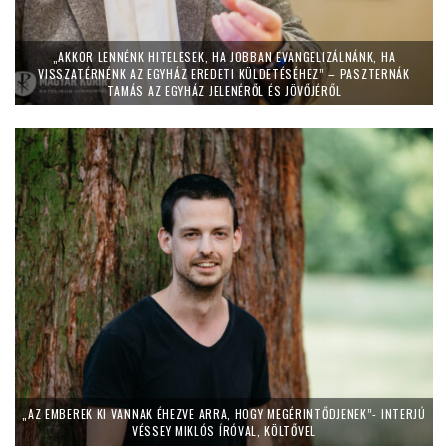
„AKKOR LENNÉNK HITELESEK, HA JOBBAN EVANGELIZÁLNÁNK, HA
VISSZATÉRNÉNK AZ EGYHÁZ EREDETI KÜLDETÉSÉHEZ” – PASZTERNÁK
TAMÁS AZ EGYHÁZ JELENÉRŐL ÉS JÖVŐJÉRŐL
„AZ EMBEREK KI VANNAK ÉHEZVE ARRA, HOGY MEGÉRINTŐDJENEK”- INTERJÚ
VÉSSEY MIKLÓS ÍRÓVAL, KÖLTŐVEL