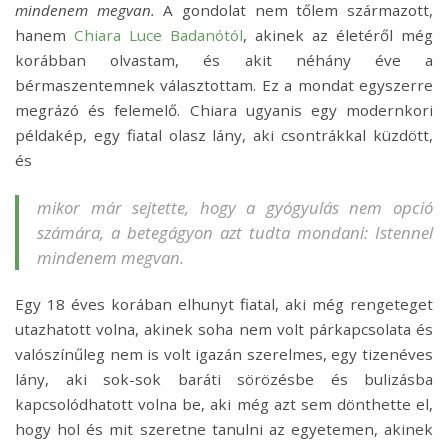
mindenem megvan.
A gondolat nem tőlem származott,
hanem
Chiara Luce Badanótól
, akinek az életéről még
korábban olvastam, és akit néhány éve a
bérmaszentemnek választottam. Ez a mondat egyszerre
megrázó és felemelő. Chiara ugyanis egy modernkori
példakép, egy fiatal olasz lány, aki csontrákkal küzdött,
és
mikor már sejtette, hogy a gyógyulás nem opció
számára, a betegágyon azt tudta mondani:
Istennel
mindenem megvan
.
Egy 18 éves korában elhunyt fiatal, aki még rengeteget
utazhatott volna, akinek soha nem volt párkapcsolata és
valószínűleg nem is volt igazán szerelmes, egy tizenéves
lány, aki sok-sok baráti sörözésbe és bulizásba
kapcsolódhatott volna be, aki még azt sem dönthette el,
hogy hol és mit szeretne tanulni az egyetemen, akinek