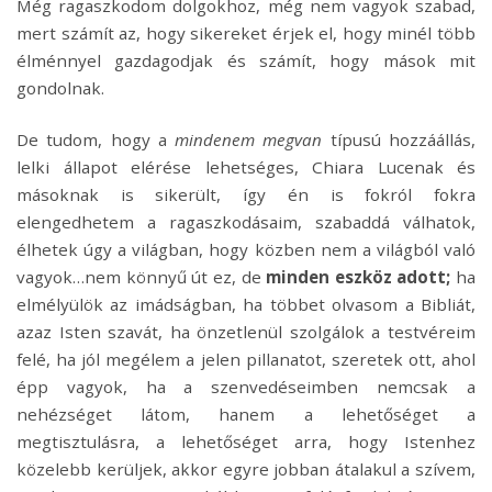
Még ragaszkodom dolgokhoz, még nem vagyok szabad,
mert számít az, hogy sikereket érjek el, hogy minél több
élménnyel gazdagodjak és számít, hogy mások mit
gondolnak.
De tudom, hogy a
mindenem megvan
típusú hozzáállás,
lelki állapot elérése lehetséges, Chiara Lucenak és
másoknak is sikerült, így én is fokról fokra
elengedhetem a ragaszkodásaim, szabaddá válhatok,
élhetek úgy a világban, hogy közben nem a világból való
vagyok…nem könnyű út ez, de
minden eszköz adott;
ha
elmélyülök az imádságban, ha többet olvasom a Bibliát,
azaz Isten szavát, ha önzetlenül szolgálok a testvéreim
felé, ha jól megélem a jelen pillanatot, szeretek ott, ahol
épp vagyok, ha a szenvedéseimben nemcsak a
nehézséget látom, hanem a lehetőséget a
megtisztulásra, a lehetőséget arra, hogy Istenhez
közelebb kerüljek, akkor egyre jobban átalakul a szívem,