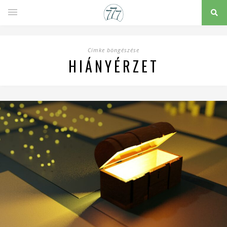
Címke böngészése
HIÁNYÉRZET