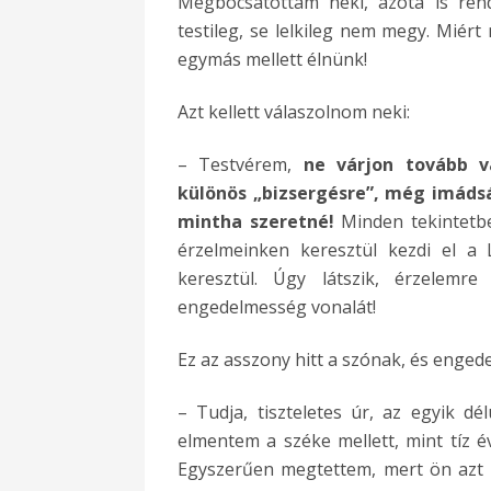
Megbocsátottam neki, azóta is rend
testileg, se lelkileg nem megy. Miért
egymás mellett élnünk!
Azt kellett válaszolnom neki:
– Testvérem,
ne várjon tovább v
különös „bizsergésre”, még imáds
mintha szeretné!
Minden tekintetbe
érzelmeinken keresztül kezdi el a 
keresztül. Úgy látszik, érzelemr
engedelmesség vonalát!
Ez az asszony hitt a szónak, és enge
– Tudja, tiszteletes úr, az egyik 
elmentem a széke mellett, mint tíz é
Egyszerűen megtettem, mert ön azt 