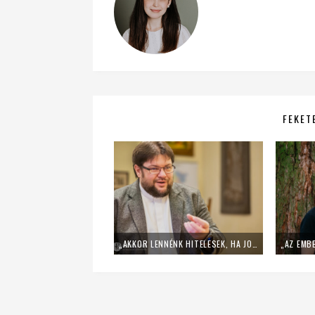
FEKETE
„AKKOR LENNÉNK HITELESEK, HA JOBBAN EVANGELIZÁLNÁNK, HA VISSZATÉRNÉNK AZ EGYHÁZ EREDETI KÜLDETÉSÉHEZ” – PASZTERNÁK TAMÁS AZ EGYHÁZ JELENÉRŐL ÉS JÖVŐJÉRŐL