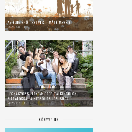
AZ ÉGIG ÉRŐ TESTVÉR – MÁTÉ MESÉJE
2026. 08. 01.
LEGNAGYOBB FLEXEM: DEEP TALKINGOLOK
FIATALOKKAL A HITRŐL ÉS JÉZUSRÓL
2026. 07. 31.
KÖNYVEINK