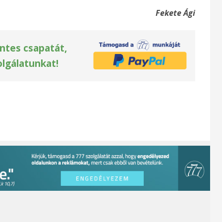
Fekete Ági
ntes csapatát,
olgálatunkat!