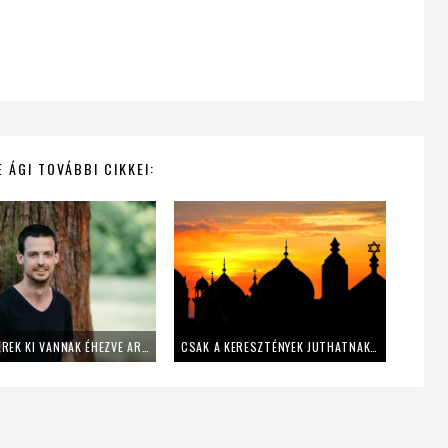
 ÁGI TOVÁBBI CIKKEI:
„AZ EMBEREK KI VANNAK ÉHEZVE ARRA, HOGY MEGÉRINTŐDJENEK”- INTERJÚ VÉSSEY MIKLÓS ÍRÓVAL, KÖLTŐVEL
CSAK A KERESZTÉNYEK JUTHATNAK A MENNYBE?