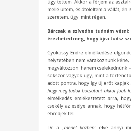
úgy tettem. Akkor a férjem az asztalra
mellé ültem, és átöleltem a vállát, én 
szeretem, úgy, mint régen.
Bárcsak a szívedbe tudnám vésni
érezheted meg, hogy újra tudsz sze
Gyökössy Endre elmélkedése elgondol
helyzetében nem várakoznunk kéne, 
megváltozzon, hanem cselekednünk –
sokszor vagyok úgy, mint a történetb
adott pontra, hogy így új erőt kapjak
hogy meg tudok bocsátani, akkor jobb l
elmélkedés emlékeztetett arra, hog
csekély az esélye annak, hogy hétfőrő
ébredjek fel.
De a
„menet közben”
elve annyi m