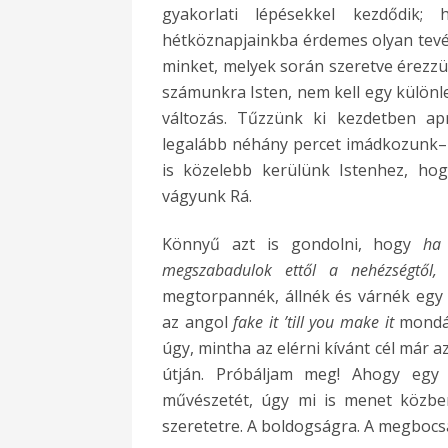
gyakorlati lépésekkel kezdődik;
hétköznapjainkba érdemes olyan tev
minket, melyek során szeretve érezz
számunkra Isten, nem kell egy különle
változás. Tűzzünk ki kezdetben ap
legalább néhány percet imádkozunk– 
is közelebb kerülünk Istenhez, ho
vágyunk Rá.
Könnyű azt is gondolni, hogy
ha
megszabadulok ettől a nehézségtől,
megtorpannék, állnék és várnék egy 
az angol
fake it ’till you make it
mondás
úgy, mintha az elérni kívánt cél már 
útján. Próbáljam meg! Ahogy egy
művészetét, úgy mi is menet közb
szeretetre. A boldogságra. A megbocsá