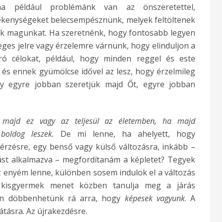
 ha például problémánk van az önszeretettel,
ékenységeket belecsempésznünk, melyek feltöltenek
ük magunkat. Ha szeretnénk, hogy fontosabb legyen
ges jelre vagy érzelemre várnunk, hogy elinduljon a
ró célokat, például, hogy minden reggel és este
és ennek gyümölcse idővel az lesz, hogy érzelmileg
gy egyre jobban szeretjük majd Őt, egyre jobban
 majd ez vagy az teljesül az életemben, ha majd
 boldog leszek.
De mi lenne, ha ahelyett, hogy
érzésre, egy benső vagy külső változásra, inkább –
t alkalmazva – megfordítanám a képletet? Tegyek
az enyém lenne, különben sosem indulok el a változás
 kisgyermek menet közben tanulja meg a járás
en döbbenhetünk rá arra, hogy
képesek vagyunk
. A
tásra. Az újrakezdésre.