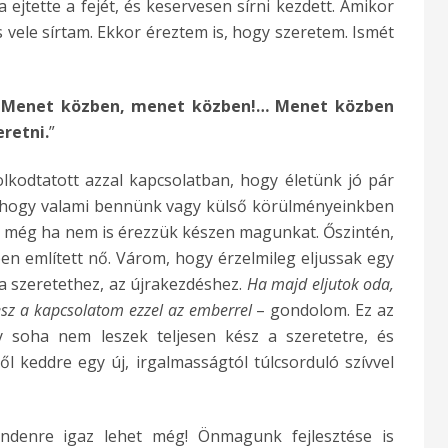
 ejtette a fejét, és keservesen sírni kezdett. Amikor
is vele sírtam. Ekkor éreztem is, hogy szeretem. Ismét
: Menet közben, menet közben!… Menet közben
retni.
”
kodtatott azzal kapcsolatban, hogy életünk jó pár
hogy valami bennünk vagy külső körülményeinkben
 még ha nem is érezzük készen magunkat. Őszintén,
en említett nő. Várom, hogy érzelmileg eljussak egy
 a szeretethez, az újrakezdéshez.
Ha majd eljutok oda,
esz a kapcsolatom ezzel az emberrel
– gondolom. Ez az
y soha nem leszek teljesen kész a szeretetre, és
l keddre egy új, irgalmasságtól túlcsorduló szívvel
indenre igaz lehet még! Önmagunk fejlesztése is