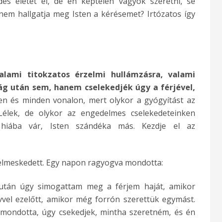
es életet él, de én képtelen vagyok szeretni, se
 nem hallgatja meg Isten a kérésemet? Irtózatos így
alami titokzatos érzelmi hullámzásra, valami
ág után sem, hanem cselekedjék úgy a férjével,
n és minden vonalon, mert olykor a gyógyítást az
Lélek, de olykor az engedelmes cselekedeteinken
e hiába vár, Isten szándéka más. Kezdje el az
delmeskedett. Egy napon ragyogva mondotta:
délután úgy simogattam meg a férjem haját, amikor
vvel ezelőtt, amikor még forrón szerettük egymást.
mondotta, úgy csekedjek, mintha szeretném, és én