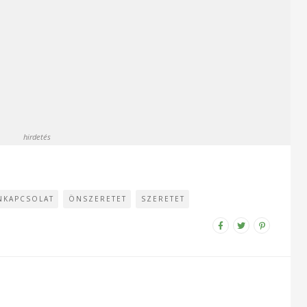
hirdetés
NKAPCSOLAT
ÖNSZERETET
SZERETET