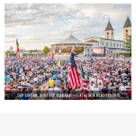
„ÚGY SÍRTAM, MINT EGY KISBABA” – FIATALOK A MLADIFESTRŐL