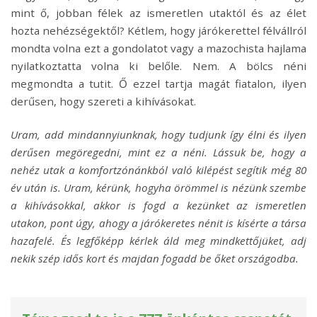
mint ő, jobban félek az ismeretlen utaktól és az élet
hozta nehézségektől? Kétlem, hogy járókerettel félvállról
mondta volna ezt a gondolatot vagy a mazochista hajlama
nyilatkoztatta volna ki belőle. Nem. A bölcs néni
megmondta a tutit. Ő ezzel tartja magát fiatalon, ilyen
derűsen, hogy szereti a kihívásokat.
Uram, add mindannyiunknak, hogy tudjunk így élni és ilyen
derűsen megöregedni, mint ez a néni. Lássuk be, hogy a
nehéz utak a komfortzónánkból való kilépést segítik még 80
év után is. Uram, kérünk, hogyha örömmel is nézünk szembe
a kihívásokkal, akkor is fogd a kezünket az ismeretlen
utakon, pont úgy, ahogy a járókeretes nénit is kísérte a társa
hazafelé. És legfőképp kérlek áld meg mindkettőjüket, adj
nekik szép idős kort és majdan fogadd be őket országodba.