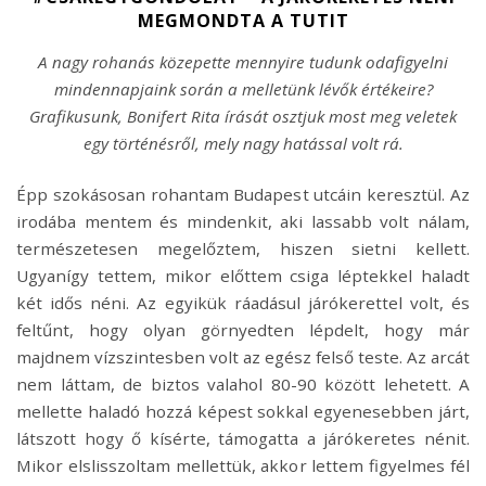
MEGMONDTA A TUTIT
A nagy rohanás közepette mennyire tudunk odafigyelni
mindennapjaink során a melletünk lévők értékeire?
Grafikusunk, Bonifert Rita írását osztjuk most meg veletek
egy történésről, mely nagy hatással volt rá.
Épp szokásosan rohantam Budapest utcáin keresztül. Az
irodába mentem és mindenkit, aki lassabb volt nálam,
természetesen megelőztem, hiszen sietni kellett.
Ugyanígy tettem, mikor előttem csiga léptekkel haladt
két idős néni. Az egyikük ráadásul járókerettel volt, és
feltűnt, hogy olyan görnyedten lépdelt, hogy már
majdnem vízszintesben volt az egész felső teste. Az arcát
nem láttam, de biztos valahol 80-90 között lehetett. A
mellette haladó hozzá képest sokkal egyenesebben járt,
látszott hogy ő kísérte, támogatta a járókeretes nénit.
Mikor elslisszoltam mellettük, akkor lettem figyelmes fél