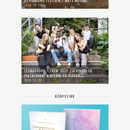
AZ ÉGIG ÉRŐ TESTVÉR – MÁTÉ MESÉJE
2026. 08. 01.
LEGNAGYOBB FLEXEM: DEEP TALKINGOLOK
FIATALOKKAL A HITRŐL ÉS JÉZUSRÓL
2026. 07. 31.
KÖNYVEINK