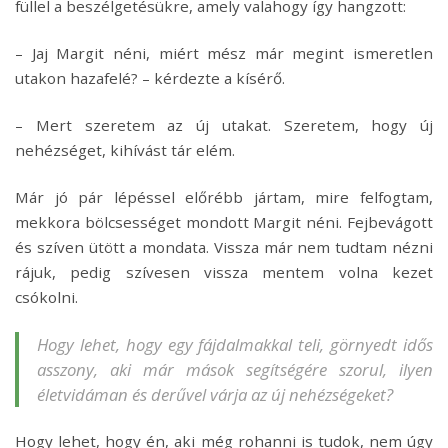
füllel a beszélgetésükre, amely valahogy így hangzott:
– Jaj Margit néni, miért mész már megint ismeretlen
utakon hazafelé? – kérdezte a kísérő.
– Mert szeretem az új utakat. Szeretem, hogy új
nehézséget, kihívást tár elém.
Már jó pár lépéssel előrébb jártam, mire felfogtam,
mekkora bölcsességet mondott Margit néni. Fejbevágott
és szíven ütött a mondata. Vissza már nem tudtam nézni
rájuk, pedig szívesen vissza mentem volna kezet
csókolni.
Hogy lehet, hogy egy fájdalmakkal teli, görnyedt idős
asszony, aki már mások segítségére szorul, ilyen
életvidáman és derűvel várja az új nehézségeket?
Hogy lehet, hogy én, aki még rohanni is tudok, nem úgy