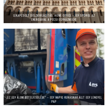
LEKAPCSOLT DÍSZKIVILÁGÍTÁS, HOME OFFICE – ÍGY SPÓROL AZ
ENERGIÁVAL A PÉCSI EGYHÁZMEGYE
„EZ EGY ÁLOM BETELJESÜLÉSE” – EGY NAPIG KUKÁSNAK ÁLLT EGY LENGYEL
PAP