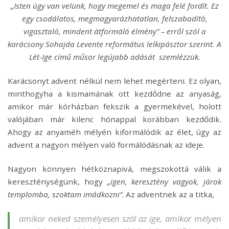
„Isten úgy van velünk, hogy megemel és maga felé fordít. Ez
egy csodálatos, megmagyarázhatatlan, felszabadító,
vigasztaló, mindent átformáló élmény” – erről szól a
karácsony Sohajda Levente református lelkipásztor szerint. A
Lét-Ige című műsor legújabb adását szemlézzük.
Karácsonyt advent nélkül nem lehet megérteni. Ez olyan,
minthogyha a kismamának ott kezdődne az anyaság,
amikor már kórházban fekszik a gyermekével, holott
valójában már kilenc hónappal korábban kezdődik.
Ahogy az anyaméh mélyén kiformálódik az élet, úgy az
advent a nagyon mélyen való formálódásnak az ideje.
Nagyon könnyen hétköznapivá, megszokottá válik a
kereszténységünk, hogy
„igen, keresztény vagyok, járok
templomba, szoktam imádkozni”
. Az adventnek az a titka,
amikor neked személyesen szól az ige, amikor mélyen