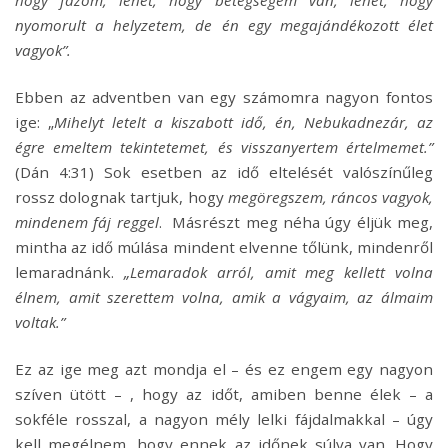
nyomorult a helyzetem, de én egy megajándékozott élet
vagyok”.
Ebben az adventben van egy számomra nagyon fontos
ige: „
Mihelyt letelt a kiszabott idő, én, Nebukadnezár, az
égre emeltem tekintetemet, és visszanyertem értelmemet.”
(Dán 4:31) Sok esetben az idő eltelését valószínűleg
rossz dolognak tartjuk, hogy
megöregszem, ráncos vagyok,
mindenem fáj reggel
. Másrészt meg néha úgy éljük meg,
mintha az idő múlása mindent elvenne tőlünk, mindenről
lemaradnánk.
„Lemaradok arról, amit meg kellett volna
élnem, amit szerettem volna, amik a vágyaim, az álmaim
voltak.”
Ez az ige meg azt mondja el – és ez engem egy nagyon
szíven ütött – , hogy az időt, amiben benne élek – a
sokféle rosszal, a nagyon mély lelki fájdalmakkal – úgy
kell megélnem, hogy ennek az időnek súlya van. Hogy