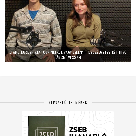
„TÁNC KÖZBEN ÁLARCOK NÉLKÜL VAGY JELEN” – BESZÉLGETÉS KÉT HÍVŐ
TÁNCMŰVÉSSZEL
NÉPSZERŰ TERMÉKEK