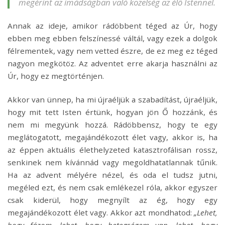
megérint az imádságban való közelség az élő Istennel.
Annak az ideje, amikor rádöbbent téged az Úr, hogy
ebben meg ebben felszínessé váltál, vagy ezek a dolgok
félrementek, vagy nem vetted észre, de ez meg ez téged
nagyon megkötöz. Az adventet erre akarja használni az
Úr, hogy ez megtörténjen.
Akkor van ünnep, ha mi újraéljük a szabadítást, újraéljük,
hogy mit tett Isten értünk, hogyan jön Ő hozzánk, és
nem mi megyünk hozzá. Rádöbbensz, hogy te egy
meglátogatott, megajándékozott élet vagy, akkor is, ha
az éppen aktuális élethelyzeted katasztrofálisan rossz,
senkinek nem kívánnád vagy megoldhatatlannak tűnik.
Ha az advent mélyére nézel, és oda el tudsz jutni,
megéled ezt, és nem csak emlékezel róla, akkor egyszer
csak kiderül, hogy megnyílt az ég, hogy egy
megajándékozott élet vagy. Akkor azt mondhatod:
„Lehet,
hogy fázom, lehet, hogy betegségem van, lehet, hogy