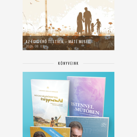
AZ ÉGIG ÉRŐ TESTVÉR – MÁTÉ MESÉJE
2026. 08. 01.
KÖNYVEINK