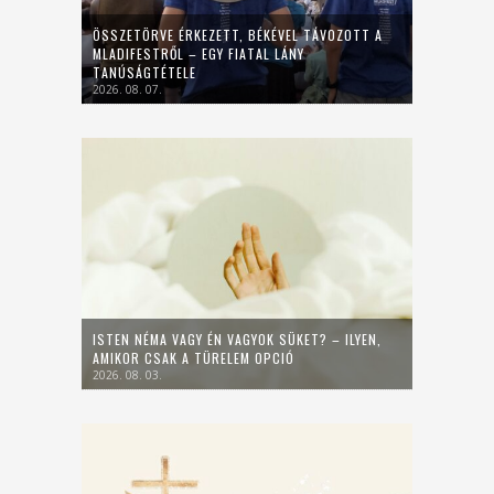
ÖSSZETÖRVE ÉRKEZETT, BÉKÉVEL TÁVOZOTT A
MLADIFESTRŐL – EGY FIATAL LÁNY
TANÚSÁGTÉTELE
2026. 08. 07.
ISTEN NÉMA VAGY ÉN VAGYOK SÜKET? – ILYEN,
AMIKOR CSAK A TÜRELEM OPCIÓ
2026. 08. 03.