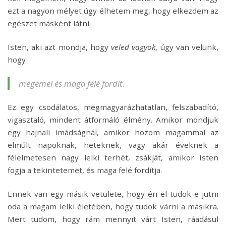
ezt a nagyon mélyet úgy élhetem meg, hogy elkezdem az
egészet másként látni.
Isten, aki azt mondja, hogy
veled vagyok
, úgy van velünk,
hogy
megemel és maga felé fordít.
Ez egy csodálatos, megmagyarázhatatlan, felszabadító,
vigasztaló, mindent átformáló élmény. Amikor mondjuk
egy hajnali imádságnál, amikor hozom magammal az
elmúlt napoknak, heteknek, vagy akár éveknek a
félelmetesen nagy lelki terhét, zsákját, amikor Isten
fogja a tekintetemet, és maga felé fordítja.
Ennek van egy másik vetülete, hogy én el tudok-e jutni
oda a magam lelki életében, hogy tudok várni a másikra.
Mert tudom, hogy rám mennyit várt Isten, ráadásul