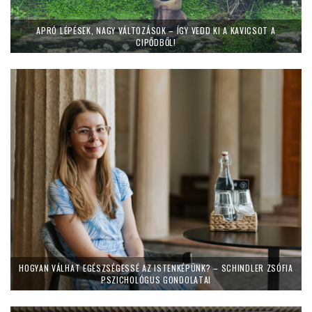
APRÓ LÉPÉSEK, NAGY VÁLTOZÁSOK – ÍGY VEDD KI A KAVICSOT A
CIPŐDBŐL!
HOGYAN VÁLHAT EGÉSZSÉGESSÉ AZ ISTENKÉPÜNK? – SCHINDLER ZSÓFIA
PSZICHOLÓGUS GONDOLATAI