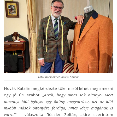
Fotó: Borsonline/Bánkúti Sándor
Novák Katalin megkérdezte tőle, miről lehet megismerni
egy jó úri szabót.
„Arról, hogy nincs sok öltönye! Mert
amennyi időt igényel egy öltöny megvarrása, azt az időt
inkább mások öltönyére fordítja, nincs ideje magának is
varrni”
– válaszolta Röszler Zoltán, akire szerintem