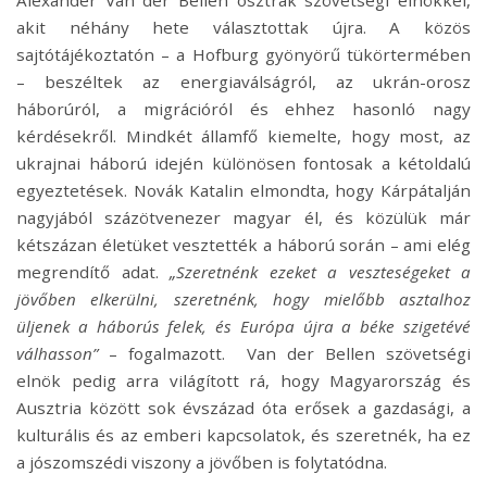
Alexander Van der Bellen osztrák szövetségi elnökkel,
akit néhány hete választottak újra. A közös
sajtótájékoztatón – a Hofburg gyönyörű tükörtermében
– beszéltek az energiaválságról, az ukrán-orosz
háborúról, a migrációról és ehhez hasonló nagy
kérdésekről. Mindkét államfő kiemelte, hogy most, az
ukrajnai háború idején különösen fontosak a kétoldalú
egyeztetések. Novák Katalin elmondta, hogy Kárpátalján
nagyjából százötvenezer magyar él, és közülük már
kétszázan életüket vesztették a háború során – ami elég
megrendítő adat.
„Szeretnénk ezeket a veszteségeket a
jövőben elkerülni, szeretnénk, hogy mielőbb asztalhoz
üljenek a háborús felek, és Európa újra a béke szigetévé
válhasson”
– fogalmazott.
Van der Bellen szövetségi
elnök pedig arra világított rá, hogy Magyarország és
Ausztria között sok évszázad óta erősek a gazdasági, a
kulturális és az emberi kapcsolatok, és szeretnék, ha ez
a jószomszédi viszony a jövőben is folytatódna.