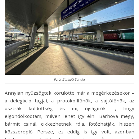
Fotó: Bánkúti Sándor
Annyian nyüzsögtek körülötte már a megérkezésekor –
a delegáció tagjai, a protokollfőnök, a sajtófőnök, az
osztrák küldöttség és mi, újságírók –, hogy
elgondolkodtam, milyen lehet így élni. Bárhova megy,
bármit csinál, cikkezhetnek róla, fotózhatják, hiszen
közszereplő. Persze, ez eddig is így volt, azonban