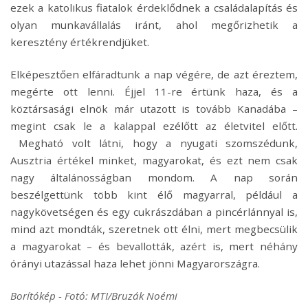
ezek a katolikus fiatalok érdeklődnek a családalapítás és
olyan munkavállalás iránt, ahol megőrizhetik a
keresztény értékrendjüket.
Elképesztően elfáradtunk a nap végére, de azt éreztem,
megérte ott lenni. Éjjel 11-re értünk haza, és a
köztársasági elnök már utazott is tovább Kanadába –
megint csak le a kalappal ezélőtt az életvitel előtt.
Megható volt látni, hogy a nyugati szomszédunk,
Ausztria értékel minket, magyarokat, és ezt nem csak
nagy általánosságban mondom. A nap során
beszélgettünk több kint élő magyarral, például a
nagykövetségen és egy cukrászdában a pincérlánnyal is,
mind azt mondták, szeretnek ott élni, mert megbecsülik
a magyarokat – és bevallották, azért is, mert néhány
órányi utazással haza lehet jönni Magyarországra.
Borítókép - Fotó: MTI/Bruzák Noémi