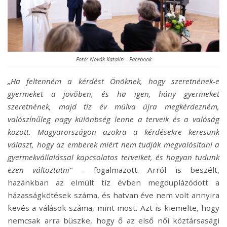
Fotó: Novák Katalin – Facebook
„Ha feltenném a kérdést Önöknek, hogy szeretnének-e
gyermeket a jövőben, és ha igen, hány gyermeket
szeretnének, majd tíz év múlva újra megkérdezném,
valószínűleg nagy különbség lenne a terveik és a valóság
között. Magyarországon azokra a kérdésekre keresünk
választ, hogy az emberek miért nem tudják megvalósítani a
gyermekvállalással kapcsolatos terveiket, és hogyan tudunk
ezen változtatni”
– fogalmazott. Arról is beszélt,
hazánkban az elmúlt tíz évben megduplázódott a
házasságkötések száma, és hatvan éve nem volt annyira
kevés a válások száma, mint most. Azt is kiemelte, hogy
nemcsak arra büszke, hogy ő az első női köztársasági