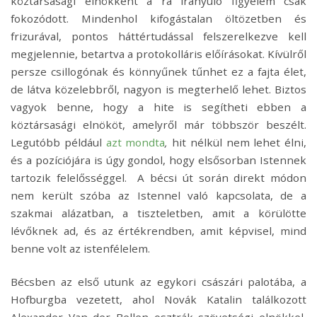
köztársasági elnökként a rá irányuló figyelem csak
fokozódott. Mindenhol kifogástalan öltözetben és
frizurával, pontos háttértudással felszerelkezve kell
megjelennie, betartva a protokolláris előírásokat. Kívülről
persze csillogónak és könnyűnek tűnhet ez a fajta élet,
de látva közelebbről, nagyon is megterhelő lehet. Biztos
vagyok benne, hogy a hite is segítheti ebben a
köztársasági elnököt, amelyről már többször beszélt.
Legutóbb például
azt mondta
,
hit nélkül nem lehet élni,
és a pozíciójára is úgy gondol, hogy elsősorban Istennek
tartozik felelősséggel. A bécsi út során direkt módon
nem került szóba az Istennel való kapcsolata, de a
szakmai alázatban, a tiszteletben, amit a körülötte
lévőknek ad, és az értékrendben, amit képvisel, mind
benne volt az istenfélelem.
Bécsben az első utunk az egykori császári palotába, a
Hofburgba vezetett, ahol Novák Katalin találkozott