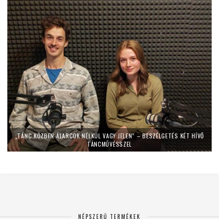
„TÁNC KÖZBEN ÁLARCOK NÉLKÜL VAGY JELEN” – BESZÉLGETÉS KÉT HÍVŐ
TÁNCMŰVÉSSZEL
NÉPSZERŰ TERMÉKEK