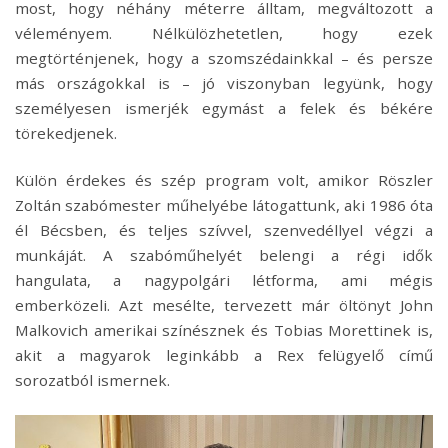
most, hogy néhány méterre álltam, megváltozott a
véleményem. Nélkülözhetetlen, hogy ezek
megtörténjenek, hogy a szomszédainkkal – és persze
más országokkal is – jó viszonyban legyünk, hogy
személyesen ismerjék egymást a felek és békére
törekedjenek.
Külön érdekes és szép program volt, amikor Röszler
Zoltán szabómester műhelyébe látogattunk, aki 1986 óta
él Bécsben, és teljes szívvel, szenvedéllyel végzi a
munkáját. A szabóműhelyét belengi a régi idők
hangulata, a nagypolgári létforma, ami mégis
emberközeli. Azt mesélte, tervezett már öltönyt John
Malkovich amerikai színésznek és Tobias Morettinek is,
akit a magyarok leginkább a Rex felügyelő című
sorozatból ismernek.