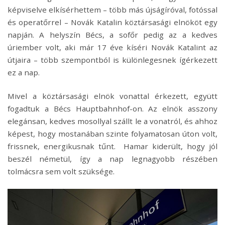
képviselve elkísérhettem – több más újságíróval, fotóssal
és operatőrrel – Novák Katalin köztársasági elnököt egy
napján. A helyszín Bécs, a sofőr pedig az a kedves
úriember volt, aki már 17 éve kíséri Novák Katalint az
útjaira – több szempontból is különlegesnek ígérkezett
ez a nap.
Mivel a köztársasági elnök vonattal érkezett, együtt
fogadtuk a Bécs Hauptbahnhof-on. Az elnök asszony
elegánsan, kedves mosollyal szállt le a vonatról, és ahhoz
képest, hogy mostanában szinte folyamatosan úton volt,
frissnek, energikusnak tűnt. Hamar kiderült, hogy jól
beszél németül, így a nap legnagyobb részében
tolmácsra sem volt szüksége.