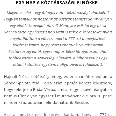
EGY NAP A KÖZTÁRSASÁGI ELNÖKKEL
Milyen az élet – egy átlagos nap – köztársasági elnökként?
Hogy viszonyulnak hozzánk az osztrák szomszédaink? Milyen
egy elnöki konvojjal utazni? Mennyire esik jól egy bécsi
Sacher-torta egy hosszú nap után? Ezekre a kérdésekre mind
megtudhattam a választ, mert a 777 azt a megtisztelő
felkérést kapta, hogy részt vehettünk Novák Katalin
köztársasági elnök egész napos bécsi látogatásán, ahol
többek között a szövetségi elnökkel, a bíborossal és egy
ottani katolikus egyetem hallgatóival is találkozott.
Hajnali 5 óra, sötétség, hideg, és én már úton voltam a
Sándor-palota felé. Több száz lépcsőt kellett leküzdeni,
hogy felérjek a Budai Várba, ami a reggeli kávé hiányában
nem is tűnt olyan egyszerű mutatványnak. 5 óra 20 perc:
mindenki az autóban, elindulhattunk Bécsbe.
Azt a megtisztelő felkérést kaptam, hogy a 777-et