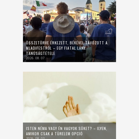
ÖSSZETÖRVE ÉRKEZETT, BÉKÉVEL TÁVOZOTT A
MLADIFESTRŐL – EGY FIATAL LÁNY
TANÚSÁGTÉTELE
2026. 08. 07.
ISTEN NÉMA VAGY ÉN VAGYOK SÜKET? – ILYEN,
AMIKOR CSAK A TÜRELEM OPCIÓ
2026. 08. 03.