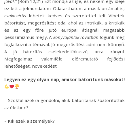
jóval.”
(Róm 12,21) Ezt mondja az ige, és nekem egy ideje
ez lett a jelmondatom. Odatarthatom a másik orcámat is,
csakazértis
lehetek kedves és szeretettel teli. Vihetek
bátorítást, megerősítést oda, ahol az intrikák, a kritikák
és az egy főre jutó európai átlagnál magasabb
pesszimizmus megy. A
könyvajánlók rovatban
fogunk még
foglalkozni a témával. Jó megerősítést adni nem könnyű.
A jó bátorítás cselekedetfókuszú, arra irányul.
Megfogalmaz valamiféle előremutató fejlődési
lehetőséget, növekedést.
Legyen ez egy olyan nap, amikor bátorítunk másokat!
– Szoktál azokra gondolni, akik bátorítanak /bátorítottak
az életben?
– Kik ezek a személyek?