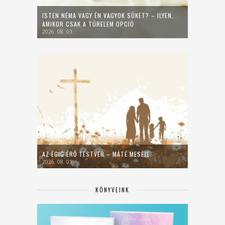
ISTEN NÉMA VAGY ÉN VAGYOK SÜKET? – ILYEN,
AMIKOR CSAK A TÜRELEM OPCIÓ
2026. 08. 03.
AZ ÉGIG ÉRŐ TESTVÉR – MÁTÉ MESÉJE
2026. 08. 01.
KÖNYVEINK