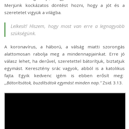
Merjünk kockázatos döntést hozni, hogy a jót és a
szeretetet vigyük a világba.
Lelkesít!
Hiszem, hogy most van erre a legnagyobb
szükségünk.
A koronavírus, a háború, a válság miatti szorongás
alattomosan rabolja meg a mindennapjainkat. Erre jó
válasz lehet, ha derűvel, szeretettel bátorítjuk, biztatjuk
egymást. Keresztény srác vagyok, abból is a katolikus
fajta. Egyik kedvenc igém is ebben erősít meg:
,,
Bátorítsátok, buzdítsátok egymást minden nap.”
Zsid. 3.13.