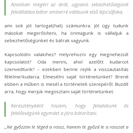
Azonban megéri az árát, ugyanis sebezhetőségünk
felvállalása bátor emberré válásunk első lépcsőfoka,
ami sok jót tartogat(hat) számunkra. Jól úgy tudunk
másokat megerősíteni, ha önmagunk is vállaljuk a
sebezhetőségünket és bátrak vagyunk.
Kapcsolódni valakihez? Helyrehozni egy megnehezült
kapcsolatot? Oda menni, ahol azelőtt kudarcot
szenvedtünk? – ezekben benne rejlik a visszautasítás
félelme/kudarca. Elmesélni saját történetünket? Brené
ebben a műben is mesél a történetek szerepéről. Buzdít
arra, hogy merjük megosztani saját történetünket.
Keresztényként hiszem, hogy feladatunk és
felelősségünk egymást a jóra bátorítani.
,,Ne győzzön le téged a rossz, hanem te győzd le a rosszat a