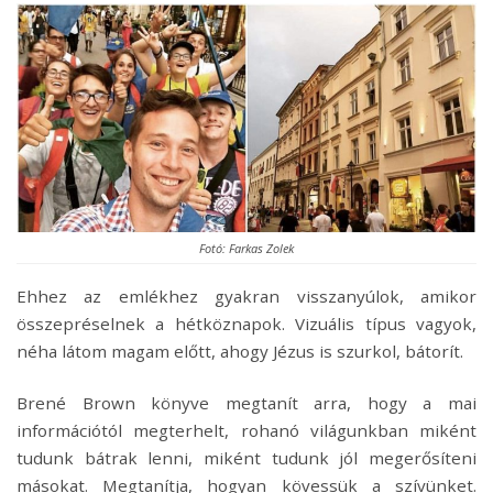
Fotó: Farkas Zolek
Ehhez az emlékhez gyakran visszanyúlok, amikor
összepréselnek a hétköznapok. Vizuális típus vagyok,
néha látom magam előtt, ahogy Jézus is szurkol, bátorít.
Brené Brown könyve megtanít arra, hogy a mai
információtól megterhelt, rohanó világunkban miként
tudunk bátrak lenni, miként tudunk jól megerősíteni
másokat. Megtanítja, hogyan kövessük a szívünket.