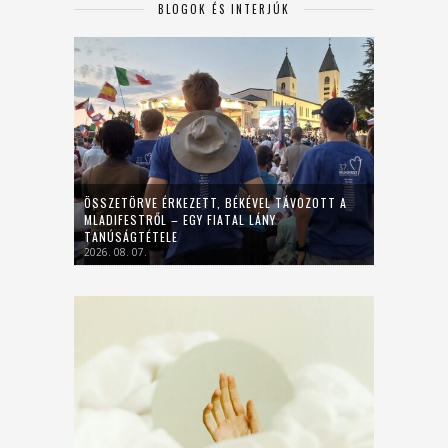
BLOGOK ÉS INTERJÚK
ÖSSZETÖRVE ÉRKEZETT, BÉKÉVEL TÁVOZOTT A
MLADIFESTRŐL – EGY FIATAL LÁNY
TANÚSÁGTÉTELE
2026. 08. 07.