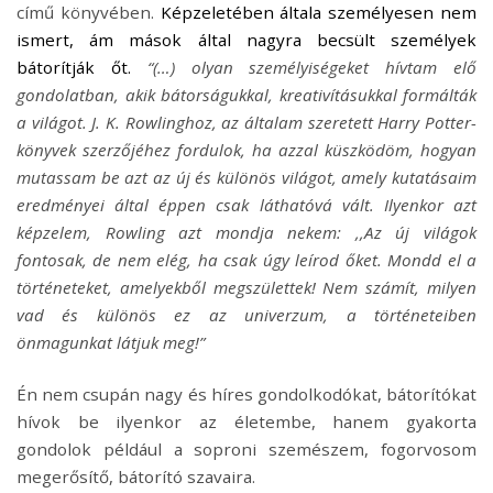
című könyvében.
Képzeletében általa személyesen nem
ismert, ám mások által nagyra becsült személyek
bátorítják őt.
“(…) olyan személyiségeket hívtam elő
gondolatban, akik bátorságukkal, kreativításukkal formálták
a világot. J. K. Rowlinghoz, az általam szeretett Harry Potter-
könyvek szerzőjéhez fordulok, ha azzal küszködöm, hogyan
mutassam be azt az új és különös világot, amely kutatásaim
eredményei által éppen csak láthatóvá vált. Ilyenkor azt
képzelem, Rowling azt mondja nekem: ,,Az új világok
fontosak, de nem elég, ha csak úgy leírod őket. Mondd el a
történeteket, amelyekből megszülettek! Nem számít, milyen
vad és különös ez az univerzum, a történeteiben
önmagunkat látjuk meg!”
Én nem csupán nagy és híres gondolkodókat, bátorítókat
hívok be ilyenkor az életembe, hanem gyakorta
gondolok például a soproni szemészem, fogorvosom
megerősítő, bátorító szavaira.