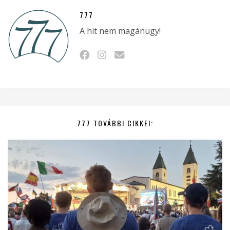
777
A hit nem magánügy!
777 TOVÁBBI CIKKEI: