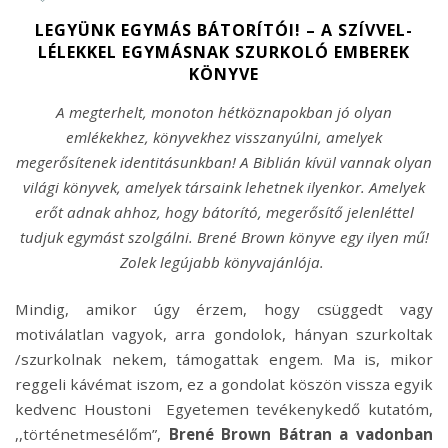
LEGYÜNK EGYMÁS BÁTORÍTÓI! – A SZÍVVEL-
LÉLEKKEL EGYMÁSNAK SZURKOLÓ EMBEREK
KÖNYVE
A megterhelt, monoton hétköznapokban jó olyan
emlékekhez, könyvekhez visszanyúlni, amelyek
megerősítenek identitásunkban! A Biblián kívül vannak olyan
világi könyvek, amelyek társaink lehetnek ilyenkor. Amelyek
erőt adnak ahhoz, hogy bátorító, megerősítő jelenléttel
tudjuk egymást szolgálni. Brené Brown könyve egy ilyen mű!
Zolek legújabb könyvajánlója.
Mindig, amikor úgy érzem, hogy csüggedt vagy
motiválatlan vagyok, arra gondolok, hányan szurkoltak
/szurkolnak nekem, támogattak engem. Ma is, mikor
reggeli kávémat iszom, ez a gondolat köszön vissza egyik
kedvenc Houstoni Egyetemen tevékenykedő
kutatóm,
,,történetmesélőm”,
Brené Brown Bátran a vadonban