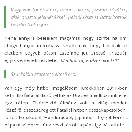
Vagy volt tanáraimra, mentoraimra, jezsuita atyákra,
akik puszta jelenlétükkel, példájukkal is bátorítottak,
buzdítottak a jóra.
Néha annyira beleélem magamat, hogy szinte hallom,
ahogy hangosan kiabálva szurkolnak, hogy haladjak az
életben! Legyek bátor! Eszembe jut Grecsó Krisztián
egyik versének részlete: ,,
Mindből vagy, akit szerettél!”
Szurkolóid szeretete éltető erő.
Van egy mély hitbeli megélésem. Krakkóban 2011-ben
kétmillió fiatallal dicsőítettük az Urat és imádkoztunk éjjel
egy réten. Elképesztő élmény volt a világ minden
részéről összesereglett fiatallal hitben összekapcsolódni.
Jöttek Mexikóból, Hondurasból, Japánból. Reggel Ferenc
pápa miséjén vettünk részt, és ott a pápa így bátorított: