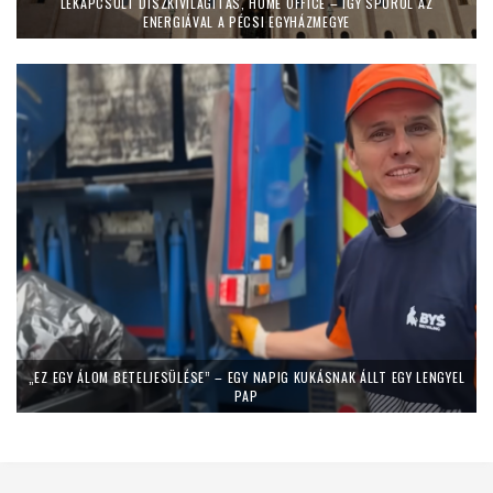
LEKAPCSOLT DÍSZKIVILÁGÍTÁS, HOME OFFICE – ÍGY SPÓROL AZ
ENERGIÁVAL A PÉCSI EGYHÁZMEGYE
„EZ EGY ÁLOM BETELJESÜLÉSE” – EGY NAPIG KUKÁSNAK ÁLLT EGY LENGYEL
PAP