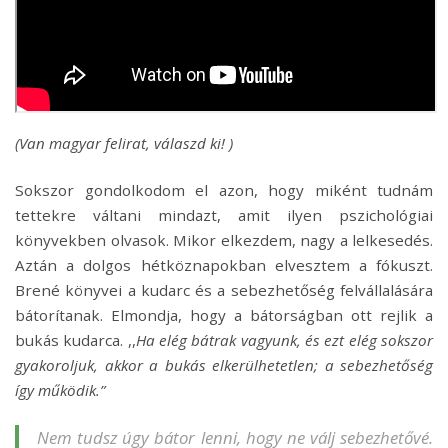
(Van magyar felirat, válaszd ki! )
Sokszor gondolkodom el azon, hogy miként tudnám
tettekre váltani mindazt, amit ilyen pszichológiai
könyvekben olvasok. Mikor elkezdem, nagy a lelkesedés.
Aztán a dolgos hétköznapokban elvesztem a fókuszt.
Brené könyvei a kudarc és a sebezhetőség felvállalására
bátorítanak. Elmondja, hogy a bátorságban ott rejlik a
bukás kudarca. ,,
Ha elég bátrak vagyunk, és ezt elég sokszor
gyakoroljuk, akkor a bukás elkerülhetetlen; a sebezhetőség
így működik.”
Nem tudsz úgy bátor lenni, hogy ne válj sebezhetővé.