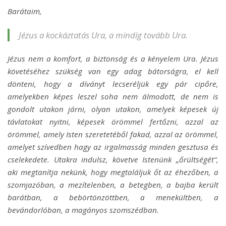
Barátaim,
Jézus a kockáztatás Ura, a mindig tovább Ura.
Jézus nem a komfort, a biztonság és a kényelem Ura. Jézus
követéséhez szükség van egy adag bátorságra, el kell
dönteni, hogy a díványt lecseréljük egy pár cipőre,
amelyekben képes leszel soha nem álmodott, de nem is
gondolt utakon járni, olyan utakon, amelyek képesek új
távlatokat nyitni, képesek örömmel fertőzni, azzal az
örömmel, amely Isten szeretetéből fakad, azzal az örömmel,
amelyet szívedben hagy az irgalmasság minden gesztusa és
cselekedete. Utakra indulsz, követve Istenünk „őrültségét”,
aki megtanítja nekünk, hogy megtaláljuk őt az éhezőben, a
szomjazóban, a mezítelenben, a betegben, a bajba került
barátban, a bebörtönzöttben, a menekültben, a
bevándorlóban, a magányos szomszédban.