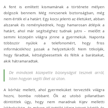
A fent is említett kismamának a története mélyen
dolgozik bennem. Még nincsenek biztonságban, még
nem érték el a határt. Egy kocsi jelenti az életüket, abban
alszanak és reménykednek, hogy hamarosan átlépik a
határt, ahol már segítséghez tudnak jutni – mielőtt a
semmi közepén világra jönne a gyermekük. Naponta
többször nyúlok a telefonomért, hogy friss
információkhoz jussak a helyzetükről. Nem titkolják,
hogy fáradtak, kétségbeesettek és féltik a barátaikat,
akik hátramaradtak.
De mindezek közepette bizonyságot tesznek arról,
Isten hogyan segíti őket az úton.
A kórház mellett, ahol gyermeküket tervezték világra
hozni, bomba robbant. Ők az utolsó pillanatban
döntöttek úgy, hogy nem maradnak Kijev melletti
lakhelyükön, és milyen jól tették! Végig Istent kérték és