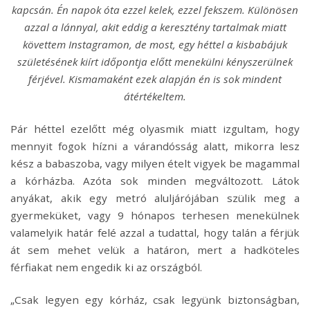
kapcsán. Én napok óta ezzel kelek, ezzel fekszem. Különösen
azzal a lánnyal, akit eddig a keresztény tartalmak miatt
követtem Instagramon, de most, egy héttel a kisbabájuk
születésének kiírt időpontja előtt menekülni kényszerülnek
férjével. Kismamaként ezek alapján én is sok
mindent
átértékeltem.
Pár héttel ezelőtt még olyasmik miatt izgultam, hogy
mennyit fogok hízni a várandósság alatt, mikorra lesz
kész a babaszoba, vagy milyen ételt vigyek be magammal
a kórházba. Azóta sok minden megváltozott. Látok
anyákat, akik egy metró aluljárójában szülik meg a
gyermeküket, vagy 9 hónapos terhesen menekülnek
valamelyik határ felé azzal a tudattal, hogy talán a férjük
át sem mehet velük a határon, mert a hadköteles
férfiakat nem engedik ki az országból.
„Csak legyen egy kórház, csak legyünk biztonságban,