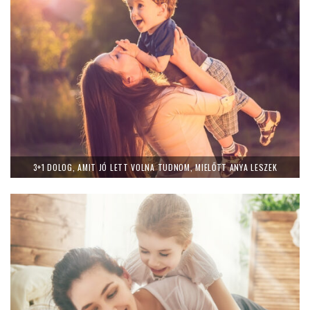
3+1 DOLOG, AMIT JÓ LETT VOLNA TUDNOM, MIELŐTT ANYA LESZEK