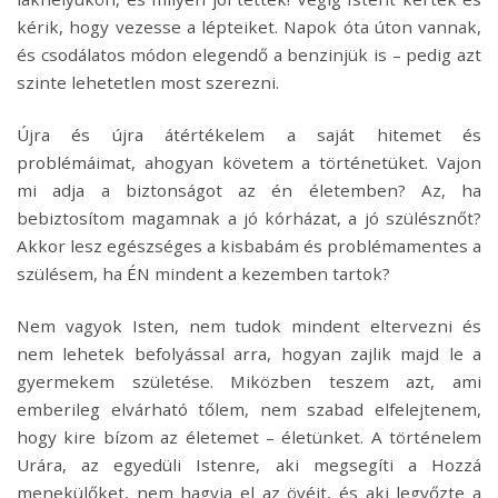
kérik, hogy vezesse a lépteiket. Napok óta úton vannak,
és csodálatos módon elegendő a benzinjük is – pedig azt
szinte lehetetlen most szerezni.
Újra és újra átértékelem a saját hitemet és
problémáimat, ahogyan követem a történetüket. Vajon
mi adja a biztonságot az én életemben? Az, ha
bebiztosítom magamnak a jó kórházat, a jó szülésznőt?
Akkor lesz egészséges a kisbabám és problémamentes a
szülésem, ha ÉN mindent a kezemben tartok?
Nem vagyok Isten, nem tudok mindent eltervezni és
nem lehetek befolyással arra, hogyan zajlik majd le a
gyermekem születése. Miközben teszem azt, ami
emberileg elvárható tőlem, nem szabad elfelejtenem,
hogy kire bízom az életemet – életünket. A történelem
Urára, az egyedüli Istenre, aki megsegíti a Hozzá
menekülőket, nem hagyja el az övéit, és aki legyőzte a