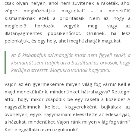
csak olyan helyen, ahol nem süvítenek a rakéták, ahol
végre meghúzhatjuk magunkat” – a menekülő
kismamáknak ezek a prioritásaik. Nem az, hogy a
megfelelő hordozót vegyék meg, vagy az
illatanyagmentes popsikenőcsöt. Örülnek, ha lesz
pelenkájuk, és egy hely, ahol meghúzhatják magukat.
Az ő kisbabájuk szívhangját most nem figyeli senki, a
kismamát sem tudják arra buzdítani az orvosok, hogy
kerülje a stresszt. Magukra vannak hagyatva.
Vajon az én gyermekemre milyen világ fog várni? Kell-e
majd menekülnünk, mindenünket hátrahagyva? Rettegni
attól, hogy mikor csapódik be egy rakéta a közelbe? A
nagyszüleimnek kellett. Kisgyerekként bujkáltak az
óvóhelyen, egyik nagymamám elvesztette az édesanyját,
a házukat, mindenüket. Vajon ránk milyen világ fog várni?
Kell-e egyáltalán ezen izgulnunk?