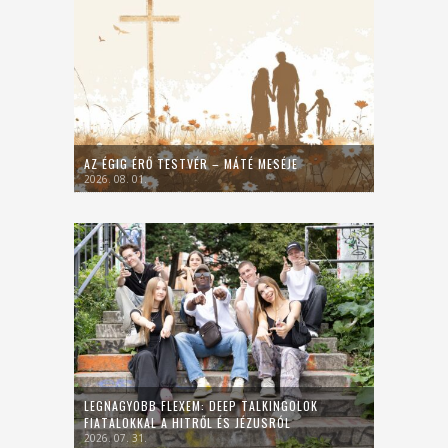
AZ ÉGIG ÉRŐ TESTVÉR – MÁTÉ MESÉJE
2026. 08. 01.
LEGNAGYOBB FLEXEM: DEEP TALKINGOLOK
FIATALOKKAL A HITRŐL ÉS JÉZUSRÓL
2026. 07. 31.