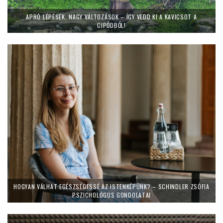
APRÓ LÉPÉSEK, NAGY VÁLTOZÁSOK – ÍGY VEDD KI A KAVICSOT A
CIPŐDBŐL!
HOGYAN VÁLHAT EGÉSZSÉGESSÉ AZ ISTENKÉPÜNK? – SCHINDLER ZSÓFIA
PSZICHOLÓGUS GONDOLATAI