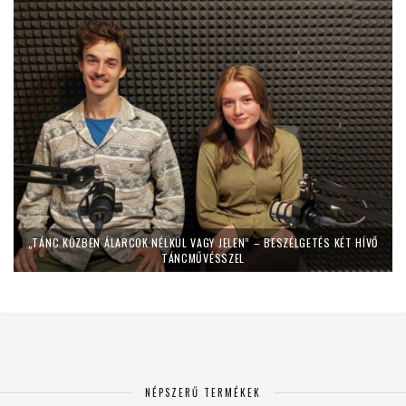
„TÁNC KÖZBEN ÁLARCOK NÉLKÜL VAGY JELEN” – BESZÉLGETÉS KÉT HÍVŐ
TÁNCMŰVÉSSZEL
NÉPSZERŰ TERMÉKEK