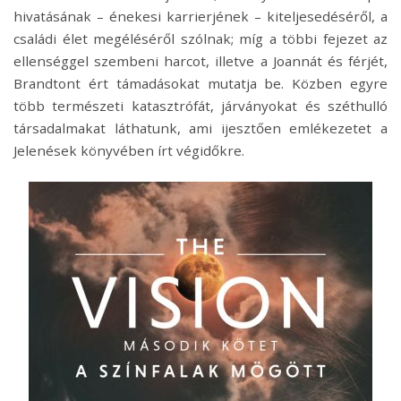
hivatásának – énekesi karrierjének – kiteljesedéséről, a
családi élet megéléséről szólnak; míg a többi fejezet az
ellenséggel szembeni harcot, illetve a Joannát és férjét,
Brandtont ért támadásokat mutatja be. Közben egyre
több természeti katasztrófát, járványokat és széthulló
társadalmakat láthatunk, ami ijesztően emlékezetet a
Jelenések könyvében írt végidőkre.