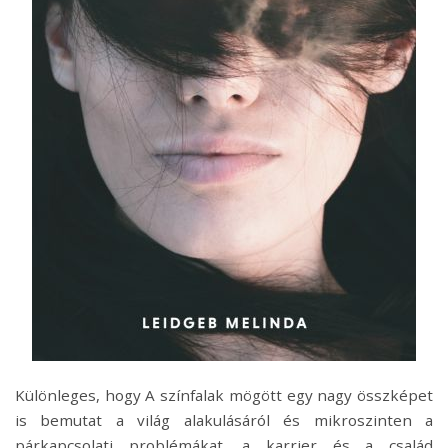
Különleges, hogy A színfalak mögött egy nagy összképet
is bemutat a világ alakulásáról és mikroszinten a
párkapcsolati problémákat, a karrier és a család