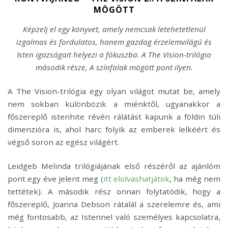
MÖGÖTT
Képzelj el egy könyvet, amely nemcsak letehetetlenül
izgalmas és fordulatos, hanem gazdag érzelemvilágú és
Isten igazságait helyezi a fókuszba. A The Vision-trilógia
második része, A színfalak mögött pont ilyen.
A The Vision-trilógia egy olyan világot mutat be, amely
nem sokban különbözik a miénktől, ugyanakkor a
főszereplő istenhite révén rálátást kapunk a földin túli
dimenzióra is, ahol harc folyik az emberek lelkéért és
végső soron az egész világért.
Leidgeb Melinda trilógiájának első részéről az ajánlóm
pont egy éve jelent meg (
itt elolvashatjátok
, ha még nem
tettétek). A második rész onnan folytatódik, hogy a
főszereplő, Joanna Debson rátalál a szerelemre és, ami
még fontosabb, az Istennel való személyes kapcsolatra,