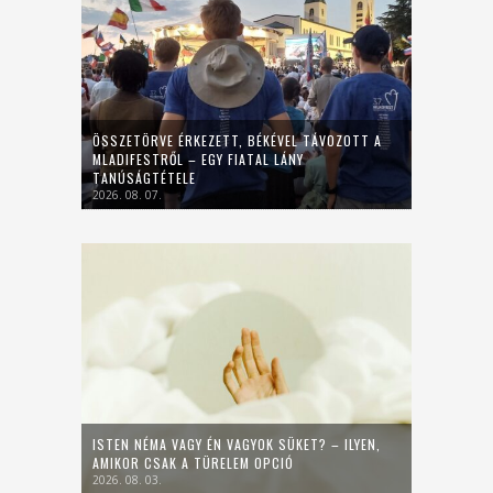
ÖSSZETÖRVE ÉRKEZETT, BÉKÉVEL TÁVOZOTT A
MLADIFESTRŐL – EGY FIATAL LÁNY
TANÚSÁGTÉTELE
2026. 08. 07.
ISTEN NÉMA VAGY ÉN VAGYOK SÜKET? – ILYEN,
AMIKOR CSAK A TÜRELEM OPCIÓ
2026. 08. 03.