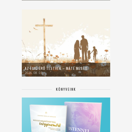
AZ ÉGIG ÉRŐ TESTVÉR – MÁTÉ MESÉJE
2026. 08. 01.
KÖNYVEINK