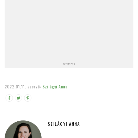
hirdetés
2022.01.11.
szerző:
Szilágyi Anna
SZILÁGYI ANNA