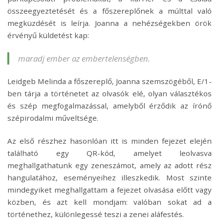
összeegyeztetését és a főszereplőnek a múlttal való
megküzdését is leírja. Joanna a nehézségekben örök
érvényű küldetést kap:
maradj ember az embertelenségben.
Leidgeb Melinda a főszereplő, Joanna szemszögéből, E/1-
ben tárja a történetet az olvasók elé, olyan választékos
és szép megfogalmazással, amelyből érződik az írónő
szépirodalmi műveltsége.
Az első részhez hasonlóan itt is minden fejezet elején
található egy QR-kód, amelyet leolvasva
meghallgathatunk egy zeneszámot, amely az adott rész
hangulatához, eseményeihez illeszkedik. Most szinte
mindegyiket meghallgattam a fejezet olvasása előtt vagy
közben, és azt kell mondjam: valóban sokat ad a
történethez, különlegessé teszi a zenei aláfestés.