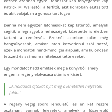
közben azonban egyre többször kap fenyegetést kap
Patrick M. Wallestől, a férfitől, akit korábban elutasított
és akit valójában a gonosz tart fogva.
Joanna nem egyszer látomásokat kap Istentől, amelyek
segítik a legnagyobb nehézségek közepette is életben
tartani a reményét. Ezeknél azonban talán még
hangsúlyosabb, amikor Isten közvetlenül szól hozzá,
ezek a mondatok mind-mind igei alapúak, ami különösen
tetszett és számomra hitelessé tette ezeket.
Egy mondatot hadd említsek meg a könyvből, amely
engem a regény elolvasása után is elkísért:
,,A hálaadás ajtókat nyit meg a lehetetlen helyzetek
falán.”
A regény végig sodró lendületű, és én két részre
osztanám: vannak fejezetek, amelyek a főszereplő