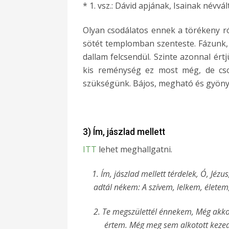
* 1. vsz.: Dávid apjának, Isainak névvált
Olyan csodálatos ennek a törékeny ró
sötét templomban szenteste. Fázunk,
dallam felcsendül. Szinte azonnal ért
kis reménység ez most még, de cso
szükségünk. Bájos, megható és gyöny
3) Ím, jászlad mellett
ITT
lehet meghallgatni.
1. Ím, jászlad mellett térdelek, Ó, Jé
adtál nékem: A szívem, lelkem, életem
2. Te megszülettél énnekem, Még akkor 
értem. Még meg sem alkotott kezed