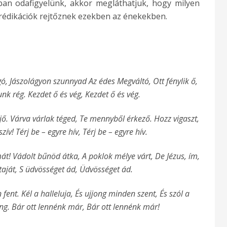
an odafigyelünk, akkor megláthatjuk, hogy milyen
prédikációk rejtőznek ezekben az énekekben.
gó, Jászolágyon szunnyad Az édes Megváltó, Ott fénylik ő,
unk rég. Kezdet ő és vég, Kezdet ő és vég.
jő. Várva várlak téged, Te mennyből érkező. Hozz vigaszt,
szív! Térj be – egyre hív, Térj be – egyre hív.
át! Vádolt bűnöd átka, A poklok mélye várt, De Jézus, ím,
taját, S üdvösséget ád, Üdvösséget ád.
fent. Kél a halleluja, És ujjong minden szent, És szól a
ng. Bár ott lennénk már, Bár ott lennénk már!