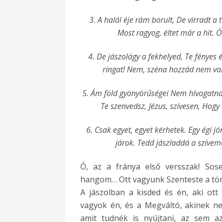
3. A halál éje rám borult, De virradt a 
Most ragyog, éltet már a hit. 
4. De jászolágy a fekhelyed, Te fényes 
ringat! Nem, széna hozzád nem való
5. Ám föld gyönyörűségei Nem hívogatnak t
Te szenvedsz, Jézus, szívesen, Ho
6. Csak egyet, egyet kérhetek. Egy égi j
járok. Tedd jászladdá a szívemet
Ó, az a fránya első versszak! Sos
hangom… Ott vagyunk Szenteste a töm
A jászolban a kisded és én, aki ott 
vagyok én, és a Megváltó, akinek ne
amit tudnék is nyújtani, az sem 