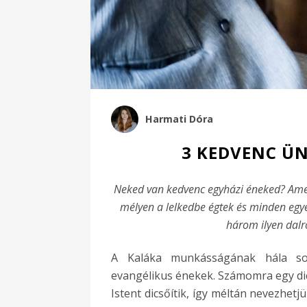
Harmati Dóra
3 KEDVENC Ü
Neked van kedvenc egyházi éneked? Amel
mélyen a lelkedbe égtek és minden egy
három ilyen dalr
A Kaláka munkásságának hála so
evangélikus énekek. Számomra egy dic
Istent dicsőítik, így méltán nevezhet