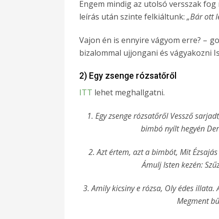
Engem mindig az utolsó versszak fog
leírás után szinte felkiáltunk:
„Bár ott 
Vajon én is ennyire vágyom erre? – go
bizalommal ujjongani és vágyakozni I
2) Egy zsenge rózsatőről
ITT
lehet meghallgatni.
1. Egy zsenge rózsatőről Vessző sarjadt
bimbó nyílt hegyén Der
2. Azt értem, azt a bimbót, Mit Ézsajás
Ámulj Isten kezén: Szűz
3. Amily kicsiny e rózsa, Oly édes illata
Megment bűnt