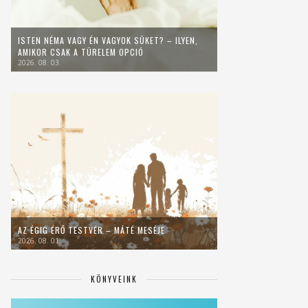
ISTEN NÉMA VAGY ÉN VAGYOK SÜKET? – ILYEN,
AMIKOR CSAK A TÜRELEM OPCIÓ
2026. 08. 03.
AZ ÉGIG ÉRŐ TESTVÉR – MÁTÉ MESÉJE
2026. 08. 01.
KÖNYVEINK