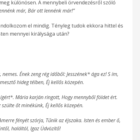
 meg különösen. A mennybeli örvendezésről szóló
lennénk már, Bár ott lennénk már!”
ndolkozom el mindig. Tényleg tudok ekkora hittel és
sten mennyei királysága után?
, nemes. Ének zeng rég időből: Jesszének* ága ez! S ím,
mesztő hideg télben, Éj kellős közepén.
 ígért*. Mária karján ringott, Hogy mennyből földet ért.
 szülte őt minékünk, Éj kellős közepén.
. Amerre fényét szórja, Tűnik az éjszaka. Isten és ember ő,
ől, haláltól, Igaz Üdvözítő!