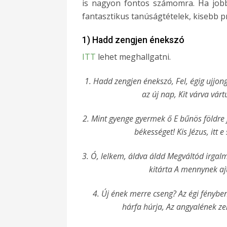
is nagyon fontos számomra. Ha jobb
fantasztikus tanúságtételek, kisebb 
1) Hadd zengjen énekszó
ITT
lehet meghallgatni.
1. Hadd zengjen énekszó, Fel, égig ujjon
az új nap, Kit várva várt
2. Mint gyenge gyermek ő E bűnös földre 
békességet! Kis Jézus, itt e 
3. Ó, lelkem, áldva áldd Megváltód irgalm
kitárta A mennynek aj
4. Új ének merre cseng? Az égi fényben 
hárfa húrja, Az angyalének ze