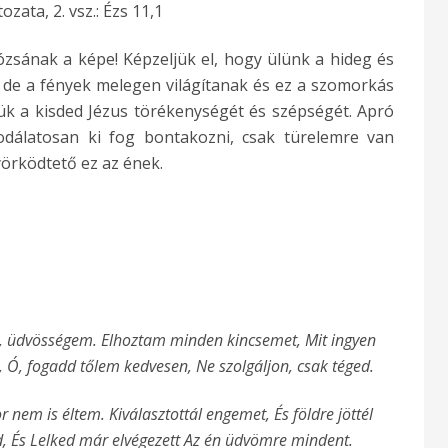
ozata, 2. vsz.: Ézs 11,1
zsának a képe! Képzeljük el, hogy ülünk a hideg és
 de a fények melegen világítanak és ez a szomorkás
jük a kisded Jézus törékenységét és szépségét. Apró
dálatosan ki fog bontakozni, csak türelemre van
örködtető ez az ének.
zus, üdvösségem. Elhoztam minden kincsemet, Mit ingyen
, Ó, fogadd tőlem kedvesen, Ne szolgáljon, csak téged.
nem is éltem. Kiválasztottál engemet, És földre jöttél
, És Lelked már elvégezett Az én üdvömre mindent.