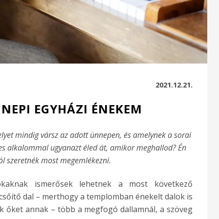
2021.12.21.
NNEPI EGYHÁZI ÉNEKEM
yet mindig vársz az adott ünnepen, és amelynek a sorai
es alkalommal ugyanazt éled át, amikor meghallod? Én
ól szeretnék most megemlékezni.
kaknak ismerősek lehetnek a most következő
sőítő dal – merthogy a templomban énekelt dalok is
jük őket annak – több a megfogó dallamnál, a szöveg