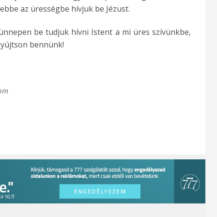
 ebbe az ürességbe hívjuk be Jézust.
nnepen be tudjuk hívni Istent a mi üres szívünkbe,
gyújtson bennünk!
com