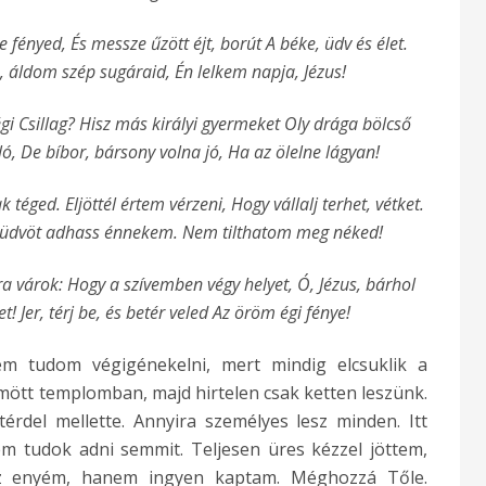
te fényed, És messze űzött éjt, borút A béke, üdv és élet.
Ó, áldom szép sugáraid, Én lelkem napja, Jézus!
égi Csillag? Hisz más királyi gyermeket Oly drága bölcső
, De bíbor, bársony volna jó, Ha az ölelne lágyan!
éged. Eljöttél értem vérzeni, Hogy vállalj terhet, vétket.
gy üdvöt adhass énnekem. Nem tilthatom meg néked!
óra várok: Hogy a szívemben végy helyet, Ó, Jézus, bárhol
! Jer, térj be, és betér veled Az öröm égi fénye!
em tudom végigénekelni, mert mindig elcsuklik a
ött templomban, majd hirtelen csak ketten leszünk.
térdel mellette. Annyira személyes lesz minden. Itt
m tudok adni semmit. Teljesen üres kézzel jöttem,
az enyém, hanem ingyen kaptam. Méghozzá Tőle.