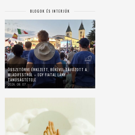
BLOGOK ÉS INTERJÚK
ÖSSZETÖRVE ÉRKEZETT, BÉKÉVEL TÁVOZOTT A
MLADIFESTRŐL – EGY FIATAL LÁNY
TANÚSÁGTÉTELE
2026. 08. 07.