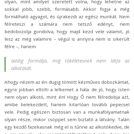
olyan, mint amilyet szeretett volna, hogy lehetne az
sokkal jobb, szebb, formásabb. Akkor fogja a még
formálható agyagot, és újrakezdi az egész munkát. Nem
félreteszi a számára nem tetsző edényt, nem
bedobozolja gondolva, hogy majd kezd vele valamit, jó
lesz az még valamire – végül is annyira nem is sikerült
félre –, hanem
addig formálja, míg tökéletesnek nem látja az
alkotását.
Ahogy nézem az én dugig tömött kézműves dobozkámat,
egyre jobban eltölti a lelkemet a hála: de jó, hogy Isten
nem olyan alkotó, mint én! Hogy Ő nem félredobja azt,
amibe belekezdett, hanem kitartóan tovább pepecsel
vele. Pedig egészen biztosan van a munkafolyamatnak
olyan része, mikor csöppet sem biztató a látvány. Talán
egy kezdő fazekasnak még el is tűnne az alkotókedve, de