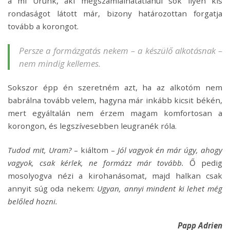
a mi Urunk, aki megszámlálhatatlanul sok ilyen kis
rondaságot látott már, bizony határozottan forgatja
tovább a korongot.
Persze a formázgatás nekem – a készülő alkotásnak –
nem mindig kellemes.
Sokszor épp én szeretném azt, ha az alkotóm nem
babrálna tovább velem, hagyna már inkább kicsit békén,
mert egyáltalán nem érzem magam komfortosan a
korongon, és legszívesebben leugranék róla.
Tudod mit, Uram?
– kiáltom –
Jól vagyok én már úgy, ahogy
vagyok, csak kérlek, ne formázz már tovább.
Ő pedig
mosolyogva nézi a kirohanásomat, majd halkan csak
annyit súg oda nekem:
Ugyan, annyi mindent ki lehet még
belőled hozni.
Papp Adrien