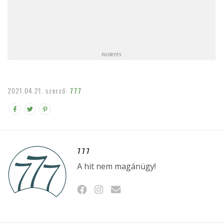
hirdetés
2021.04.21.
szerző:
777
777
A hit nem magánügy!