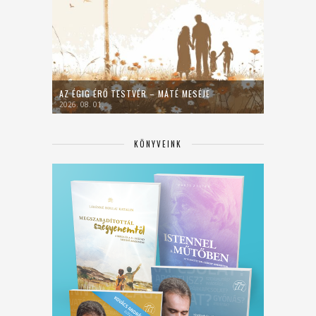
AZ ÉGIG ÉRŐ TESTVÉR – MÁTÉ MESÉJE
2026. 08. 01.
KÖNYVEINK