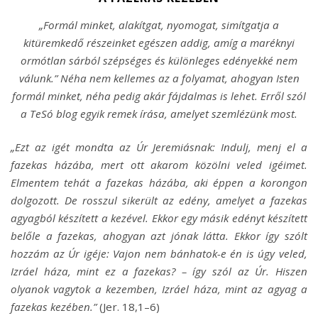
„Formál minket, alakítgat, nyomogat, simítgatja a
kitüremkedő részeinket egészen addig, amíg a maréknyi
ormótlan sárból szépséges és különleges edényekké nem
válunk.” Néha nem kellemes az a folyamat, ahogyan Isten
formál minket, néha pedig akár fájdalmas is lehet. Erről szól
a TeSó blog egyik remek írása, amelyet szemlézünk most.
„Ezt az igét mondta az Úr Jeremiásnak: Indulj, menj el a
fazekas házába, mert ott akarom közölni veled igéimet.
Elmentem tehát a fazekas házába, aki éppen a korongon
dolgozott. De rosszul sikerült az edény, amelyet a fazekas
agyagból készített a kezével. Ekkor egy másik edényt készített
belőle a fazekas, ahogyan azt jónak látta. Ekkor így szólt
hozzám az Úr igéje: Vajon nem bánhatok-e én is úgy veled,
Izráel háza, mint ez a fazekas? – így szól az Úr. Hiszen
olyanok vagytok a kezemben, Izráel háza, mint az agyag a
fazekas kezében.”
(Jer. 18,1–6)