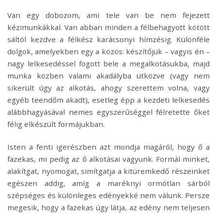
Van egy dobozom, ami tele van be nem fejezett
kézimunkákkal. Van abban minden a félbehagyott kötött
sáltól kezdve a félkész karácsonyi hímzésig. Különféle
dolgok, amelyekben egy a közös: készítőjük – vagyis én –
nagy lelkesedéssel fogott bele a megalkotásukba, majd
munka közben valami akadályba ütközve (vagy nem
sikerült úgy az alkotás, ahogy szerettem volna, vagy
egyéb teendőm akadt), esetleg épp a kezdeti lelkesedés
alábbhagyásával nemes egyszerűséggel félretette őket
félig elkészült formájukban.
Isten a fenti igerészben azt mondja magáról, hogy ő a
fazekas, mi pedig az ő alkotásai vagyunk. Formál minket,
alakítgat, nyomogat, simítgatja a kitüremkedő részeinket
egészen addig, amíg a maréknyi ormótlan sárból
szépséges és különleges edényekké nem válunk. Persze
megesik, hogy a fazekas úgy látja, az edény nem teljesen