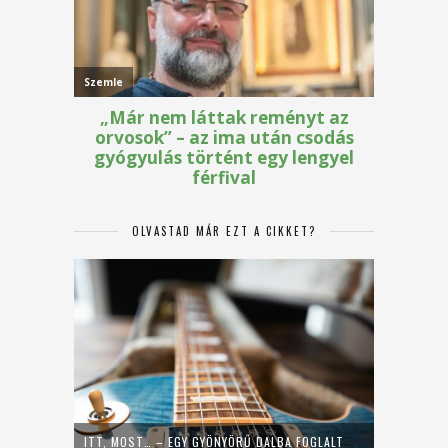
OLVASTAD MÁR EZT A CIKKET?
ITT, MOST… – EGY GYÖNYÖRŰ DALBA FOGLALT