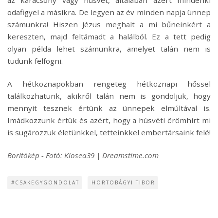
odafigyel a másikra. De legyen az év minden napja ünnep
számunkra! Hiszen Jézus meghalt a mi bűneinkért a
kereszten, majd feltámadt a halálból. Ez a tett pedig
olyan példa lehet számunkra, amelyet talán nem is
tudunk felfogni.
A hétköznapokban rengeteg hétköznapi hőssel
találkozhatunk, akikről talán nem is gondoljuk, hogy
mennyit tesznek értünk az ünnepek elmúltával is.
Imádkozzunk értük és azért, hogy a húsvéti örömhírt mi
is sugározzuk életünkkel, tetteinkkel embertársaink felé!
Borítókép - Fotó: Kiosea39 | Dreamstime.com
#CSAKEGYGONDOLAT
HORTOBÁGYI TIBOR