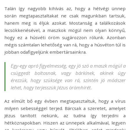
Talán így nagyobb kihívás az, hogy a hétvégi ünnep
során megtapasztaltakat ne csak magunkban tartsuk,
hanem meg is éljük azokat. Mostanság a találkozások
lecsökkenésével, a maszkok mögül nem olyan könnyű,
hogy ez a húsvéti öröm sugározzon rólunk. Azonban
mégis számtalan lehetőség van rá, hogy a húsvéton túl is
jobban odafigyeljünk embertársainkra.
Egy-egy apró figyelmesség, egy jó szó a maszk mögül a
csüggedt boltosnak, vagy bárkinek, akinek úgy
érezzük, hogy szüksége van rá, szintén jó módszer
lehet, hogy terjesszük Jézus örömhírét.
Az elmúlt bő egy évben megtapasztaltuk, hogy a vírus
milyen sebességgel terjed. Bárcsak a szeretet, amelyet
Jézus tanított nekünk, az tudna így terjedni a
hétköznapokban. Hiszen az ünnepek alkalmával, legyen
az karácsony vagy húsvét, általában azért mindenki