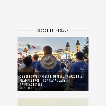
BLOGOK ÉS INTERJÚK
ÖSSZETÖRVE ÉRKEZETT, BÉKÉVEL TÁVOZOTT A
MLADIFESTRŐL – EGY FIATAL LÁNY
TANÚSÁGTÉTELE
2026. 08. 07.