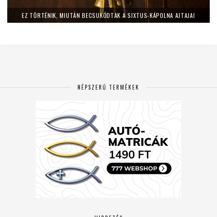
EZ TÖRTÉNIK, MIUTÁN BECSUKÓDTAK A SIXTUS-KÁPOLNA AJTAJAI
NÉPSZERŰ TERMÉKEK