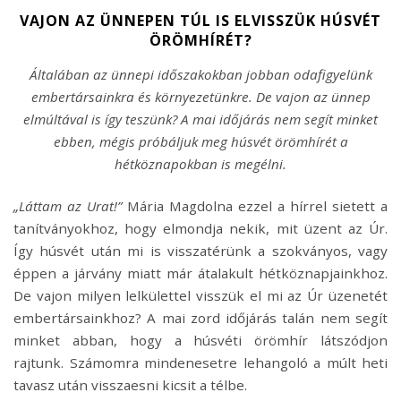
VAJON AZ ÜNNEPEN TÚL IS ELVISSZÜK HÚSVÉT
ÖRÖMHÍRÉT?
Általában az ünnepi időszakokban jobban odafigyelünk
embertársainkra és környezetünkre. De vajon az ünnep
elmúltával is így teszünk? A mai időjárás nem segít minket
ebben, mégis próbáljuk meg húsvét örömhírét a
hétköznapokban is megélni.
„Láttam az Urat!”
Mária Magdolna ezzel a hírrel sietett a
tanítványokhoz, hogy elmondja nekik, mit üzent az Úr.
Így húsvét után mi is visszatérünk a szokványos, vagy
éppen a járvány miatt már átalakult hétköznapjainkhoz.
De vajon milyen lelkülettel visszük el mi az Úr üzenetét
embertársainkhoz? A mai zord időjárás talán nem segít
minket abban, hogy a húsvéti örömhír látszódjon
rajtunk. Számomra mindenesetre lehangoló a múlt heti
tavasz után visszaesni kicsit a télbe.