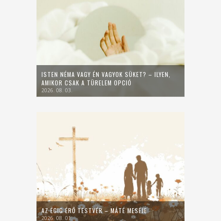
ISTEN NÉMA VAGY ÉN VAGYOK SÜKET? – ILYEN,
AMIKOR CSAK A TÜRELEM OPCIÓ
2026. 08. 03.
AZ ÉGIG ÉRŐ TESTVÉR – MÁTÉ MESÉJE
2026. 08. 01.