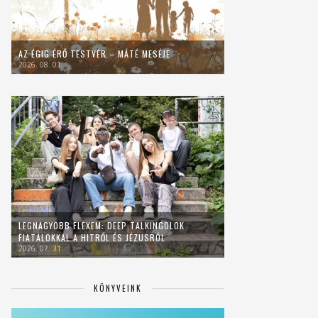
AZ ÉGIG ÉRŐ TESTVÉR – MÁTÉ MESÉJE
2026. 08. 01.
LEGNAGYOBB FLEXEM: DEEP TALKINGOLOK
FIATALOKKAL A HITRŐL ÉS JÉZUSRÓL
2026. 07. 31.
KÖNYVEINK