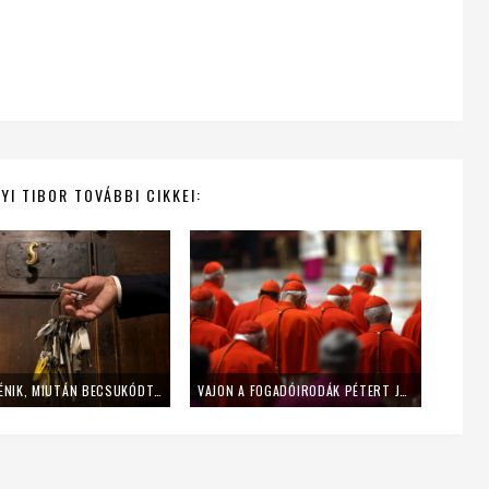
I TIBOR TOVÁBBI CIKKEI:
EZ TÖRTÉNIK, MIUTÁN BECSUKÓDTAK A SIXTUS-KÁPOLNA AJTAJAI
VAJON A FOGADÓIRODÁK PÉTERT JÓSOLTÁK VOLNA AZ ELSŐ PÁPÁNAK?