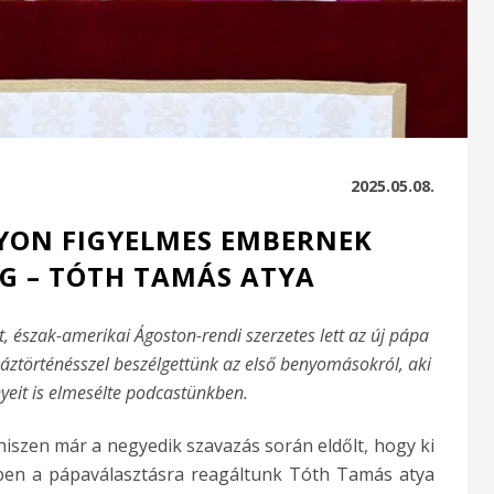
2025.05.08.
GYON FIGYELMES EMBERNEK
G – TÓTH TAMÁS ATYA
t, észak-amerikai Ágoston-rendi szerzetes lett az új pápa
háztörténésszel beszélgettünk az első benyomásokról, aki
eit is elmesélte podcastünkben.
 hiszen már a negyedik szavazás során eldőlt, hogy ki
kben a pápaválasztásra reagáltunk Tóth Tamás atya