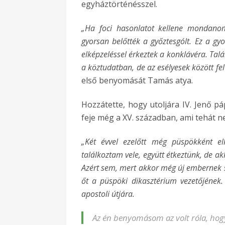
egyháztörténésszel.
„Ha foci hasonlatot kellene mondano
gyorsan belőtték a győztesgólt. Ez a gyo
elképzeléssel érkeztek a konklávéra. Talá
a köztudatban, de az esélyesek között fe
első benyomását Tamás atya.
Hozzátette, hogy utoljára IV. Jenő p
feje még a XV. században, ami tehát 
„Két évvel ezelőtt még püspökként el
találkoztam vele, együtt étkeztünk, de ak
Azért sem, mert akkor még új embernek s
őt a püspöki dikasztérium vezetőjének
apostoli útjára.
Az én benyomásom az volt róla, hog