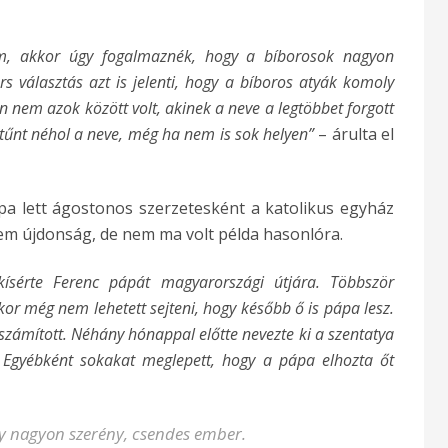
m, akkor úgy fogalmaznék, hogy a bíborosok nagyon
rs választás azt is jelenti, hogy a bíboros atyák komoly
n nem azok között volt, akinek a neve a legtöbbet forgott
ltűnt néhol a neve, még ha nem is sok helyen”
– árulta el
ápa lett ágostonos szerzetesként a katolikus egyház
nem újdonság, de nem ma volt példa hasonlóra.
kísérte Ferenc pápát magyarországi útjára. Többször
kor még nem lehetett sejteni, hogy később ő is pápa lesz.
zámított. Néhány hónappal előtte nevezte ki a szentatya
. Egyébként sokakat meglepett, hogy a pápa elhozta őt
y nagyon szerény, csendes ember.