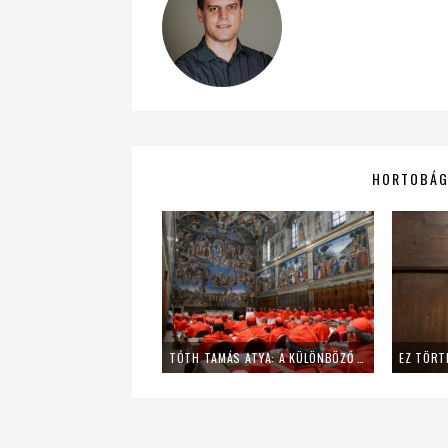
HORTOBÁGY
TÓTH TAMÁS ATYA: A KÜLÖNBÖZŐ CSOPORTOSULÁSOK FEJÉBEN BIZTOS VAN NÉHÁNY NÉV