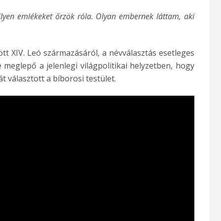
ilyen emlékeket őrzök róla. Olyan embernek láttam, aki
t XIV. Leó származásáról, a névválasztás esetleges
e meglepő a jelenlegi világpolitikai helyzetben, hogy
 választott a bíborosi testület.