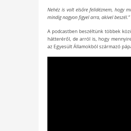
Nehéz is volt elsőre felidéznem, hogy m
mindig nagyon figyel arra, akivel beszél.”
A podcastben beszéltünk többek közöt
hátteréről, de arról is, hogy mennyir
az Egyesült Államokból származó pápát