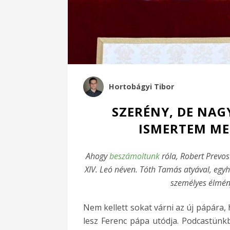
Hortobágyi Tibor
SZERÉNY, DE NA
ISMERTEM ME
Ahogy
beszámoltunk
róla, Robert Prevos
XIV. Leó néven. Tóth Tamás atyával, egy
személyes élmény
Nem kellett sokat várni az új pápára,
lesz Ferenc pápa utódja. Podcastün