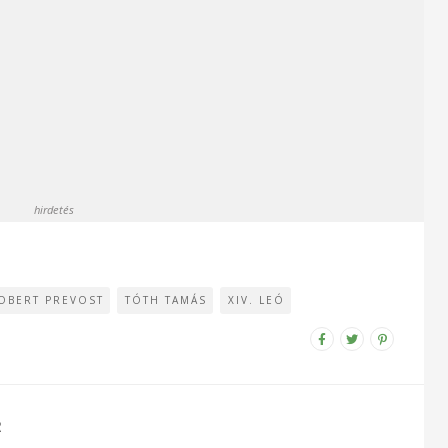
hirdetés
OBERT PREVOST
TÓTH TAMÁS
XIV. LEÓ
R