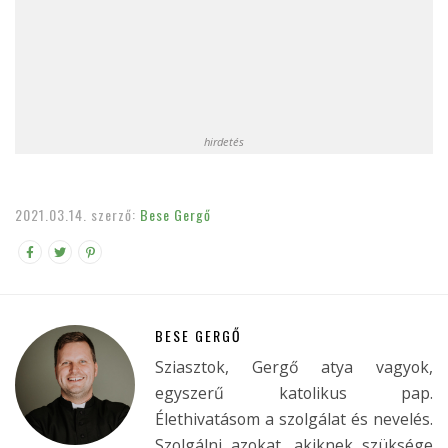
hirdetés
2021.03.14.
szerző:
Bese Gergő
BESE GERGŐ
Sziasztok, Gergő atya vagyok,
egyszerű katolikus pap.
Élethivatásom a szolgálat és nevelés.
Szolgálni azokat, akiknek szüksége