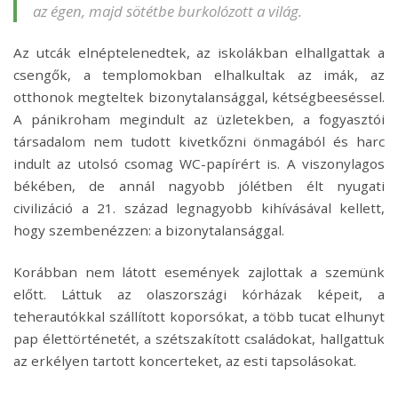
az égen, majd sötétbe burkolózott a világ.
Az utcák elnéptelenedtek, az iskolákban elhallgattak a
csengők, a templomokban elhalkultak az imák, az
otthonok megteltek bizonytalansággal, kétségbeeséssel.
A pánikroham megindult az üzletekben, a fogyasztói
társadalom nem tudott kivetkőzni önmagából és harc
indult az utolsó csomag WC-papírért is. A viszonylagos
békében, de annál nagyobb jólétben élt nyugati
civilizáció a 21. század legnagyobb kihívásával kellett,
hogy szembenézzen: a bizonytalansággal.
Korábban nem látott események zajlottak a szemünk
előtt. Láttuk az olaszországi kórházak képeit, a
teherautókkal szállított koporsókat, a több tucat elhunyt
pap élettörténetét, a szétszakított családokat, hallgattuk
az erkélyen tartott koncerteket, az esti tapsolásokat.