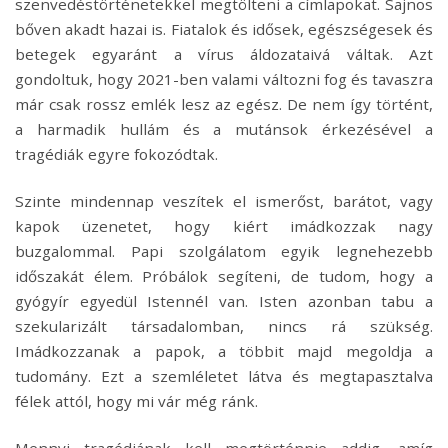
szenvedéstörténetekkel megtölteni a címlapokat. Sajnos
bőven akadt hazai is. Fiatalok és idősek, egészségesek és
betegek egyaránt a vírus áldozataivá váltak. Azt
gondoltuk, hogy 2021-ben valami változni fog és tavaszra
már csak rossz emlék lesz az egész. De nem így történt,
a harmadik hullám és a mutánsok érkezésével a
tragédiák egyre fokozódtak.
Szinte mindennap veszítek el ismerőst, barátot, vagy
kapok üzenetet, hogy kiért imádkozzak nagy
buzgalommal. Papi szolgálatom egyik legnehezebb
időszakát élem. Próbálok segíteni, de tudom, hogy a
gyógyír egyedül Istennél van. Isten azonban tabu a
szekularizált társadalomban, nincs rá szükség.
Imádkozzanak a papok, a többit majd megoldja a
tudomány. Ezt a szemléletet látva és megtapasztalva
félek attól, hogy mi vár még ránk.
Mennyi tragédiának kell megtörténnie addig, amíg