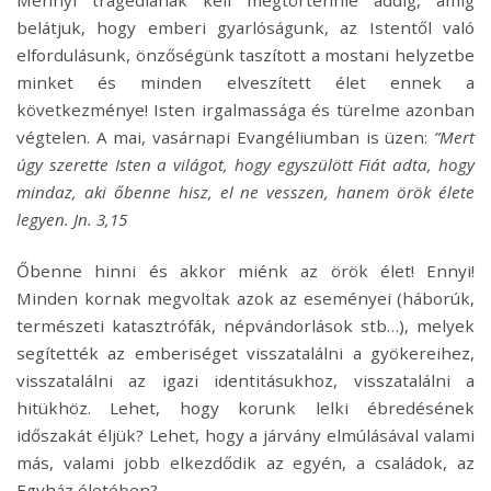
belátjuk, hogy emberi gyarlóságunk, az Istentől való
elfordulásunk, önzőségünk taszított a mostani helyzetbe
minket és minden elveszített élet ennek a
következménye! Isten irgalmassága és türelme azonban
végtelen. A mai, vasárnapi Evangéliumban is üzen:
”Mert
úgy szerette Isten a világot, hogy egyszülött Fiát adta, hogy
mindaz, aki őbenne hisz, el ne vesszen, hanem örök élete
legyen. Jn. 3,15
Őbenne hinni és akkor miénk az örök élet! Ennyi!
Minden kornak megvoltak azok az eseményei (háborúk,
természeti katasztrófák, népvándorlások stb…), melyek
segítették az emberiséget visszatalálni a gyökereihez,
visszatalálni az igazi identitásukhoz, visszatalálni a
hitükhöz. Lehet, hogy korunk lelki ébredésének
időszakát éljük? Lehet, hogy a járvány elmúlásával valami
más, valami jobb elkezdődik az egyén, a családok, az
Egyház életében?