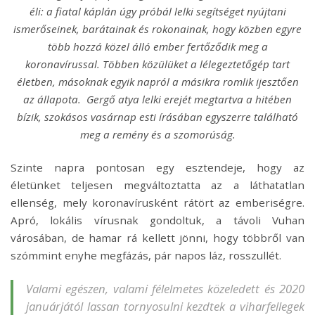
éli: a fiatal káplán úgy próbál lelki segítséget nyújtani
ismerőseinek, barátainak és rokonainak, hogy közben egyre
több hozzá közel álló ember fertőződik meg a
koronavírussal. Többen közülüket a lélegeztetőgép tart
életben, másoknak egyik napról a másikra romlik ijesztően
az állapota. Gergő atya lelki erejét megtartva a hitében
bízik, szokásos vasárnap esti írásában egyszerre található
meg a remény és a szomorúság.
Szinte napra pontosan egy esztendeje, hogy az
életünket teljesen megváltoztatta az a láthatatlan
ellenség, mely koronavírusként rátört az emberiségre.
Apró, lokális vírusnak gondoltuk, a távoli Vuhan
városában, de hamar rá kellett jönni, hogy többről van
szómmint enyhe megfázás, pár napos láz, rosszullét.
Valami egészen, valami félelmetes közeledett és 2020
januárjától lassan tornyosulni kezdtek a viharfellegek