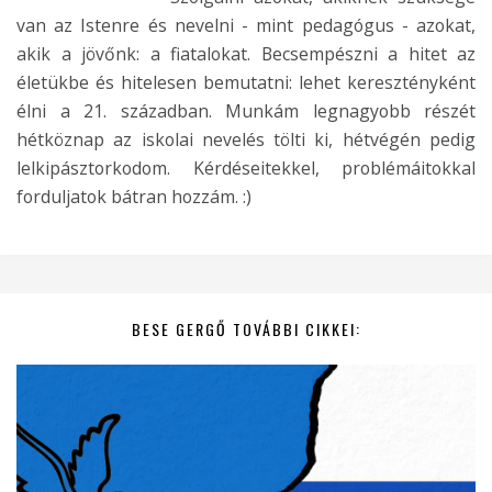
van az Istenre és nevelni - mint pedagógus - azokat,
akik a jövőnk: a fiatalokat. Becsempészni a hitet az
életükbe és hitelesen bemutatni: lehet keresztényként
élni a 21. században. Munkám legnagyobb részét
hétköznap az iskolai nevelés tölti ki, hétvégén pedig
lelkipásztorkodom. Kérdéseitekkel, problémáitokkal
forduljatok bátran hozzám. :)
BESE GERGŐ TOVÁBBI CIKKEI: