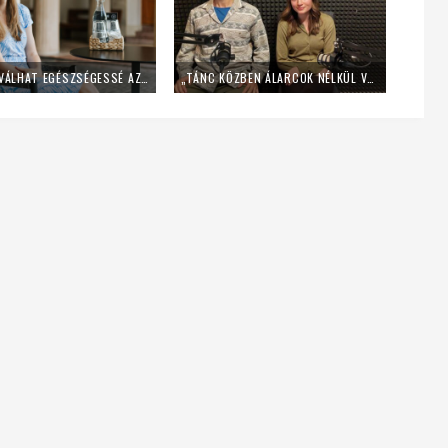
HOGYAN VÁLHAT EGÉSZSÉGESSÉ AZ ISTENKÉPÜNK? – SCHINDLER ZSÓFIA PSZICHOLÓGUS GONDOLATAI
„TÁNC KÖZBEN ÁLARCOK NÉLKÜL VAGY JELEN” – BESZÉLGETÉS KÉT HÍVŐ TÁNCMŰVÉSSZEL