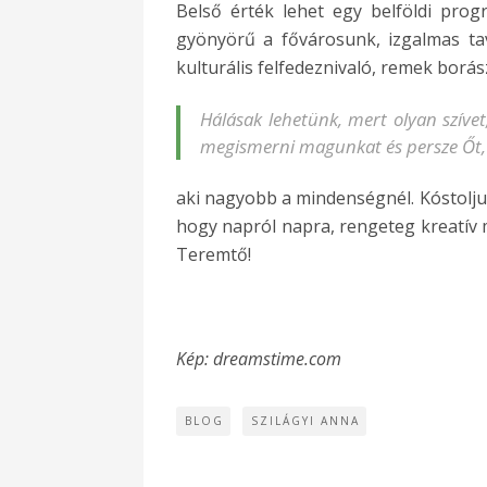
Belső érték lehet egy belföldi pro
gyönyörű a fővárosunk, izgalmas tav
kulturális felfedeznivaló, remek borá
Hálásak lehetünk, mert olyan szívet,
megismerni magunkat és persze Őt,
aki nagyobb a mindenségnél. Kóstolju
hogy napról napra, rengeteg kreatí
Teremtő!
Kép: dreamstime.com
BLOG
SZILÁGYI ANNA