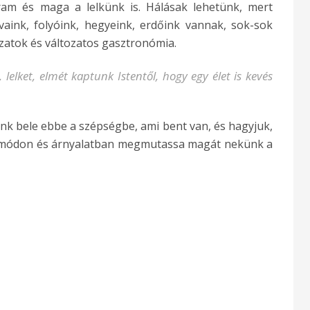
gram és maga a lelkünk is. Hálásak lehetünk, mert
aink, folyóink, hegyeink, erdőink vannak, sok-sok
szatok és változatos gasztronómia.
 lelket, elmét kaptunk Istentől, hogy egy élet is kevés
nk bele ebbe a szépségbe, ami bent van, és hagyjuk,
v módon és árnyalatban megmutassa magát nekünk a