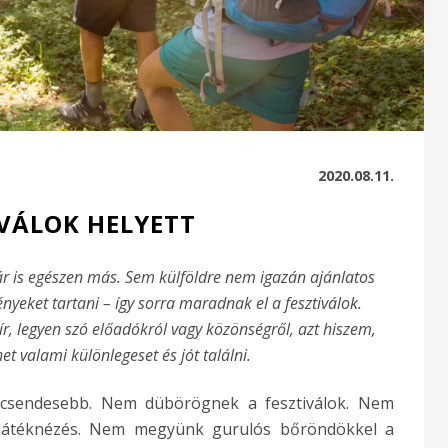
2020.08.11.
IVÁLOK HELYETT
ár is egészen más. Sem külföldre nem igazán ajánlatos
yeket tartani – így sorra maradnak el a fesztiválok.
r, legyen szó előadókról vagy közönségről, azt hiszem,
t valami különlegeset és jót találni.
 csendesebb. Nem dübörögnek a fesztiválok. Nem
játéknézés. Nem megyünk gurulós bőröndökkel a