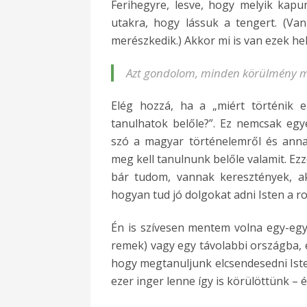
Ferihegyre, lesve, hogy melyik kap
utakra, hogy lássuk a tengert. (Va
merészkedik.) Akkor mi is van ezek hel
Azt gondolom, minden körülmény me
Elég hozzá, ha a „miért történik ez
tanulhatok belőle?”. Ez nemcsak egy
szó a magyar történelemről és annak
meg kell tanulnunk belőle valamit. Ez
bár tudom, vannak keresztények, ak
hogyan tud jó dolgokat adni Isten a ro
Én is szívesen mentem volna egy-egy
remek) vagy egy távolabbi országba, é
hogy megtanuljunk elcsendesedni Isten
ezer inger lenne így is körülöttünk – é