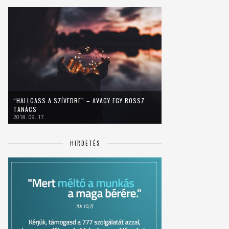
“HALLGASS A SZÍVEDRE” – AVAGY EGY ROSSZ
TANÁCS
2018. 09. 17.
HIRDETÉS