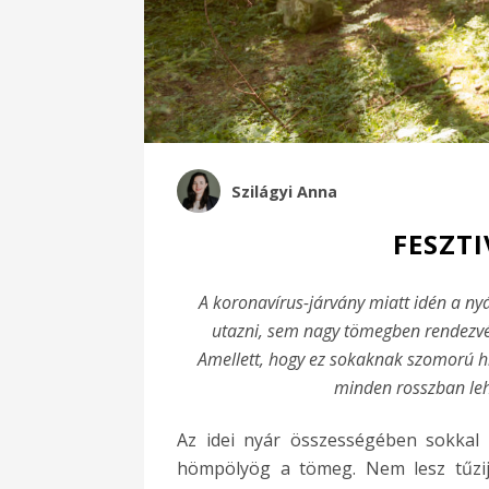
Szilágyi Anna
FESZT
A koronavírus-járvány miatt idén a ny
utazni, sem nagy tömegben rendezvén
Amellett, hogy ez sokaknak szomorú hí
minden rosszban lehe
Az idei nyár összességében sokkal
hömpölyög a tömeg. Nem lesz tűzi