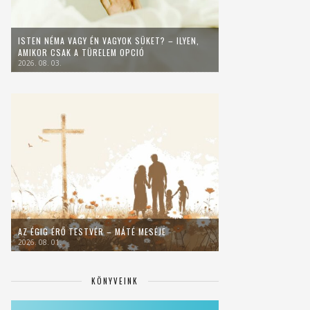
ISTEN NÉMA VAGY ÉN VAGYOK SÜKET? – ILYEN,
AMIKOR CSAK A TÜRELEM OPCIÓ
2026. 08. 03.
AZ ÉGIG ÉRŐ TESTVÉR – MÁTÉ MESÉJE
2026. 08. 01.
KÖNYVEINK