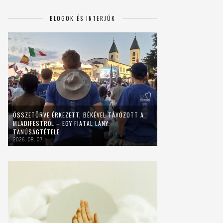
BLOGOK ÉS INTERJÚK
ÖSSZETÖRVE ÉRKEZETT, BÉKÉVEL TÁVOZOTT A
MLADIFESTRŐL – EGY FIATAL LÁNY
TANÚSÁGTÉTELE
2026. 08. 07.