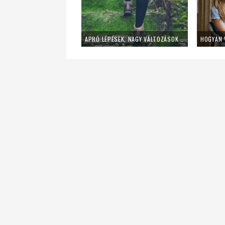
APRÓ LÉPÉSEK, NAGY VÁLTOZÁSOK – ÍGY VEDD KI A KAVICSOT A CIPŐDBŐL!