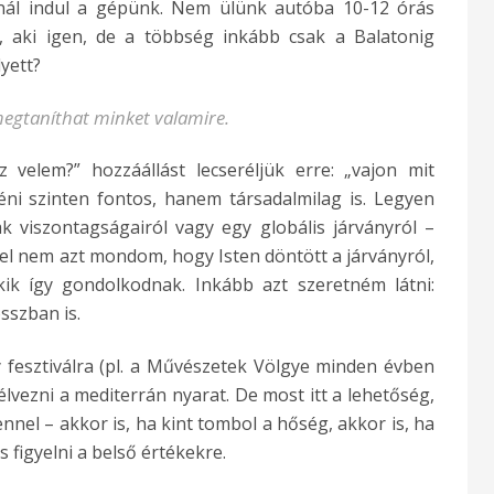
unál indul a gépünk. Nem ülünk autóba 10-12 órás
n, aki igen, de a többség inkább csak a Balatonig
yett?
gtaníthat minket valamire.
 velem?” hozzáállást lecseréljük erre: „vajon mit
éni szinten fontos, hanem társadalmilag is. Legyen
 viszontagságairól vagy egy globális járványról –
zel nem azt mondom, hogy Isten döntött a járványról,
ik így gondolkodnak. Inkább azt szeretném látni:
sszban is.
 fesztiválra (pl. a Művészetek Völgye minden évben
lvezni a mediterrán nyarat. De most itt a lehetőség,
nel – akkor is, ha kint tombol a hőség, akkor is, ha
s figyelni a belső értékekre.