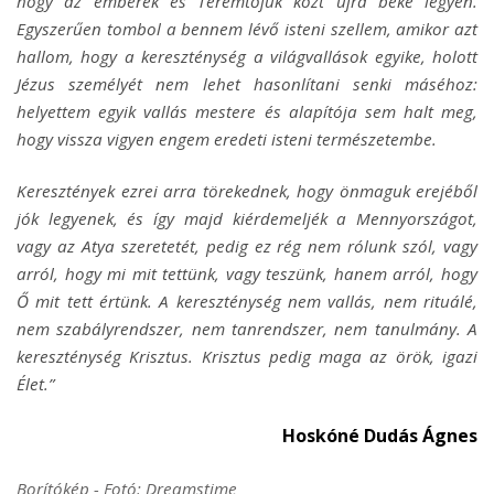
hogy az emberek és Teremtőjük közt újra béke legyen.
Egyszerűen tombol a bennem lévő isteni szellem, amikor azt
hallom, hogy a kereszténység a világvallások egyike, holott
Jézus személyét nem lehet hasonlítani senki máséhoz:
helyettem egyik vallás mestere és alapítója sem halt meg,
hogy vissza vigyen engem eredeti isteni természetembe.
Keresztények ezrei arra törekednek, hogy önmaguk erejéből
jók legyenek, és így majd kiérdemeljék a Mennyországot,
vagy az Atya szeretetét, pedig ez rég nem rólunk szól, vagy
arról, hogy mi mit tettünk, vagy teszünk, hanem arról, hogy
Ő mit tett értünk. A kereszténység nem vallás, nem rituálé,
nem szabályrendszer, nem tanrendszer, nem tanulmány. A
kereszténység Krisztus. Krisztus pedig maga az örök, igazi
Élet.”
Hoskóné Dudás Ágnes
Borítókép - Fotó: Dreamstime