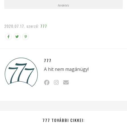
hirdetés
2020.07.17.
szerző:
777
777
A hit nem magánügy!
777 TOVÁBBI CIKKEI: