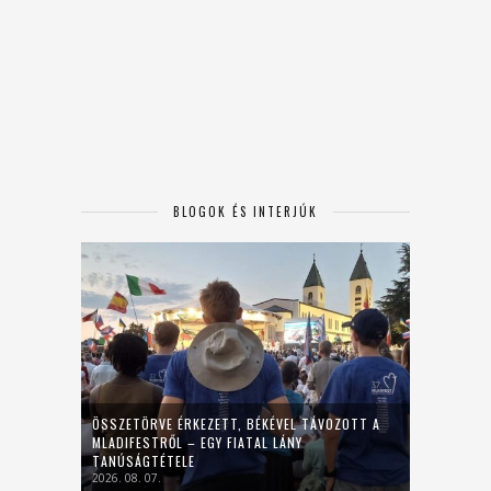
BLOGOK ÉS INTERJÚK
ÖSSZETÖRVE ÉRKEZETT, BÉKÉVEL TÁVOZOTT A
MLADIFESTRŐL – EGY FIATAL LÁNY
TANÚSÁGTÉTELE
2026. 08. 07.