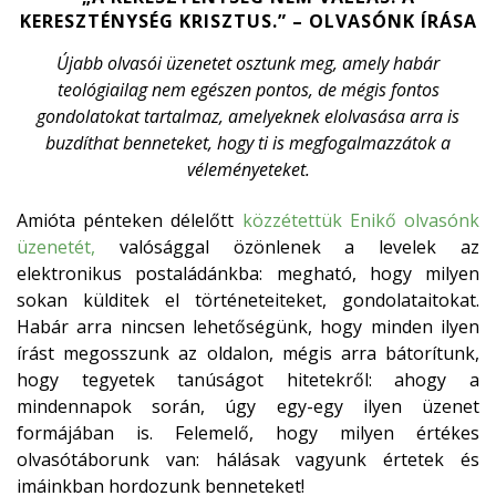
KERESZTÉNYSÉG KRISZTUS.” – OLVASÓNK ÍRÁSA
Újabb olvasói üzenetet osztunk meg, amely habár
teológiailag nem egészen pontos, de mégis fontos
gondolatokat tartalmaz, amelyeknek elolvasása arra is
buzdíthat benneteket, hogy ti is megfogalmazzátok a
véleményeteket.
Amióta pénteken délelőtt
közzétettük Enikő olvasónk
üzenetét,
valósággal özönlenek a levelek az
elektronikus postaládánkba: megható, hogy milyen
sokan külditek el történeteiteket, gondolataitokat.
Habár arra nincsen lehetőségünk, hogy minden ilyen
írást megosszunk az oldalon, mégis arra bátorítunk,
hogy tegyetek tanúságot hitetekről: ahogy a
mindennapok során, úgy egy-egy ilyen üzenet
formájában is. Felemelő, hogy milyen értékes
olvasótáborunk van: hálásak vagyunk értetek és
imáinkban hordozunk benneteket!