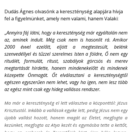
Dudás Ágnes olvasónk a kereszténység alapjára hívja
fel a figyelmünket, amely nem valami, hanem Valaki:
„
Annyira fáj látni, hogy a kereszténység már egyáltalán nem
az, aminek indult. Még csak nem is hasonlít rá. Amikor
2000 évvel ezelőtt, eljött a megtestesült, belénk
szenvedéllyel és tűzzel szerelmes Isten a földre, Ő nem egy
rituálét, formulát, rítust, szabályok görcsös és merev
megtartását hirdette, hanem mindenekelőtt és mindenek
közepette Önmagát. Őt elválasztani a kereszténységtől
egészen egyszerűen nem lehet, vagy ha igen, nem lesz több
az egész mint csak egy hideg vallásos rendszer.
Ma már a kereszténység el lett választva a központtól: Jézus
Krisztustól. Inkább a vallások egyike lett, pedig Jézus nem egy
újabb vallást hozott, hanem magát az Életet, megfogta a
kezünket, megfogta az Atya kezét és egymásba tette a kettőt,