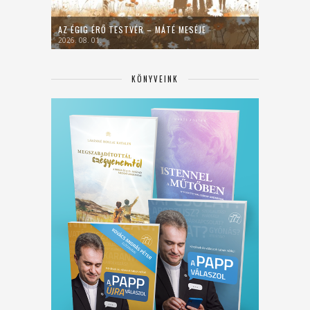
AZ ÉGIG ÉRŐ TESTVÉR – MÁTÉ MESÉJE
2026. 08. 01.
KÖNYVEINK