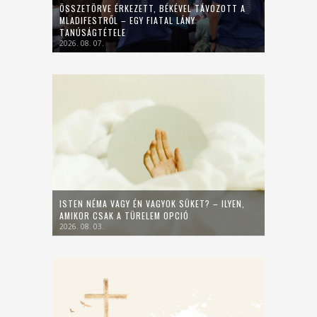
ÖSSZETÖRVE ÉRKEZETT, BÉKÉVEL TÁVOZOTT A
MLADIFESTRŐL – EGY FIATAL LÁNY
TANÚSÁGTÉTELE
2026. 08. 07.
ISTEN NÉMA VAGY ÉN VAGYOK SÜKET? – ILYEN,
AMIKOR CSAK A TÜRELEM OPCIÓ
2026. 08. 03.