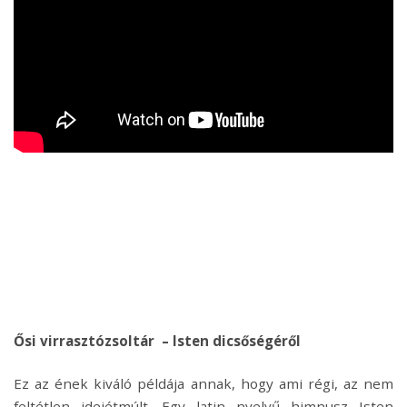
Ősi virrasztózsoltár
– Isten dicsőségéről
Ez az ének kiváló példája annak, hogy ami régi, az nem
feltétlen idejétmúlt. Egy latin nyelvű himnusz Isten