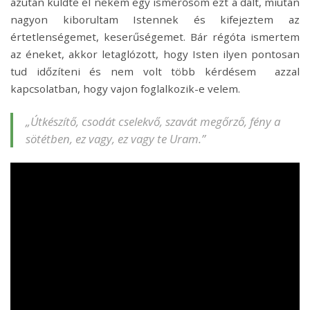
azután küldte el nekem egy ismerősöm ezt a dalt, miután
nagyon kiborultam Istennek és kifejeztem az
értetlenségemet, keserűségemet. Bár régóta ismertem
az éneket, akkor letaglózott, hogy Isten ilyen pontosan
tud időzíteni és nem volt több kérdésem azzal
kapcsolatban, hogy vajon foglalkozik-e velem.
„Útkészítő, csodát cselekvő, szavát megőrző, fény a
sötétben, ez vagy, ez vagy te Uram.”