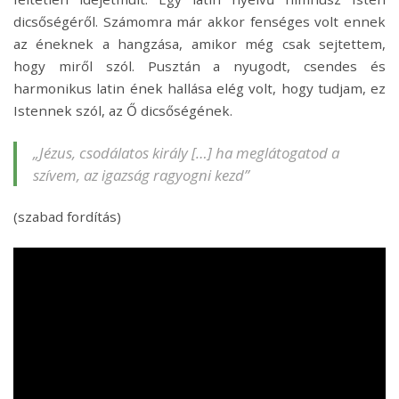
dicsőségéről. Számomra már akkor fenséges volt ennek
az éneknek a hangzása, amikor még csak sejtettem,
hogy miről szól. Pusztán a nyugodt, csendes és
harmonikus latin ének hallása elég volt, hogy tudjam, ez
Istennek szól, az Ő dicsőségének.
„Jézus, csodálatos király […] ha meglátogatod a
szívem, az igazság ragyogni kezd”
(szabad fordítás)