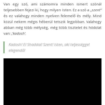
Van egy szó, ami számomra minden ismert szónál
teljesebben fejezi ki, hogy milyen Isten. Ez a szó a ,,
szent”
és ez valahogy minden nyelven felemelő és mély. Mind
közül nekem mégis héberül tetszik legjobban. Valahogy
abban még több mélység, még több tisztelet és hódolat
van: ,’
kadosh’
.
Kadosh! El Shaddai! Szent! Isten, aki teljességgel
elegendő!