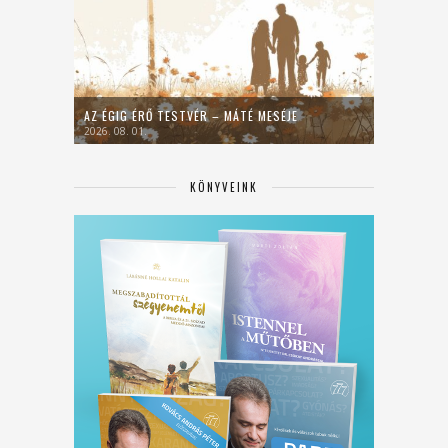
AZ ÉGIG ÉRŐ TESTVÉR – MÁTÉ MESÉJE
2026. 08. 01.
KÖNYVEINK