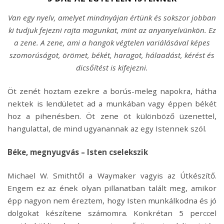
Van egy nyelv, amelyet mindnyájan értünk és sokszor jobban
ki tudjuk fejezni rajta magunkat, mint az anyanyelvünkön. Ez
a zene. A zene, ami
a hangok végtelen variálásával képes
szomorúságot, örömet, békét, haragot, hálaadást, kérést és
dicsőítést is kifejezni.
Öt zenét hoztam ezekre a borús-meleg napokra, hátha
nektek is lendületet ad a munkában vagy éppen békét
hoz a pihenésben. Öt zene öt különböző üzenettel,
hangulattal, de mind ugyanannak az egy Istennek szól.
Béke, megnyugvás – Isten cselekszik
Michael W. Smithtől a Waymaker vagyis az Útkészítő.
Engem ez az ének olyan pillanatban talált meg, amikor
épp nagyon nem éreztem, hogy Isten munkálkodna és jó
dolgokat készítene számomra. Konkrétan 5 perccel