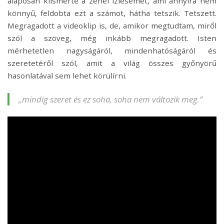
alaposan kiismerte a zenei ízlésemet, ami annyira nem
könnyű, feldobta ezt a számot, hátha tetszik. Tetszett.
Megragadott a videoklip is, de, amikor megtudtam, miről
szól a szöveg, még inkább megragadott. Isten
mérhetetlen nagyságáról, mindenhatóságáról és
szeretetéről szól, amit a világ összes győnyörű
hasonlatával sem lehet körülírni.
„mindig szeret és ez soha, soha nem változik meg.”