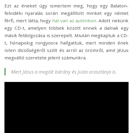
Ezt az éneket úgy ismertem meg, hogy egy Balaton-
felvidéki nyaralás során megállított minket egy német
férfi, mert látta, hogy
hal van az autónkon
. Adott nekünk
egy CD-t, amelyen többek között ennek a dalnak egy
másik feldolgozása is szerepelt. Miután megkaptuk a CD-
t, hónapokig rongyosra hallgattuk, mert minden ének
Isten dicsőségéről szólt és arról az örömről, amit
Jézus
megváltó szeretete jelent számunkra.
Mert Jézus a megölt bárány és Júda oroszlánja is.