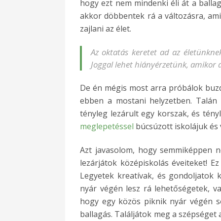
hogy ezt nem mindenki éli át a ballag
akkor döbbentek rá a változásra, am
zajlani az élet.
Az oktatás keretet ad az életünkne
Joggal lehet hiányérzetünk, amikor a
De én mégis most arra próbálok buzdí
ebben a mostani helyzetben. Talán 
tényleg lezárult egy korszak, és tény
meglepetéssel
búcsúzott iskolájuk és
Azt javasolom, hogy semmiképpen ne
lezárjátok középiskolás éveiteket! Ez
Legyetek kreatívak, és gondoljatok 
nyár végén lesz rá lehetőségetek, va
hogy egy közös piknik nyár végén so
ballagás. Találjátok meg a szépséget a