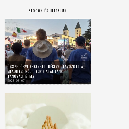
BLOGOK ÉS INTERJÚK
ÖSSZETÖRVE ÉRKEZETT, BÉKÉVEL TÁVOZOTT A
MLADIFESTRŐL – EGY FIATAL LÁNY
TANÚSÁGTÉTELE
2026. 08. 07.