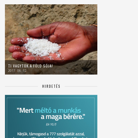
TI VAGYTOK A FÖLD SÓJA!
2017. 06. 12.
HIRDETÉS