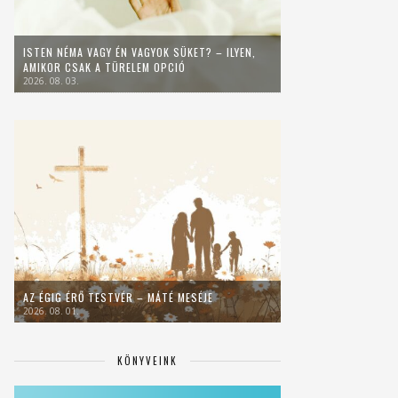
ISTEN NÉMA VAGY ÉN VAGYOK SÜKET? – ILYEN,
AMIKOR CSAK A TÜRELEM OPCIÓ
2026. 08. 03.
AZ ÉGIG ÉRŐ TESTVÉR – MÁTÉ MESÉJE
2026. 08. 01.
KÖNYVEINK