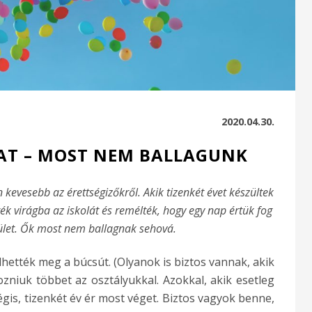
2020.04.30.
T – MOST NEM BALLAGUNK
n kevesebb az érettségizőkről. Akik tizenkét évet készültek
ék virágba az iskolát és remélték, hogy egy nap értük fog
ület. Ők most nem ballagnak sehová.
hették meg a búcsút. (Olyanok is biztos vannak, akik
zniuk többet az osztályukkal. Azokkal, akik esetleg
gis, tizenkét év ér most véget. Biztos vagyok benne,