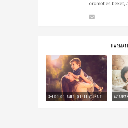
örömöt és békét, a
HARMATI
3+1 DOLOG, AMIT JÓ LETT VOLNA TUDNOM, MIELŐTT ANYA LESZEK