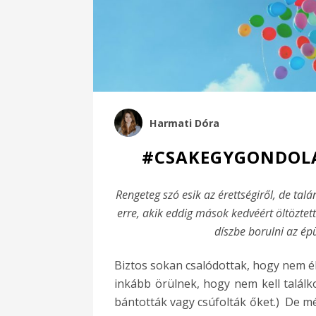
Harmati Dóra
#CSAKEGYGONDOLA
Rengeteg szó esik az érettségiről, de talá
erre, akik eddig mások kedvéért öltöztett
díszbe borulni az ép
Biztos sokan csalódottak, hogy nem él
inkább örülnek, hogy nem kell találko
bántották vagy csúfolták őket.) De mé