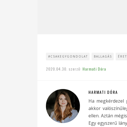
#CSAKEGYGONDOLAT
BALLAGÁS
ÉRET
2020.04.30.
szerző:
Harmati Dóra
HARMATI DÓRA
Ha megkérdezel p
akkor valószínűle
ellen. Aztán mégis
Egy egyszerű lány