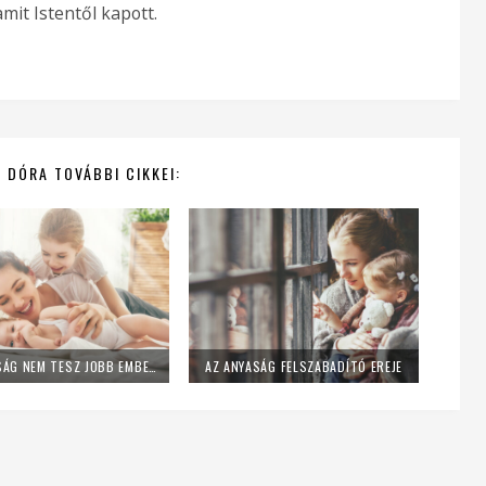
mit Istentől kapott.
 DÓRA TOVÁBBI CIKKEI:
AZ ANYASÁG NEM TESZ JOBB EMBERRÉ
AZ ANYASÁG FELSZABADÍTÓ EREJE