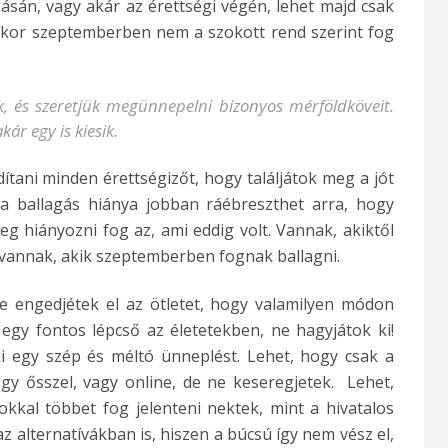
ásán, vagy akár az érettségi végén, lehet majd csak
ikor szeptemberben nem a szokott rend szerint fog
k, és szeretjük megünnepelni bizonyos mérföldköveit.
kár egy is kiesik.
tani minden érettségizőt, hogy találjátok meg a jót
a ballagás hiánya jobban ráébreszthet arra, hogy
leg hiányozni fog az, ami eddig volt. Vannak, akiktől
 vannak, akik szeptemberben fognak ballagni.
 engedjétek el az ötletet, hogy valamilyen módon
 egy fontos lépcső az életetekben, ne hagyjátok ki!
ki egy szép és méltó ünneplést. Lehet, hogy csak a
gy ősszel, vagy online, de ne keseregjetek. Lehet,
kkal többet fog jelenteni nektek, mint a hivatalos
z alternatívákban is, hiszen a búcsú így nem vész el,