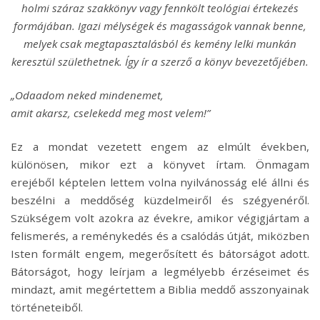
holmi száraz szakkönyv vagy fennkölt teológiai értekezés
formájában. Igazi mélységek és magasságok vannak benne,
melyek csak megtapasztalásból és kemény lelki munkán
keresztül születhetnek. Így ír a szerző a könyv bevezetőjében.
„Odaadom neked mindenemet,
amit akarsz, cselekedd meg most velem!”
Ez a mondat vezetett engem az elmúlt években,
különösen, mikor ezt a könyvet írtam. Önmagam
erejéből képtelen lettem volna nyilvánosság elé állni és
beszélni a meddőség küzdelmeiről és szégyenéről.
Szükségem volt azokra az évekre, amikor végigjártam a
felismerés, a reménykedés és a csalódás útját, miközben
Isten formált engem, megerősített és bátorságot adott.
Bátorságot, hogy leírjam a legmélyebb érzéseimet és
mindazt, amit megértettem a Biblia meddő asszonyainak
történeteiből.