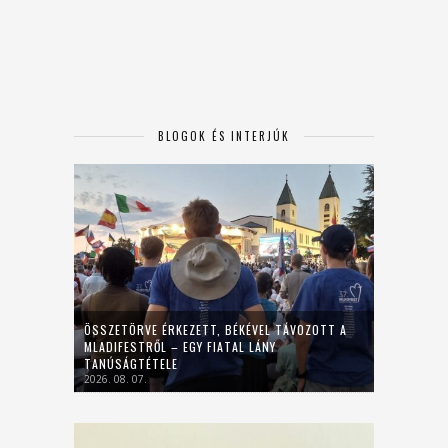
BLOGOK ÉS INTERJÚK
ÖSSZETÖRVE ÉRKEZETT, BÉKÉVEL TÁVOZOTT A
MLADIFESTRŐL – EGY FIATAL LÁNY
TANÚSÁGTÉTELE
2026. 08. 07.