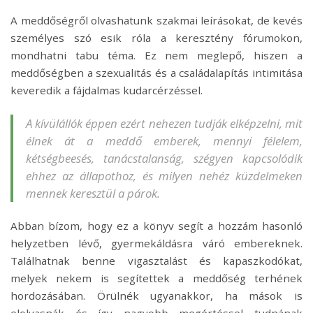
A meddőségről olvashatunk szakmai leírásokat, de kevés
személyes szó esik róla a keresztény fórumokon,
mondhatni tabu téma. Ez nem meglepő, hiszen a
meddőségben a szexualitás és a családalapítás intimitása
keveredik a fájdalmas kudarcérzéssel.
A kívülállók éppen ezért nehezen tudják elképzelni, mit
élnek át a meddő emberek, mennyi félelem,
kétségbeesés, tanácstalanság, szégyen kapcsolódik
ehhez az állapothoz, és milyen nehéz küzdelmeken
mennek keresztül a párok.
Abban bízom, hogy ez a könyv segít a hozzám hasonló
helyzetben lévő, gyermekáldásra váró embereknek.
Találhatnak benne vigasztalást és kapaszkodókat,
melyek nekem is segítettek a meddőség terhének
hordozásában. Örülnék ugyanakkor, ha mások is