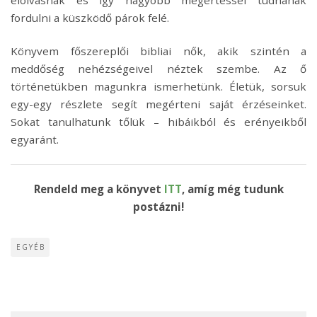
elolvasnák és így nagyobb megértéssel tudnának
fordulni a küszködő párok felé.
Könyvem főszereplői bibliai nők, akik szintén a
meddőség nehézségeivel néztek szembe. Az ő
történetükben magunkra ismerhetünk. Életük, sorsuk
egy-egy részlete segít megérteni saját érzéseinket.
Sokat tanulhatunk tőlük – hibáikból és erényeikből
egyaránt.
Rendeld meg a könyvet
ITT
, amíg még tudunk
postázni!
EGYÉB