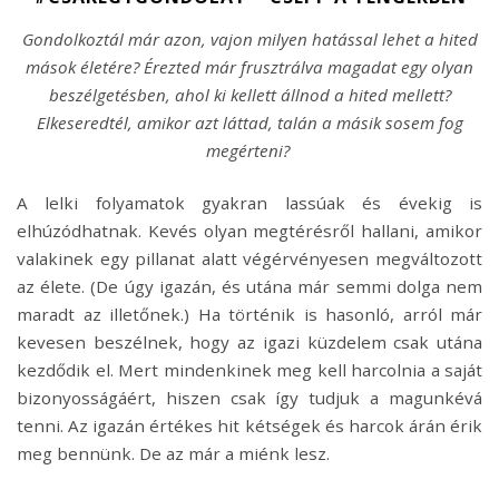
Gondolkoztál már azon, vajon milyen hatással lehet a hited
mások életére? Érezted már frusztrálva magadat egy olyan
beszélgetésben, ahol ki kellett állnod a hited mellett?
Elkeseredtél, amikor azt láttad, talán a másik sosem fog
megérteni?
A lelki folyamatok gyakran lassúak és évekig is
elhúzódhatnak. Kevés olyan megtérésről hallani, amikor
valakinek egy pillanat alatt végérvényesen megváltozott
az élete. (De úgy igazán, és utána már semmi dolga nem
maradt az illetőnek.) Ha történik is hasonló, arról már
kevesen beszélnek, hogy az igazi küzdelem csak utána
kezdődik el. Mert mindenkinek meg kell harcolnia a saját
bizonyosságáért, hiszen csak így tudjuk a magunkévá
tenni. Az igazán értékes hit kétségek és harcok árán érik
meg bennünk. De az már a miénk lesz.