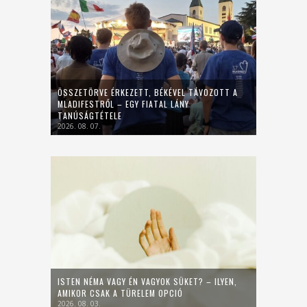
ÖSSZETÖRVE ÉRKEZETT, BÉKÉVEL TÁVOZOTT A
MLADIFESTRŐL – EGY FIATAL LÁNY
TANÚSÁGTÉTELE
2026. 08. 07.
ISTEN NÉMA VAGY ÉN VAGYOK SÜKET? – ILYEN,
AMIKOR CSAK A TÜRELEM OPCIÓ
2026. 08. 03.