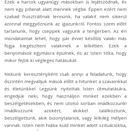
Ezek a harcok ugyanúgy másokban is lejátszódnak, és
nem egy pillanat alatt mennek végbe. Éppen ezért nem
szabad frusztráltnak lennünk, ha valakit nem sikerül
azonnal meggyőznünk az igazunkról. Fontos szem előtt
tartanunk, hogy cseppek vagyunk a tengerben. Az én
mondataimat lehet, hogy pár évvel később valaki más
fogja kiegészíteni valakinek a lelkében. Ezek a
benyomások egymásra épülnek, és az Isten titka, hogy
mikor fejtik ki végleges hatásukat.
Nekünk keresztényként csak annyi a feladatunk, hogy
őszintén megvalljuk mások előtt a hitünket a szavainkkal
és életünkkel. Legyünk nyitottak Isten útmutatására,
engedjük neki, hogy használjon minket ezekben a
beszélgetésekben, és nem utolsó sorban imádkozzunk!
Imádkozzunk azokért, akikkel találkoztunk,
beszélgettünk, akik bizonytalanok, vagy lelkileg mélyen
vannak. Isten nem hiába küld minket adott szituációkba,