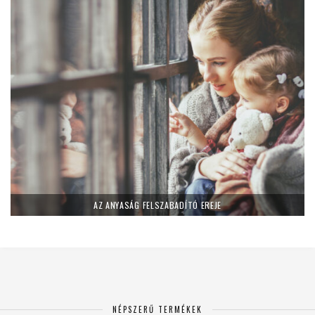
AZ ANYASÁG FELSZABADÍTÓ EREJE
NÉPSZERŰ TERMÉKEK