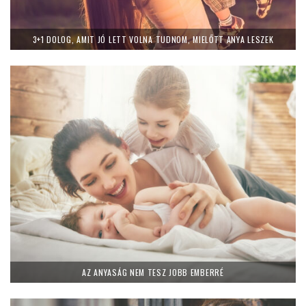
3+1 DOLOG, AMIT JÓ LETT VOLNA TUDNOM, MIELŐTT ANYA LESZEK
AZ ANYASÁG NEM TESZ JOBB EMBERRÉ