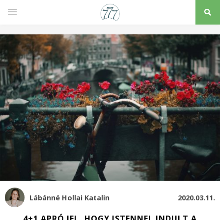
Lábánné Hollai Katalin
2020.03.11.
4+1 APRÓ JEL, HOGY ISTENNEL INDULT A