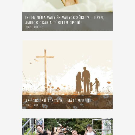
ISTEN NÉMA VAGY ÉN VAGYOK SÜKET? – ILYEN,
AMIKOR CSAK A TÜRELEM OPCIÓ
2026. 08. 03.
AZ ÉGIG ÉRŐ TESTVÉR – MÁTÉ MESÉJE
2026. 08. 01.