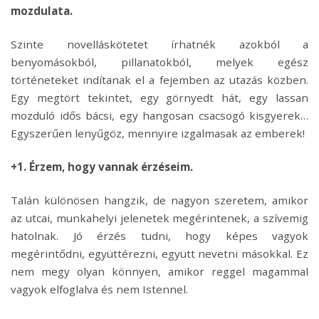
mozdulata.
Szinte novelláskötetet írhatnék azokból a
benyomásokból, pillanatokból, melyek egész
történeteket indítanak el a fejemben az utazás közben.
Egy megtört tekintet, egy görnyedt hát, egy lassan
mozduló idős bácsi, egy hangosan csacsogó kisgyerek…
Egyszerűen lenyűgöz, mennyire izgalmasak az emberek!
+1. Érzem, hogy vannak érzéseim.
Talán különösen hangzik, de nagyon szeretem, amikor
az utcai, munkahelyi jelenetek megérintenek, a szívemig
hatolnak. Jó érzés tudni, hogy képes vagyok
megérintődni, együttérezni, együtt nevetni másokkal. Ez
nem megy olyan könnyen, amikor reggel magammal
vagyok elfoglalva és nem Istennel.