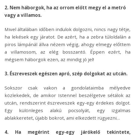
2. Nem háborgok, ha az orrom előtt megy el a metró
vagy a villamos.
Mivel általában időben indulok dolgozni, nincs nagy tétje,
ha lekések egy járatot. De azért, ha a zebra túloldalán a
piros lámpánál állva nézem végig, ahogy elmegy előttem
a villamosom, az elég bosszantó. Éppen ezért, ha
mégsem háborgok ezen, az mindig jó jel!
3. Észreveszek egészen apró, szép dolgokat az utcán.
Sokszor csak vakon a gondolataimba mélyedve
közlekedek, de amikor Istennel beszélgetve sétálok az
utcán, rendszerint észreveszek egy-egy érdekes dolgot.
Egy különleges alakú pocsolyát, egy izgalmas
ablakkeretet, újabb bokrot, ami elkezdett rügyezni…
4. Ha megérint egy-egy járókelő tekintete,