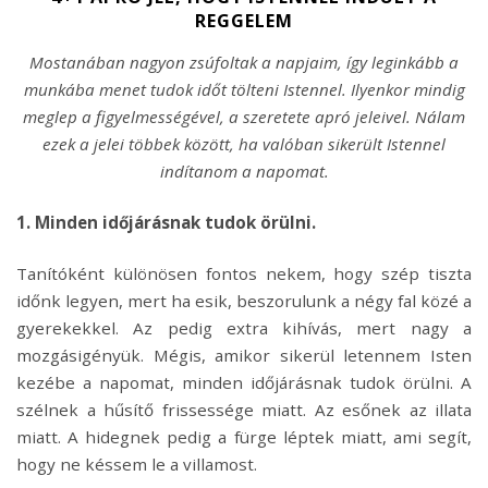
REGGELEM
Mostanában nagyon zsúfoltak a napjaim, így leginkább a
munkába menet tudok időt tölteni Istennel. Ilyenkor mindig
meglep a figyelmességével, a szeretete apró jeleivel. Nálam
ezek a jelei többek között, ha valóban sikerült Istennel
indítanom a napomat.
1. Minden időjárásnak tudok örülni.
Tanítóként különösen fontos nekem, hogy szép tiszta
időnk legyen, mert ha esik, beszorulunk a négy fal közé a
gyerekekkel. Az pedig extra kihívás, mert nagy a
mozgásigényük. Mégis, amikor sikerül letennem Isten
kezébe a napomat, minden időjárásnak tudok örülni. A
szélnek a hűsítő frissessége miatt. Az esőnek az illata
miatt. A hidegnek pedig a fürge léptek miatt, ami segít,
hogy ne késsem le a villamost.