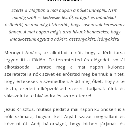
Szerte a világban a mai napon a nőket ünneplik. Nem
mindig szólt ez kedveskedésről, virágok és ajándékok
özönéről, de ami még biztosabb, hogy sosem volt keresztény
ünnep. A mai napon mégis arra hívunk benneteket, hogy
imádkozzunk együtt a nőkért, asszonyokért, leányokért!
Mennyei Atyánk, te alkottad a nőt, hogy a férfi társa
legyen itt a földön. Te teremtetted és elégedett voltál
alkotásoddal. Érintsd meg a mai napon különös
szeretettel a nők szívét és erősítsd meg bennük a hitet,
hogy értékesek a szemedben. Áldd meg őket, hogy a te
tiszta, eredeti elképzelésed szerint tudjanak élni, és
válaszolni a te hívásodra és szeretetedre!
Jézus Krisztus, mutass példát a mai napon különösen is a
nők számára, hogyan kell Atyád szavát meghallani és
követni őt. Addj bátorságot, hogy hitben járjanak és