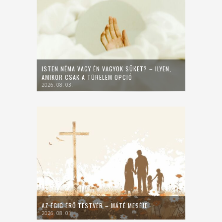
ISTEN NÉMA VAGY ÉN VAGYOK SÜKET? – ILYEN,
AMIKOR CSAK A TÜRELEM OPCIÓ
2026. 08. 03.
AZ ÉGIG ÉRŐ TESTVÉR – MÁTÉ MESÉJE
2026. 08. 01.