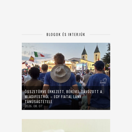
BLOGOK ÉS INTERJÚK
ÖSSZETÖRVE ÉRKEZETT, BÉKÉVEL TÁVOZOTT A
MLADIFESTRŐL – EGY FIATAL LÁNY
TANÚSÁGTÉTELE
2026. 08. 07.