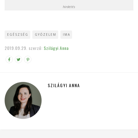
hirdetés
EGÉSZSÉG
GYŐZELEM
IMA
2019.09.29.
szerző:
Szilágyi Anna
SZILÁGYI ANNA