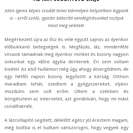
Isten igenis képes csodát tenni bármilyen helyzetben legyünk
is – erről szóló, igazán bátorító vendégírásunkat osztjuk
most meg veletek!
Megérkezett újra az ősz és vele együtt sajnos az ilyenkor
előbukkanó betegségek is. Megfázás, láz, mindenféle
vírusok támadnak meg ilyenkor minket és bizony nagyon
sokunkat egy időre ágyba döntenek. Én sem voltam
kivétel. Az első hullámon még úgy ahogy átvergődtem, de
egy hétfői napon bizony legyőzött a kórság. Otthon
maradtam tehát, szedtem a gyógyszereket, olykor
mozdulni sem volt erőm. Ültem a székben és
böngésztem az internetet, azt gondolván, hogy mi mást
csinálhatnék.
A lázcsillapító segített, délelőtt egész jól éreztem magam,
még boltba is el tudtam vánszorogni, hogy vegyek egy