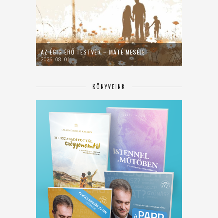
AZ ÉGIG ÉRŐ TESTVÉR – MÁTÉ MESÉJE
2026. 08. 01.
KÖNYVEINK