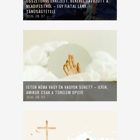
ÖSSZETÖRVE ÉRKEZETT, BÉKÉVEL TÁVOZOTT A
MLADIFESTRŐL – EGY FIATAL LÁNY
TANÚSÁGTÉTELE
2026. 08. 07.
ISTEN NÉMA VAGY ÉN VAGYOK SÜKET? – ILYEN,
AMIKOR CSAK A TÜRELEM OPCIÓ
2026. 08. 03.