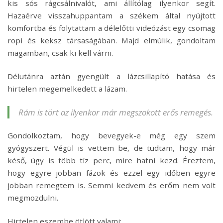
kis sós rágcsálnivalót, ami állítólag ilyenkor segít.
Hazaérve visszahuppantam a székem által nyújtott
komfortba és folytattam a délelőtti videózást egy csomag
ropi és keksz társaságában. Majd elmúlik, gondoltam
magamban, csak ki kell várni.
Délutánra aztán gyengült a lázcsillapító hatása és
hirtelen megemelkedett a lázam.
Rám is tört az ilyenkor már megszokott erős remegés.
Gondolkoztam, hogy bevegyek-e még egy szem
gyógyszert. Végül is vettem be, de tudtam, hogy már
késő, úgy is több tíz perc, mire hatni kezd. Éreztem,
hogy egyre jobban fázok és ezzel egy időben egyre
jobban remegtem is. Semmi kedvem és erőm nem volt
megmozdulni.
Hirtelen eszembe ötlött valami: