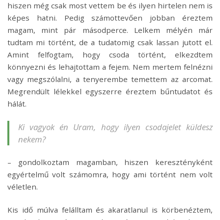
hiszen még csak most vettem be és ilyen hirtelen nem is
képes hatni. Pedig számottevően jobban éreztem
magam, mint pár másodperce. Lelkem mélyén már
tudtam mi történt, de a tudatomig csak lassan jutott el.
Amint felfogtam, hogy csoda történt, elkezdtem
könnyezni és lehajtottam a fejem. Nem mertem felnézni
vagy megszólalni, a tenyerembe temettem az arcomat.
Megrendült lélekkel egyszerre éreztem bűntudatot és
hálát.
Ki vagyok én Uram, hogy ilyen csodajelet küldesz
nekem?
– gondolkoztam magamban, hiszen keresztényként
egyértelmű volt számomra, hogy ami történt nem volt
véletlen.
Kis idő múlva felálltam és akaratlanul is körbenéztem,