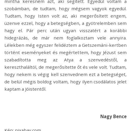
mintha keresném azt, aki segített. Egyedül voltam a
szobámban, de tudtam, hogy mégsem vagyok egyedül.
Tudtam, hogy Isten volt az, aki megerősített engem,
üzenve ezzel, hogy a betegségben, a gyötrelemben sem
hagy el. Pár perc után ugyan visszatért a korábbi
hidegrázás, de már nem foglalkoztam vele annyira.
Lélekben még egyszer felidéztem a Getszemáni-kertben
történt eseményeket és megértettem, hogy Jézust sem
szabadította meg az Atya a szenvedéstől, a
kereszthaláltól, de megerősítette őt és vele volt. Tudtam,
hogy nekem is végig kell szenvednem ezt a betegséget,
de belül mégis boldog voltam, hogy ilyen csodálatos jelet
kaptam a Jóistentől.
Nagy Bence
Kép: pixabay.com