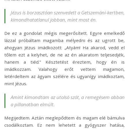
Jézus is borzasztóan szenvedett a Getszemáni-kertben,
kimondhatatlanul jobban, mint most én.
De ez a gondolat mégis megerősített. Egyre emelkedő
lázzal próbáltam magamba mélyedni és az ugrott be,
ahogyan Jézus imádkozott: „Atyám! Ha akarod, vedd el
tőlem ezt a kelyhet, de ne az én akaratom teljesedjék,
hanem a tiéd.” Késztetést éreztem, hogy én is
imádkozzam. Valahogy erőt vettem magamon,
letérdeltem az ágyam szélére és ugyanígy imádkoztam,
mint Jézus.
Amint kimondtam az utolsó szót, a remegésem abban
a pillanatban elmúlt.
Megijedtem. Aztán meglepődtem és magam elé bámulva
csodálkoztam. Ez nem lehetett a gyógyszer hatása,