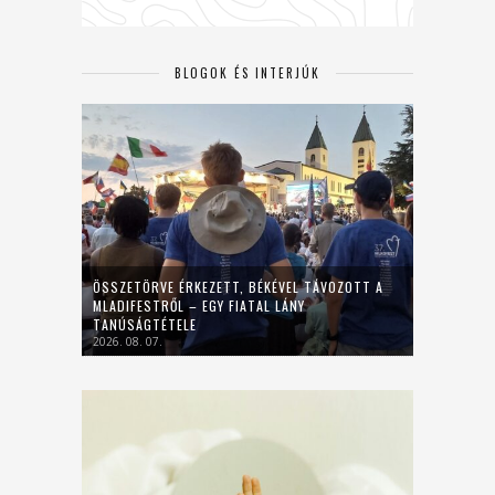
BLOGOK ÉS INTERJÚK
ÖSSZETÖRVE ÉRKEZETT, BÉKÉVEL TÁVOZOTT A
MLADIFESTRŐL – EGY FIATAL LÁNY
TANÚSÁGTÉTELE
2026. 08. 07.