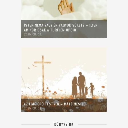
ISTEN NÉMA VAGY ÉN VAGYOK SÜKET? – ILYEN,
AMIKOR CSAK A TÜRELEM OPCIÓ
2026. 08. 03.
AZ ÉGIG ÉRŐ TESTVÉR – MÁTÉ MESÉJE
2026. 08. 01.
KÖNYVEINK