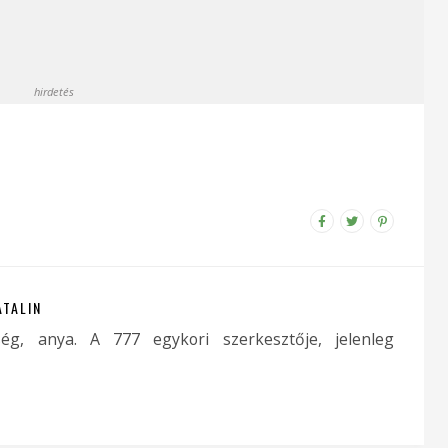
hirdetés
ATALIN
ség, anya. A 777 egykori szerkesztője, jelenleg