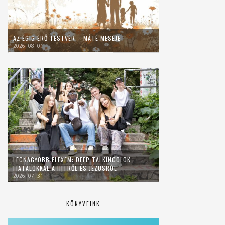
AZ ÉGIG ÉRŐ TESTVÉR – MÁTÉ MESÉJE
2026. 08. 01.
LEGNAGYOBB FLEXEM: DEEP TALKINGOLOK
FIATALOKKAL A HITRŐL ÉS JÉZUSRÓL
2026. 07. 31.
KÖNYVEINK