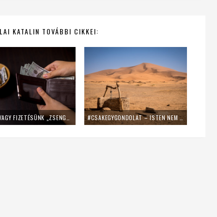
AI KATALIN TOVÁBBI CIKKEI:
TIZED, AVAGY FIZETÉSÜNK „ZSENGÉJE”
#CSAKEGYGONDOLAT – ISTEN NEM SZÁMONKÉRÉSSEL ÉRKEZIK AZ ÉLETÜNKBE