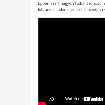
Éppen ezért nagyon tudok azonosulni
Istennel minden más, ezért mindent ne