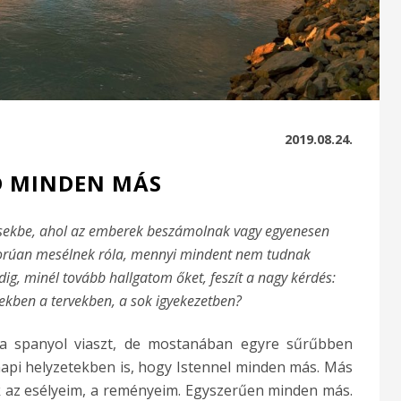
2019.08.24.
D MINDEN MÁS
sekbe, ahol az emberek beszámolnak vagy egyenesen
orúan mesélnek róla, mennyi mindent nem tudnak
ig, minél tovább hallgatom őket, feszít a nagy kérdés:
zekben a tervekben, a sok igyekezetben?
a spanyol viaszt, de mostanában egyre sűrűbben
pi helyzetekben is, hogy Istennel minden más. Más
k az esélyeim, a reményeim. Egyszerűen minden más.