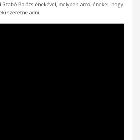
 Szabó Balázs énekével, melyben arról énekel, hogy
ki szeretne adni.