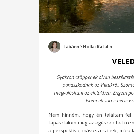
Lábánné Hollai Katalin
VELE
Gyakran csöppenek olyan beszélgeté
panaszkodnak az életükről. Szom
megvalósítani az életükben. Engem ped
Istennek van-e helye e
Nem hinném, hogy én találtam fel 
tapasztalom meg az egészen hétközna
a perspektíva, mások a színek, máso