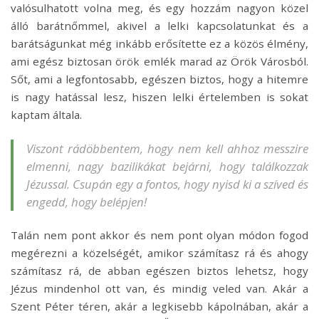
valósulhatott volna meg, és egy hozzám nagyon közel
álló barátnőmmel, akivel a lelki kapcsolatunkat és a
barátságunkat még inkább erősítette ez a közös élmény,
ami egész biztosan örök emlék marad az Örök Városból.
Sőt, ami a legfontosabb, egészen biztos, hogy a hitemre
is nagy hatással lesz, hiszen lelki értelemben is sokat
kaptam általa.
Viszont rádöbbentem, hogy nem kell ahhoz messzire
elmenni, nagy bazilikákat bejárni, hogy találkozzak
Jézussal. Csupán egy a fontos, hogy nyisd ki a szíved és
engedd, hogy belépjen!
Talán nem pont akkor és nem pont olyan módon fogod
megérezni a közelségét, amikor számítasz rá és ahogy
számítasz rá, de abban egészen biztos lehetsz, hogy
Jézus mindenhol ott van, és mindig veled van. Akár a
Szent Péter téren, akár a legkisebb kápolnában, akár a