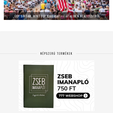
„ÚGY SÍRTAM, MINT EGY KISBABA” – FIATALOK A MLADIFESTRŐL
NÉPSZERŰ TERMÉKEK