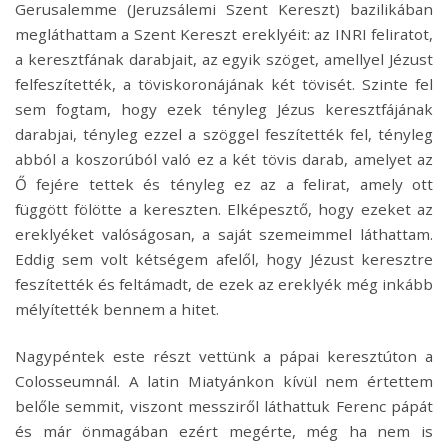
Gerusalemme (Jeruzsálemi Szent Kereszt) bazilikában
megláthattam a Szent Kereszt ereklyéit: az INRI feliratot,
a keresztfának darabjait, az egyik szöget, amellyel Jézust
felfeszítették, a töviskoronájának két tövisét. Szinte fel
sem fogtam, hogy ezek tényleg Jézus keresztfájának
darabjai, tényleg ezzel a szöggel feszítették fel, tényleg
abból a koszorúból való ez a két tövis darab, amelyet az
Ő fejére tettek és tényleg ez az a felirat, amely ott
függött fölötte a kereszten. Elképesztő, hogy ezeket az
ereklyéket valóságosan, a saját szemeimmel láthattam.
Eddig sem volt kétségem afelől, hogy Jézust keresztre
feszítették és feltámadt, de ezek az ereklyék még inkább
mélyítették bennem a hitet.
Nagypéntek este részt vettünk a pápai keresztúton a
Colosseumnál. A latin Miatyánkon kívül nem értettem
belőle semmit, viszont messziről láthattuk Ferenc pápát
és már önmagában ezért megérte, még ha nem is