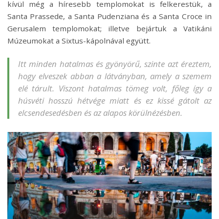
kívül még a híresebb templomokat is felkerestük, a
Santa Prassede, a Santa Pudenziana és a Santa Croce in
Gerusalem templomokat; illetve bejártuk a Vatikáni
Múzeumokat a Sixtus-kápolnával együtt.
Itt minden hatalmas és gyönyörű, szinte azt éreztem,
hogy elveszek abban a látványban, amely a szemem
elé tárult. Viszont hatalmas tömeg volt, főleg így a
húsvéti hosszú hétvége miatt és ez kissé gátolt az
elcsendesedésben és az alapos körülnézésben.