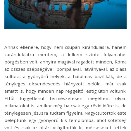
Annak ellenére, hogy nem csupán kirándulásra, hanem
zarándoklatra mentem, a lelkem szinte folyamatos
pörgésben volt, annyira magával ragadott minden, Róma
az összes szépségével, pompájával, látványával, az olasz
kultúra, a gyönyörű helyek, a hatalmas bazilikák, de a
tényleges elcsendesedés hiányzott belőle, már csak
amiatt is, hogy minden nap reggeltől estig úton voltunk.
Ettől függetlenül természetesen megéltem olyan
pillanatokat is, amikor még ha csak egy rövid időre is, de
ténylegesen Jézusra tudtam figyelni. Nagycsütörtök este
beléptünk egy gyönyörű kis templomba, ahol sötétség
volt és csak az oltárt világították ki, mécseseket tettek