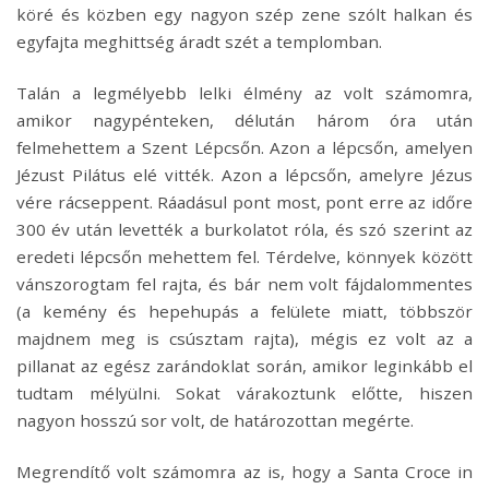
köré és közben egy nagyon szép zene szólt halkan és
egyfajta meghittség áradt szét a templomban.
Talán a legmélyebb lelki élmény az volt számomra,
amikor nagypénteken, délután három óra után
felmehettem a Szent Lépcsőn. Azon a lépcsőn, amelyen
Jézust Pilátus elé vitték. Azon a lépcsőn, amelyre Jézus
vére rácseppent. Ráadásul pont most, pont erre az időre
300 év után levették a burkolatot róla, és szó szerint az
eredeti lépcsőn mehettem fel. Térdelve, könnyek között
vánszorogtam fel rajta, és bár nem volt fájdalommentes
(a kemény és hepehupás a felülete miatt, többször
majdnem meg is csúsztam rajta), mégis ez volt az a
pillanat az egész zarándoklat során, amikor leginkább el
tudtam mélyülni. Sokat várakoztunk előtte, hiszen
nagyon hosszú sor volt, de határozottan megérte.
Megrendítő volt számomra az is, hogy a Santa Croce in