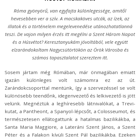
Róma gyönyörű, van egyfajta különlegessége, amitől
hevesebben ver a szív. A macskaköves utcák, az ízek, az
illatok és a történelem megelevenedése utánozhatatlanná
teszi. De vajon milyen érzés itt megélni a Szent Három Napot
és a Húsvétot? Keresztanyukám jóvoltából, vele együtt
elzarándokoltam Nagycsütörtökön az Örök Városba és
számos tapasztalatot szereztem itt.
Sosem jártam még Rómában, már önmagában emiatt
igazán különleges volt számomra ez az út.
Zarándokcsoporttal mentünk, így a szervezéssel se volt
különösebb teendőnk, idegenvezető és lelkivezető is jött
velünk. Megnéztük a leghíresebb látnivalókat, a Trevi-
kutat, a Pantheont, a Spanyol-lépcsőt, a Colosseumot, és
természetesen ellátogattunk a hatalmas bazilikákba, a
Santa Maria Maggiore, a Lateráni Szent János, a Szent
Péter és a Falakon kívüli Szent Pál bazilikákba. Ezeken