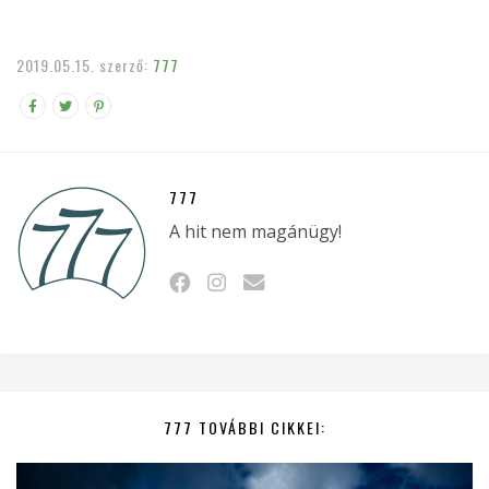
2019.05.15.
szerző:
777
777
A hit nem magánügy!
777 TOVÁBBI CIKKEI: