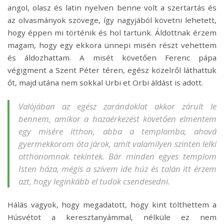
angol, olasz és latin nyelven benne volt a szertartás és
az olvasmányok szövege, így nagyjából követni lehetett,
hogy éppen mi történik és hol tartunk. Áldottnak érzem
magam, hogy egy ekkora ünnepi misén részt vehettem
és áldozhattam. A misét követően Ferenc pápa
végigment a Szent Péter téren, egész közelről láthattuk
őt, majd utána nem sokkal Urbi et Orbi áldást is adott.
Valójában az egész zarándoklat akkor zárult le
bennem, amikor a hazaérkezést követően elmentem
egy misére itthon, abba a templomba, ahová
gyermekkorom óta járok, amit valamilyen szinten lelki
otthonomnak tekintek. Bár minden egyes templom
Isten háza, mégis a szívem ide húz és talán itt érzem
azt, hogy leginkább el tudok csendesedni.
Hálás vagyok, hogy megadatott, hogy kint tölthettem a
Húsvétot a keresztanyámmal, nélküle ez nem