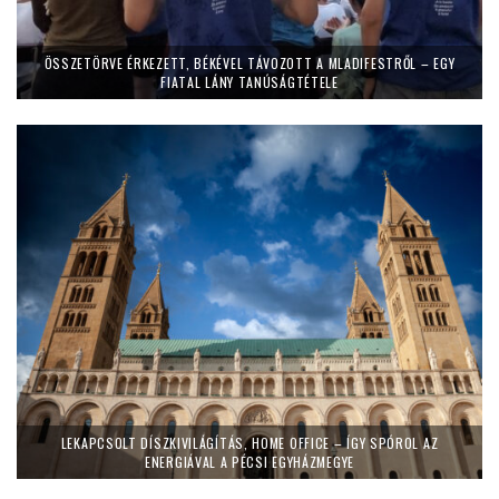
ÖSSZETÖRVE ÉRKEZETT, BÉKÉVEL TÁVOZOTT A MLADIFESTRŐL – EGY
FIATAL LÁNY TANÚSÁGTÉTELE
LEKAPCSOLT DÍSZKIVILÁGÍTÁS, HOME OFFICE – ÍGY SPÓROL AZ
ENERGIÁVAL A PÉCSI EGYHÁZMEGYE