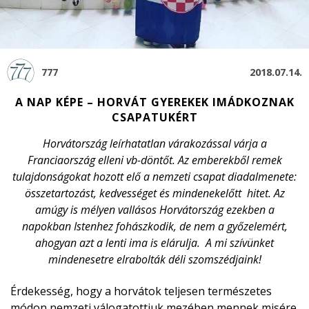
777
2018.07.14.
A NAP KÉPE – HORVÁT GYEREKEK IMÁDKOZNAK
CSAPATUKÉRT
Horvátország leírhatatlan várakozással várja a
Franciaország elleni vb-döntőt. Az emberekből remek
tulajdonságokat hozott elő a nemzeti csapat diadalmenete:
összetartozást, kedvességet és mindenekelőtt hitet. Az
amúgy is mélyen vallásos Horvátország ezekben a
napokban Istenhez fohászkodik, de nem a győzelemért,
ahogyan azt a lenti ima is elárulja. A mi szívünket
mindenesetre elrabolták déli szomszédjaink!
Érdekesség, hogy a horvátok teljesen természetes
módon nemzeti válogatottjuk mezében mennek misére