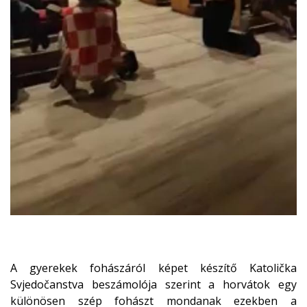
A gyerekek fohászáról képet készítő Katolička
Svjedočanstva beszámolója szerint a horvátok egy
különösen szép fohászt mondanak ezekben a