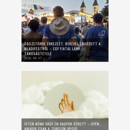
ÖSSZETÖRVE ÉRKEZETT, BÉKÉVEL TÁVOZOTT A
MLADIFESTRŐL – EGY FIATAL LÁNY
TANÚSÁGTÉTELE
2026. 08. 07.
ISTEN NÉMA VAGY ÉN VAGYOK SÜKET? – ILYEN,
AMIKOR CSAK A TÜRELEM OPCIÓ