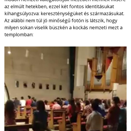
az elmúlt hetekben, ezzel két fontos identitásukat
kihangsúlyozva: kereszténységüket és származásukat.
Az alábbi nem túl jó minőségű fotón is látszik, hogy
milyen sokan viselik büszkén a kockás nemzeti mezt a
templomban: