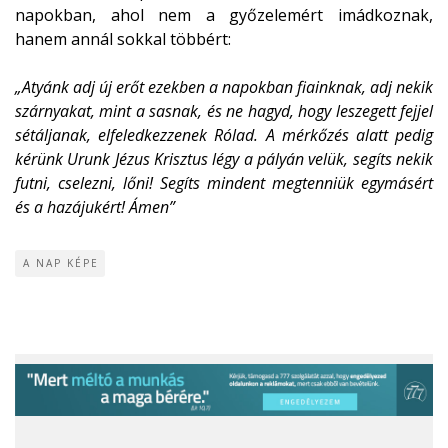
napokban, ahol nem a győzelemért imádkoznak,
hanem annál sokkal többért:
„Atyánk adj új erőt ezekben a napokban fiainknak, adj nekik
szárnyakat, mint a sasnak, és ne hagyd, hogy leszegett fejjel
sétáljanak, elfeledkezzenek Rólad. A mérkőzés alatt pedig
kérünk Urunk Jézus Krisztus légy a pályán velük, segíts nekik
futni, cselezni, lőni! Segíts mindent megtenniük egymásért
és a hazájukért! Ámen”
A NAP KÉPE