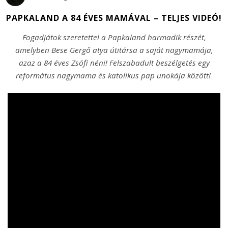
PAPKALAND A 84 ÉVES MAMÁVAL – TELJES VIDEÓ!
Fogadjátok szeretettel a Papkaland harmadik részét,
amelyben Bese Gergő atya útitársa a saját nagymamája,
azaz a 84 éves Zsófi néni! Felszabadult beszélgetés egy
református nagymama és katolikus pap unokája között!