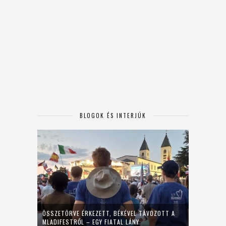
BLOGOK ÉS INTERJÚK
ÖSSZETÖRVE ÉRKEZETT, BÉKÉVEL TÁVOZOTT A
MLADIFESTRŐL – EGY FIATAL LÁNY