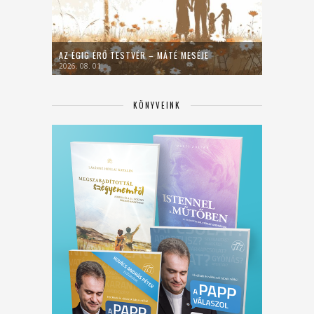
AZ ÉGIG ÉRŐ TESTVÉR – MÁTÉ MESÉJE
2026. 08. 01.
KÖNYVEINK