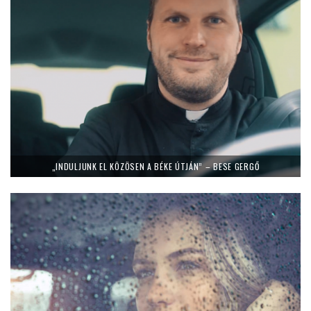
„INDULJUNK EL KÖZÖSEN A BÉKE ÚTJÁN” – BESE GERGŐ