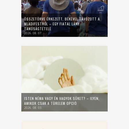
ÖSSZETÖRVE ÉRKEZETT, BÉKÉVEL TÁVOZOTT A
MLADIFESTRŐL – EGY FIATAL LÁNY
TANÚSÁGTÉTELE
2026. 08. 07.
ISTEN NÉMA VAGY ÉN VAGYOK SÜKET? – ILYEN,
AMIKOR CSAK A TÜRELEM OPCIÓ
2026. 08. 03.