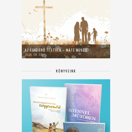
AZ ÉGIG ÉRŐ TESTVÉR – MÁTÉ MESÉJE
2026. 08. 01.
KÖNYVEINK