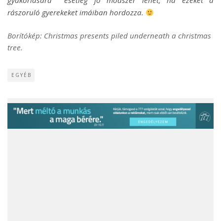
gyakorlására esetleg jó módszer lehet, ha ezeket a
rászoruló gyerekeket imáiban hordozza.
Borítókép: Christmas presents piled underneath a christmas
tree.
EGYÉB