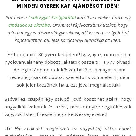
MINDEN GYEREK KAP AJÁNDÉKOT IDÉN!
Pár hete a
Csak Egyet Szolgálattal
karöltve belekezdtünk egy
cipősdoboz akcióba
. Örömmel tájékoztatunk titeket, hogy
minden egyes rászoruló gyereknek, aki ezzel a szolgálattal
kapcsolatban áll, lesz karácsonyi ajándéka az idén!
Ez több, mint 80 gyereket jelent! Igaz, igaz, nem mind a
nyolcvanvalahány dobozt raktátok össze ti – a 777 olvasói
– de leginkább nektek köszönhető ez a magas szám.
Eredetileg csak 60 dobozt szerettünk volna elérni, de a
sok jelentkezőnek hála, ezt jóval meghaladtuk!
Szóval ez csupán egy szívből jövő köszönet azért, hogy
angyalkák voltatok és azért, mert ennyire segítőkészek
vagytok! Isten fizesse meg a kedvességeteket!
U.i.:
Ha valakinek megtetszett az angyal-lét, akkor ennek