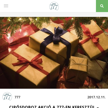
777
2017.12.11.
CIPŐSDOBOZ AKCIÓ A 777-EN KERESZTÜL –