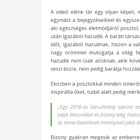
A videó elénk tár egy olyan képet, m
egymást a bejegyzéseikkel és egysze
aki egészséges életmódjáról posztol,
után igazából hazudik. A baráti társasá
időt, igazából hazudnak, hiszen a va
nagy örömmel mutogatja a világ fel
hazudik nem csak azoknak, akik köve
veszi észre, nem pedig barátja hozzáál
Eközben a posztokkal minden ismerősb
inspirálta őket, tudat alatt pedig mérl
„Egy 2016-os tanulmány szerint eze
saját életünkkel és bizony elég ha
az ismerőseinknek mennyivel jobb é
Bizony gyakran megesik az emberrel