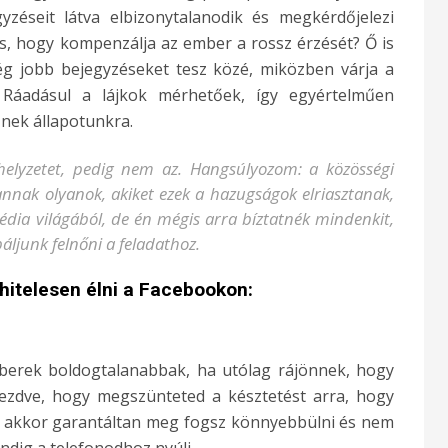
gyzéseit látva elbizonytalanodik és megkérdőjelezi
ás, hogy kompenzálja az ember a rossz érzését? Ő is
még jobb bejegyzéseket tesz közé, miközben várja a
. Ráadásul a lájkok mérhetőek, így egyértelműen
znek állapotunkra.
elyzetet, pedig nem az. Hangsúlyozom: a közösségi
annak olyanok, akiket ezek a hazugságok elriasztanak,
édia világából, de én mégis arra bíztatnék mindenkit,
ljunk felnőni a feladathoz.
 hitelesen élni a Facebookon:
mberek boldogtalanabbak, ha utólag rájönnek, hogy
 kezdve, hogy megszünteted a késztetést arra, hogy
), akkor garantáltan meg fogsz könnyebbülni és nem
ndig a telefonodhoz nyúlj.