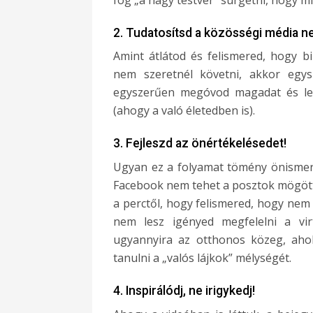
2. Tudatosítsd a közösségi média neg
Amint átlátod és felismered, hogy b
nem szeretnél követni, akkor egysz
egyszerűen megóvod magadat és leti
(ahogy a való életedben is).
3. Fejleszd az önértékelésedet!
Ugyan ez a folyamat tömény önismeret
Facebook nem tehet a posztok mögötti 
a perctől, hogy felismered, hogy nem 
nem lesz igényed megfelelni a vir
ugyannyira az otthonos közeg, aho
tanulni a „valós lájkok” mélységét.
4. Inspirálódj, ne irigykedj!