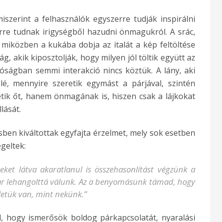
iszerint a felhasználók egyszerre tudják inspirálni
rre tudnak irigységből hazudni önmagukról. A srác,
 miközben a kukába dobja az italát a kép feltöltése
g, akik kiposztolják, hogy milyen jól töltik együtt az
lóságban semmi interakció nincs köztük. A lány, aki
é, mennyire szeretik egymást a párjával, szintén
tik őt, hanem önmagának is, hiszen csak a lájkokat
lását.
en kiváltottak egyfajta érzelmet, mely sok esetben
egeltek:
ket látva akaratlanul is összehasonlítást végzünk a
mar lehangolttá válunk. Az a benyomásunk támad, hogy
letük van, mint nekünk.”
, hogy ismerősök boldog párkapcsolatát, nyaralási