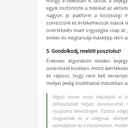
Ahogy a videóban is láttuk, a bejegy
egyik ösztönözte a másikat az aktivit
nagyon jó platform a közösségi mé
szerezzünk és értékelhessük mások tev
önértékelés miatt irigységbe csap át. 
ember és megtanulja másképp látni az 
5. Gondolkodj, mielőtt posztolsz!
Érdemes átgondolni minden bejegyz
ismerőseid körében. Amint átértékeled
és rájössz, hogy nem kell versenyez
mellyel pedig kiválthatod másokban az 
Végső soron most képzeljük el a
felhasználók helyes önismerettel
nyújtotta lehetőséget. Ezáltal vi
maguknak és a világnak, ehelye
valóságban és a Facebookon, Instán 