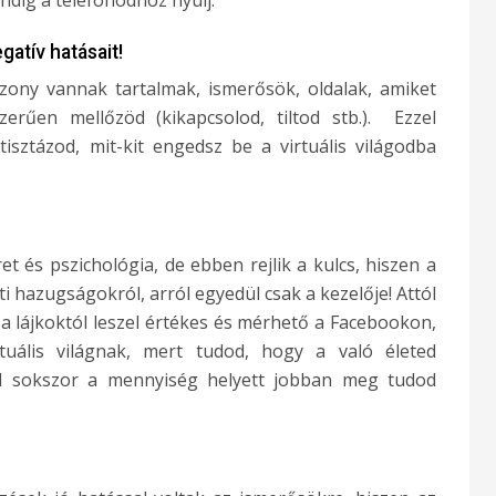
atív hatásait!
izony vannak tartalmak, ismerősök, oldalak, amiket
erűen mellőzöd (kikapcsolod, tiltod stb.). Ezzel
sztázod, mit-kit engedsz be a virtuális világodba
 és pszichológia, de ebben rejlik a kulcs, hiszen a
hazugságokról, arról egyedül csak a kezelője! Attól
a lájkoktól leszel értékes és mérhető a Facebookon,
tuális világnak, mert tudod, hogy a való életed
l sokszor a mennyiség helyett jobban meg tudod