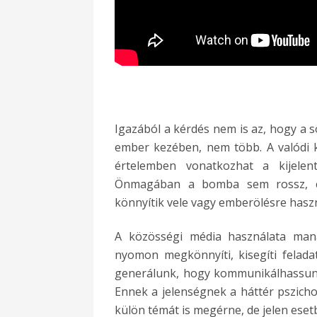
Igazából a kérdés nem is az, hogy a s
ember kezében, nem több. A valódi k
értelemben vonatkozhat a kijele
Önmagában a bomba sem rossz, c
könnyítik vele vagy emberölésre haszn
A közösségi média használata mana
nyomon megkönnyíti, kisegíti feladata
generálunk, hogy kommunikálhassunk
Ennek a jelenségnek a háttér pszichol
külön témát is megérne, de jelen eset