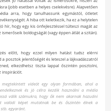
zések jó hatással voltak az ismerősökre, hiszen az
ásra (jobb esetben a helyes cselekvésre). Alapvetően
dia arra, hogy tanulhassunk egymástól, ötletet
ékenységét. A hiba ott keletkezik, ha ez a helytelen
Jó hír, hogy egy kis önfejlesztéssel túlteszi magát az
ismerőseik boldogságát (vagy éppen átlát a szitán).
és előtt, hogy ezzel milyen hatást tudsz elérni
 a posztok jelentőségét és leteszel a lájkvadászatról
ned, elkezdhetsz tiszta lappal őszintén posztolni,
inspirációt.
 megtekintett videót egy olyan formában, ahol a
 rendelkeznek és jó célra kezdik használni a média
lágossá válik számukra, hogy ők nem akarnak hazudni
tt valódi képet mutatnak be és őszintén élnek a
stb. egyaránt.