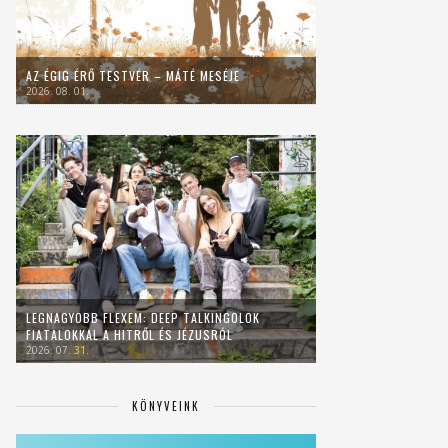
AZ ÉGIG ÉRŐ TESTVÉR – MÁTÉ MESÉJE
2026. 08. 01.
LEGNAGYOBB FLEXEM: DEEP TALKINGOLOK
FIATALOKKAL A HITRŐL ÉS JÉZUSRÓL
2026. 07. 31.
KÖNYVEINK