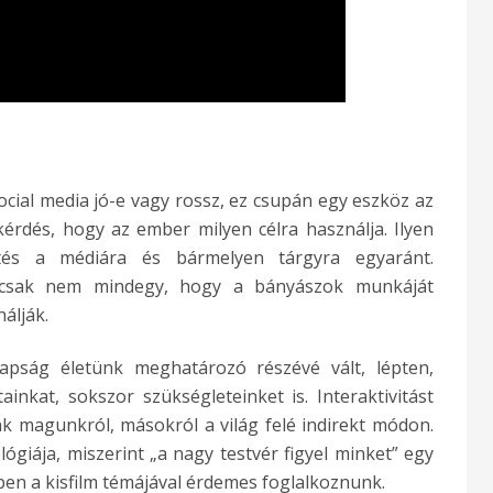
ocial media jó-e vagy rossz, ez csupán egy eszköz az
érdés, hogy az ember milyen célra használja. Ilyen
ntés a médiára és bármelyen tárgyra egyaránt.
sak nem mindegy, hogy a bányászok munkáját
álják.
pság életünk meghatározó részévé vált, lépten,
inkat, sokszor szükségleteinket is. Interaktivitást
 magunkról, másokról a világ felé indirekt módon.
ógiája, miszerint „a nagy testvér figyel minket” egy
ben a kisfilm témájával érdemes foglalkoznunk.