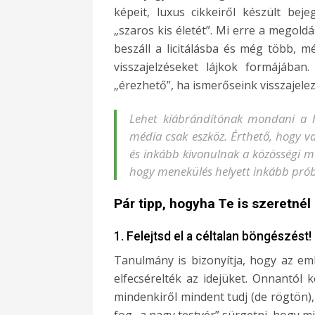
képeit, luxus cikkeiről készült beje
„szaros kis életét”. Mi erre a megold
beszáll a licitálásba és még több, 
visszajelzéseket lájkok formájában
„érezhető”, ha ismerőseink visszajele
Lehet kiábrándítónak mondani a h
média csak eszköz. Érthető, hogy v
és inkább kivonulnak a közösségi m
hogy menekülés helyett inkább próbá
Pár tipp, hogyha Te is szeretnél
1. Felejtsd el a céltalan böngészést!
Tanulmány is bizonyítja, hogy az e
elfecsérelték az idejüket. Onnantól
mindenkiről mindent tudj (de rögtön
fog „a nagy testvér” sürgetni, hogy mi