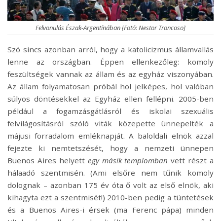
Felvonulás Észak-Argentínában [Fotó: Nestor Troncoso]
Szó sincs azonban arról, hogy a katolicizmus államvallás
lenne az országban. Éppen ellenkezőleg: komoly
feszültségek vannak az állam és az egyház viszonyában.
Az állam folyamatosan próbál hol jelképes, hol valóban
súlyos döntésekkel az Egyház ellen fellépni. 2005-ben
például a fogamzásgátlásról és iskolai szexuális
felvilágosításról szóló viták közepette ünnepelték a
májusi forradalom emléknapját. A baloldali elnök azzal
fejezte ki nemtetszését, hogy a nemzeti ünnepen
Buenos Aires helyett
egy másik templomban
vett részt a
hálaadó szentmisén. (Ami elsőre nem tűnik komoly
dolognak – azonban 175 év óta ő volt az első elnök, aki
kihagyta ezt a szentmisét!) 2010-ben pedig a tüntetések
és a Buenos Aires-i érsek (ma Ferenc pápa) minden