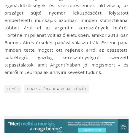
egyházközösségek és szerzetesrendek aktivitása, az
országot sújtó nyomor leküzdéséért folytatott
emberfeletti munkájuk azonban minden statisztikánál
többet árul el az argentin keresztények hitéről.
Történelmi pillanat volt az ő életükben, amikor 2013-ban
Buenos Aires érsekét pápává választották. Ferenc pápa
minden tette mögött ott rejlenek arról az összetett,
sokrétegű, gazdag kereszténységről szerzett
tapasztalatok, amit Argentínában jól megismert – és
amiről mi, európaiak annyira keveset tudunk.
EGYÉB
KERESZTÉNYEK A VILÁG KÖRÜL