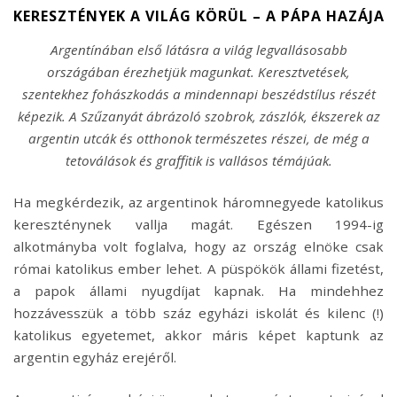
KERESZTÉNYEK A VILÁG KÖRÜL – A PÁPA HAZÁJA
Argentínában első látásra a világ legvallásosabb
országában érezhetjük magunkat. Keresztvetések,
szentekhez fohászkodás a mindennapi beszédstílus részét
képezik. A Szűzanyát ábrázoló szobrok, zászlók, ékszerek az
argentin utcák és otthonok természetes részei, de még a
tetoválások és graffitik is vallásos témájúak.
Ha megkérdezik, az argentinok háromnegyede katolikus
kereszténynek vallja magát. Egészen 1994-ig
alkotmányba volt foglalva, hogy az ország elnöke csak
római katolikus ember lehet. A püspökök állami fizetést,
a papok állami nyugdíjat kapnak. Ha mindehhez
hozzávesszük a több száz egyházi iskolát és kilenc (!)
katolikus egyetemet, akkor máris képet kaptunk az
argentin egyház erejéről.