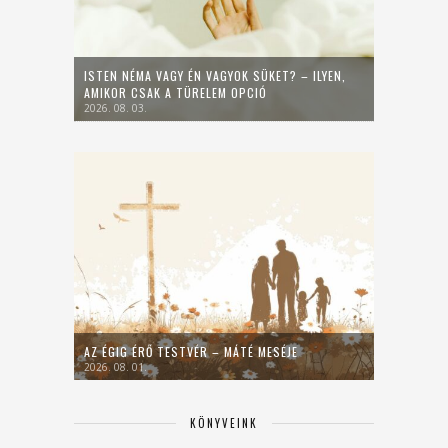
ISTEN NÉMA VAGY ÉN VAGYOK SÜKET? – ILYEN,
AMIKOR CSAK A TÜRELEM OPCIÓ
2026. 08. 03.
AZ ÉGIG ÉRŐ TESTVÉR – MÁTÉ MESÉJE
2026. 08. 01.
KÖNYVEINK