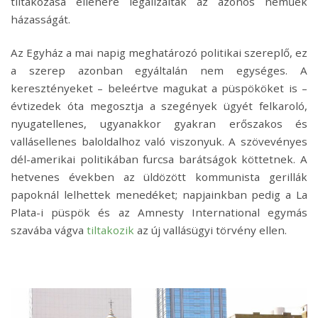
tiltakozása ellenére legalizálták az azonos neműek
házasságát.
Az Egyház a mai napig meghatározó politikai szereplő, ez
a szerep azonban egyáltalán nem egységes. A
keresztényeket – beleértve magukat a püspököket is –
évtizedek óta megosztja a szegények ügyét felkaroló,
nyugatellenes, ugyanakkor gyakran erőszakos és
vallásellenes baloldalhoz való viszonyuk. A szövevényes
dél-amerikai politikában furcsa barátságok köttetnek. A
hetvenes években az üldözött kommunista gerillák
papoknál lelhettek menedéket; napjainkban pedig a La
Plata-i püspök és az Amnesty International egymás
szavába vágva
tiltakozik
az új vallásügyi törvény ellen.