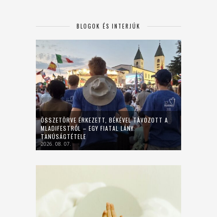
BLOGOK ÉS INTERJÚK
ÖSSZETÖRVE ÉRKEZETT, BÉKÉVEL TÁVOZOTT A
MLADIFESTRŐL – EGY FIATAL LÁNY
TANÚSÁGTÉTELE
2026. 08. 07.