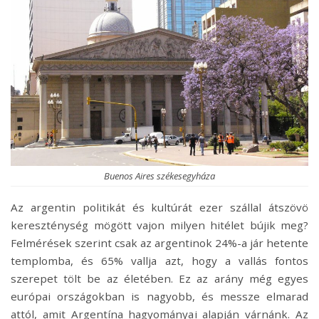
Buenos Aires székesegyháza
Az argentin politikát és kultúrát ezer szállal átszövö
kereszténység mögött vajon milyen hitélet bújik meg?
Felmérések szerint csak az argentinok 24%-a jár hetente
templomba, és 65% vallja azt, hogy a vallás fontos
szerepet tölt be az életében. Ez az arány még egyes
európai országokban is nagyobb, és messze elmarad
attól, amit Argentína hagyományai alapján várnánk. Az