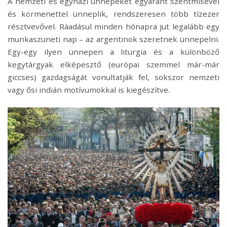
A nemzeti és egyházi ünnepeket egyaránt szentmisével
és körmenettel ünneplik, rendszeresen több tízezer
résztvevővel. Ráadásul minden hónapra jut legalább egy
munkaszüneti nap – az argentinok szeretnek ünnepelni.
Egy-egy ilyen ünnepen a liturgia és a különböző
kegytárgyak elképesztő (európai szemmel már-már
giccses) gazdagságát vonultatják fel, sokszor nemzeti
vagy ősi indián motívumokkal is kiegészítve.