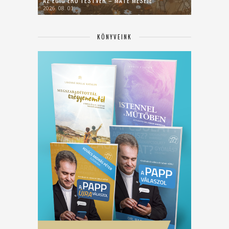
AZ ÉGIG ÉRŐ TESTVÉR – MÁTÉ MESÉJE
2026. 08. 01.
KÖNYVEINK