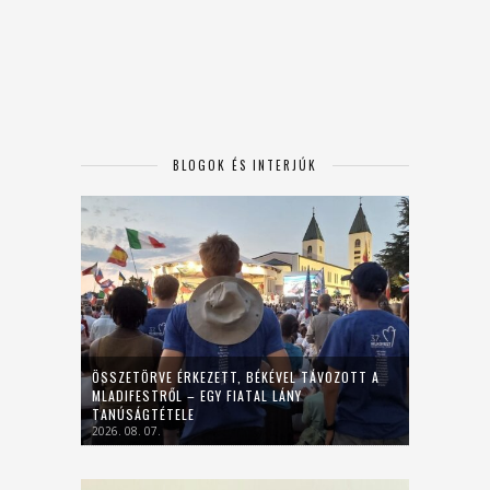
BLOGOK ÉS INTERJÚK
ÖSSZETÖRVE ÉRKEZETT, BÉKÉVEL TÁVOZOTT A
MLADIFESTRŐL – EGY FIATAL LÁNY
TANÚSÁGTÉTELE
2026. 08. 07.