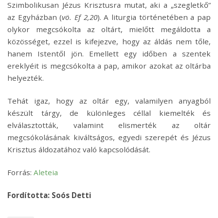
Szimbolikusan Jézus Krisztusra mutat, aki a „szegletkő”
az Egyházban (
vö. Ef 2,20
). A liturgia történetében a pap
olykor megcsókolta az oltárt, mielőtt megáldotta a
közösséget, ezzel is kifejezve, hogy az áldás nem tőle,
hanem Istentől jön. Emellett egy időben a szentek
ereklyéit is megcsókolta a pap, amikor azokat az oltárba
helyezték.
Tehát igaz, hogy az oltár egy, valamilyen anyagból
készült tárgy, de különleges céllal kiemelték és
elválasztották, valamint elismerték az oltár
megcsókolásának kiváltságos, egyedi szerepét és Jézus
Krisztus áldozatához való kapcsolódását.
Forrás:
Aleteia
Fordította: Soós Detti