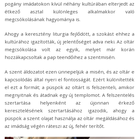
pogány imádatokon kívül néhány kultúrában elterjedt az
étkező asztal különleges alkalmakkor való
megcsókolásának hagyománya is.
Ahogy a keresztény liturgia fejlődött, a szokást ehhez a
kultúrához igazították, új jelentőséget adva neki. Az oltár
megcsókolása volt az egyik, melyet már korán
hozzákapcsoltak a pap teendőihez a szentmisén.
A szent áldozatot ezen ünnepeljük a misén, és az oltár e
kapcsolódás által nyeri el fontosságát. Ezért különítették
el ezt a formát; a püspök az oltárt is felszenteli, amikor
megnyitnak és átadnak egy új templomot. A felszentelés
szertartása helyenként az újonnan érkező
keresztelésének szertartásához igazodik, ahogy a
püspök a szent olajat használja az oltár megáldásához és
az imádság végén ráteszi az új, fehér terítőt.