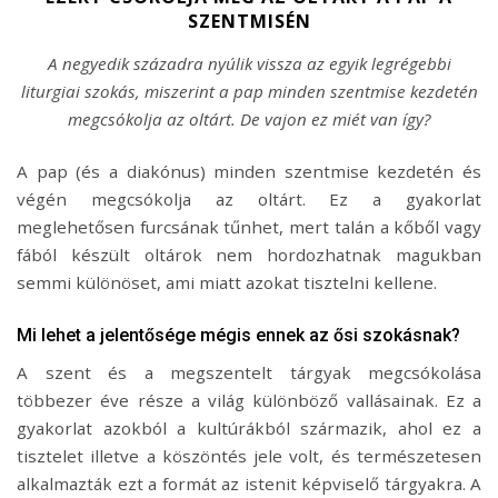
SZENTMISÉN
A negyedik századra nyúlik vissza az egyik legrégebbi
liturgiai szokás, miszerint a pap minden szentmise kezdetén
megcsókolja az oltárt. De vajon ez miét van így?
A pap (és a diakónus) minden szentmise kezdetén és
végén megcsókolja az oltárt. Ez a gyakorlat
meglehetősen furcsának tűnhet, mert talán a kőből vagy
fából készült oltárok nem hordozhatnak magukban
semmi különöset, ami miatt azokat tisztelni kellene.
Mi lehet a jelentősége mégis ennek az ősi szokásnak?
A szent és a megszentelt tárgyak megcsókolása
többezer éve része a világ különböző vallásainak. Ez a
gyakorlat azokból a kultúrákból származik, ahol ez a
tisztelet illetve a köszöntés jele volt, és természetesen
alkalmazták ezt a formát az istenit képviselő tárgyakra. A