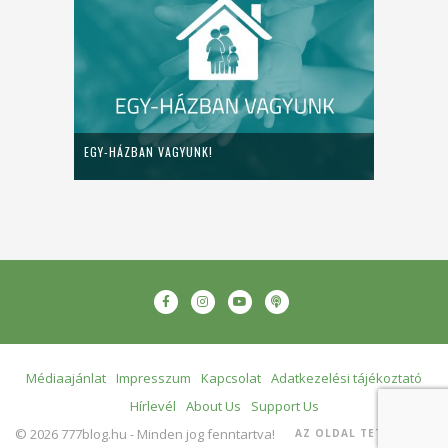
EGY-HÁZBAN VAGYUNK!
Médiaajánlat
Impresszum
Kapcsolat
Adatkezelési tájékoztató
Hírlevél
About Us
Support Us
© 2026 777blog.hu - Minden jog fenntartva!
AZ OLDAL TETEJÉRE