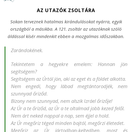
AZ UTAZÓK ZSOLTÁRA
Sokan terveznek hatalmas kirándulásokat nyárra, egyik
országból a másikba. A 121. zsoltár az utazóknak szóló
áldással kísér mindenkit ebben a mozgalmas időszakban.
Zarándokének.
Tekintetem a hegyekre emelem: Honnan jön
segítségem?
Segítségem az Úrtól jön, aki az eget és a földet alkotta.
Nem engedi, hogy lábad megtántorodjék, nem
szunnyad őriződ.
Bizony nem szunnyad, nem alszik Izráel őrizője!
Az Úr a te őriződ, az Úr a te oltalmad jobb kezed felől.
Nem árt neked nappal a nap, sem éjjel a hold.
Az Úr megőriz téged minden bajtól, megőrzi életedet.
Megőriz az Úr jártodban-keltedben, most és