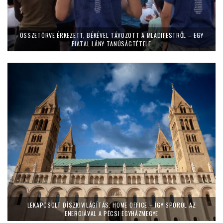
ÖSSZETÖRVE ÉRKEZETT, BÉKÉVEL TÁVOZOTT A MLADIFESTRŐL – EGY
FIATAL LÁNY TANÚSÁGTÉTELE
LEKAPCSOLT DÍSZKIVILÁGÍTÁS, HOME OFFICE – ÍGY SPÓROL AZ
ENERGIÁVAL A PÉCSI EGYHÁZMEGYE