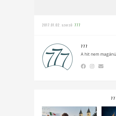
2017.01.02.
szerző:
777
777
A hit nem magánü
77