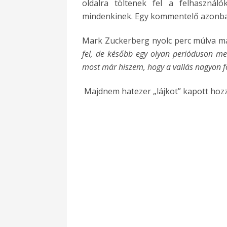
oldalra töltenek fel a felhasznál
mindenkinek. Egy kommentelő azonban
Mark Zuckerberg nyolc perc múlva már 
fel, de később egy olyan perióduson m
most már hiszem, hogy a vallás nagyon f
Majdnem hatezer „lájkot” kapott hoz