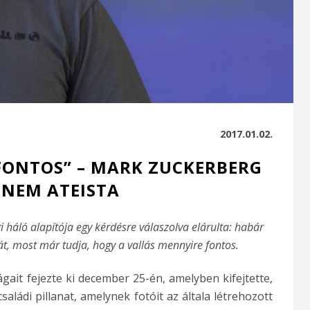
2017.01.02.
FONTOS” – MARK ZUCKERBERG
NEM ATEISTA
háló alapítója egy kérdésre válaszolva elárulta: habár
t, most már tudja, hogy a vallás mennyire fontos.
gait fejezte ki december 25-én, amelyben kifejtette,
aládi pillanat, amelynek fotóit az általa létrehozott