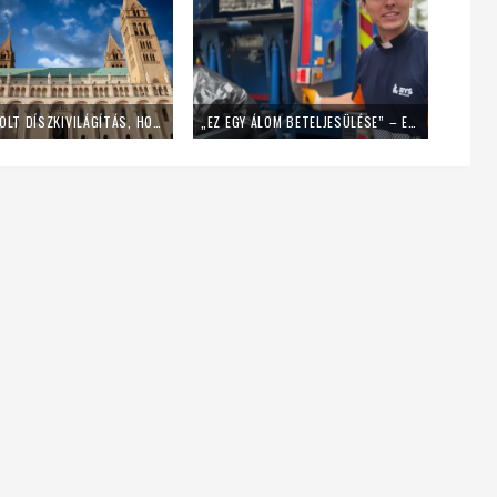
LEKAPCSOLT DÍSZKIVILÁGÍTÁS, HOME OFFICE – ÍGY SPÓROL AZ ENERGIÁVAL A PÉCSI EGYHÁZMEGYE
„EZ EGY ÁLOM BETELJESÜLÉSE” – EGY NAPIG KUKÁSNAK ÁLLT EGY LENGYEL PAP