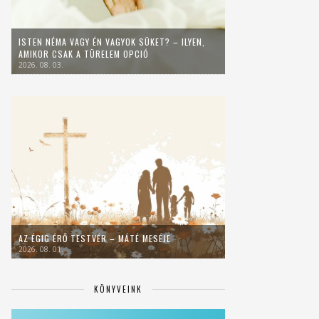
ISTEN NÉMA VAGY ÉN VAGYOK SÜKET? – ILYEN,
AMIKOR CSAK A TÜRELEM OPCIÓ
2026. 08. 03.
AZ ÉGIG ÉRŐ TESTVÉR – MÁTÉ MESÉJE
2026. 08. 01.
KÖNYVEINK