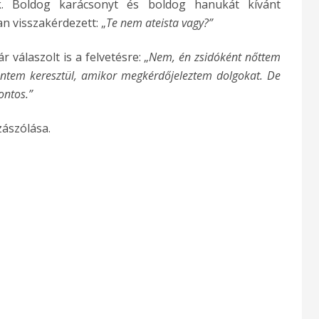
ók. Boldog karácsonyt és boldog hanukát kívánt
 visszakérdezett: „
Te nem ateista vagy?”
válaszolt is a felvetésre: „
Nem, én zsidóként nőttem
entem keresztül, amikor megkérdőjeleztem dolgokat. De
ontos.”
zászólása.