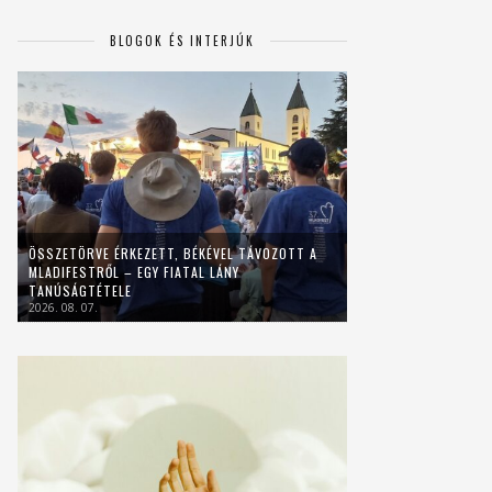
BLOGOK ÉS INTERJÚK
ÖSSZETÖRVE ÉRKEZETT, BÉKÉVEL TÁVOZOTT A
MLADIFESTRŐL – EGY FIATAL LÁNY
TANÚSÁGTÉTELE
2026. 08. 07.