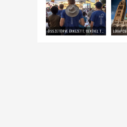
ÖSSZETÖRVE ÉRKEZETT, BÉKÉVEL TÁVOZOTT A MLADIFESTRŐL – EGY FIATAL LÁNY TANÚSÁGTÉTELE