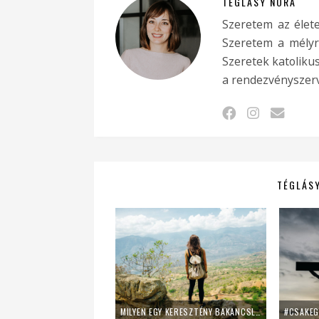
TÉGLÁSY NÓRA
Szeretem az élete
Szeretem a mélyr
Szeretek katolikus 
a rendezvényszer
TÉGLÁSY
MILYEN EGY KERESZTÉNY BAKANCSLISTA? – 6+1 ÖTLET