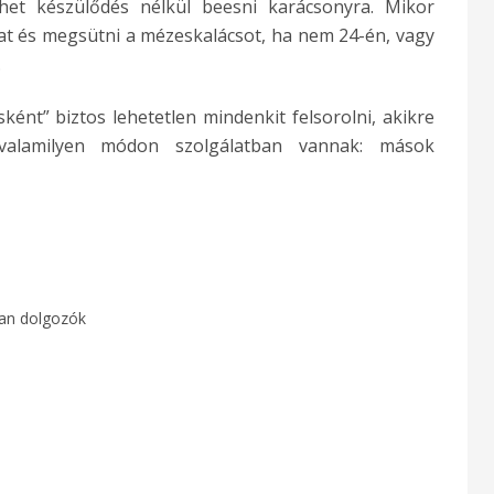
het készülődés nélkül beesni karácsonyra. Mikor
t és megsütni a mézeskalácsot, ha nem 24-én, vagy
.
sként” biztos lehetetlen mindenkit felsorolni, akikre
 valamilyen módon szolgálatban vannak: mások
an dolgozók