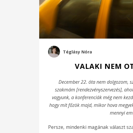
Téglásy Nóra
VALAKI NEM O
December 22. óta nem dolgozom, s
szakmám [rendezvényszervezés], ahol 
vagyunk, a konferenciák még nem kezdő
hogy mit főzök majd, mikor hova megyek 
mennyi emb
Persze, mindenki magának választ sza