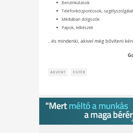
Benzinkutasok
Telefonközpontosok, segélyszolgála
Médiában dolgozók
Papok, lelkészek
…és mindenki, akivel még bővíteni kéne 
Go
ADVENT
EGYÉB