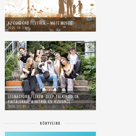
AZ ÉGIG ÉRŐ TESTVÉR – MÁTÉ MESÉJE
2026. 08. 01.
LEGNAGYOBB FLEXEM: DEEP TALKINGOLOK
FIATALOKKAL A HITRŐL ÉS JÉZUSRÓL
2026. 07. 31.
KÖNYVEINK