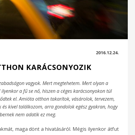
2016.12.24.
TTHON KARÁCSONYOZIK
zabadságon vagyok. Mert megtehetem. Mert olyan a
ilyenkor a fű se nő, hiszen a céges karácsonyokon túl
dtek el. Amióta otthon takarítok, vásárolok, tervezem,
és kivel találkozom, arra gondolok egész gyakran, hogy
ernek nem adatik ez meg.
kmát, maga dönt a hivatásáról. Mégis ilyenkor átfut