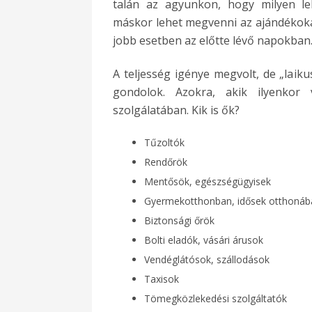
talán az agyunkon, hogy milyen le
máskor lehet megvenni az ajándékoka
jobb esetben az előtte lévő napokban
A teljesség igénye megvolt, de „laiku
gondolok. Azokra, akik ilyenkor
szolgálatában. Kik is ők?
Tűzoltók
Rendőrök
Mentősök, egészségügyisek
Gyermekotthonban, idősek otthonáb
Biztonsági őrök
Bolti eladók, vásári árusok
Vendéglátósok, szállodások
Taxisok
Tömegközlekedési szolgáltatók