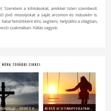
t. Szeretem a kihívásokat, amikkel Isten szembesít.
ől jövő mosolyokat a saját arcomon és másokén is.
fiatal felnőttként élni, segíteni, helytállni a világban,
vezői szakmában. Hálás vagyok.
 NÓRA TOVÁBBI CIKKEI:
#CSAKEGYGONDOLAT – HÚSVÉTI UTÓIRAT
MI KÖZE AZ ISTENKAPCSOLATNAK A SZINGLISÉGHEZ? ÉS MIÉRT BÁLVÁNYOZZUK A PÁRKAPCSOLATOT/HÁZASSÁGOT?