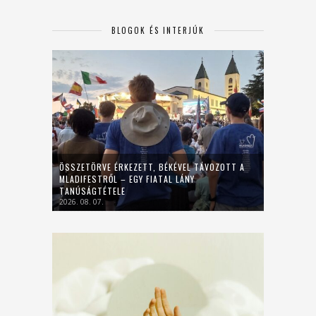
BLOGOK ÉS INTERJÚK
ÖSSZETÖRVE ÉRKEZETT, BÉKÉVEL TÁVOZOTT A
MLADIFESTRŐL – EGY FIATAL LÁNY
TANÚSÁGTÉTELE
2026. 08. 07.