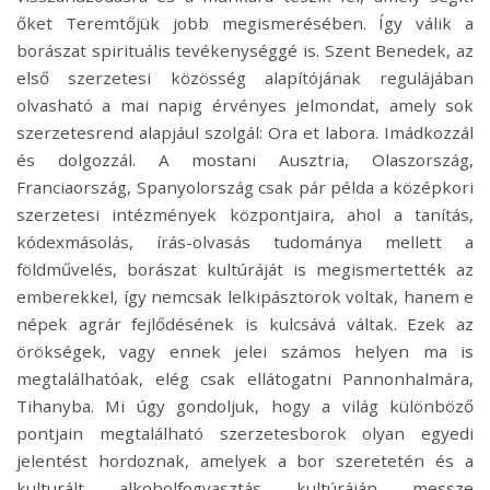
őket Teremtőjük jobb megismerésében. Így válik a
borászat spirituális tevékenységgé is. Szent Benedek, az
első szerzetesi közösség alapítójának regulájában
olvasható a mai napig érvényes jelmondat, amely sok
szerzetesrend alapjául szolgál: Ora et labora. Imádkozzál
és dolgozzál. A mostani Ausztria, Olaszország,
Franciaország, Spanyolország csak pár példa a középkori
szerzetesi intézmények központjaira, ahol a tanítás,
kódexmásolás, írás-olvasás tudománya mellett a
földművelés, borászat kultúráját is megismertették az
emberekkel, így nemcsak lelkipásztorok voltak, hanem e
népek agrár fejlődésének is kulcsává váltak. Ezek az
örökségek, vagy ennek jelei számos helyen ma is
megtalálhatóak, elég csak ellátogatni Pannonhalmára,
Tihanyba. Mi úgy gondoljuk, hogy a világ különböző
pontjain megtalálható szerzetesborok olyan egyedi
jelentést hordoznak, amelyek a bor szeretetén és a
kulturált alkoholfogyasztás kultúráján messze