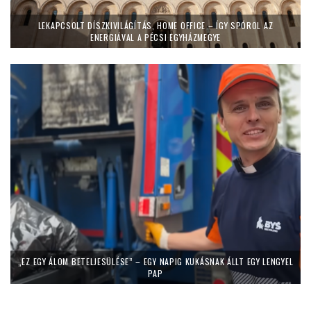
LEKAPCSOLT DÍSZKIVILÁGÍTÁS, HOME OFFICE – ÍGY SPÓROL AZ
ENERGIÁVAL A PÉCSI EGYHÁZMEGYE
„EZ EGY ÁLOM BETELJESÜLÉSE” – EGY NAPIG KUKÁSNAK ÁLLT EGY LENGYEL
PAP