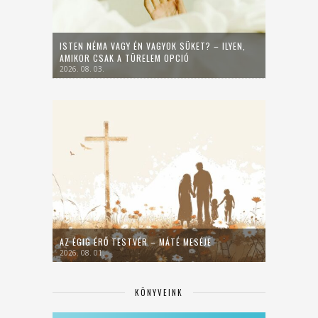
ISTEN NÉMA VAGY ÉN VAGYOK SÜKET? – ILYEN,
AMIKOR CSAK A TÜRELEM OPCIÓ
2026. 08. 03.
AZ ÉGIG ÉRŐ TESTVÉR – MÁTÉ MESÉJE
2026. 08. 01.
KÖNYVEINK