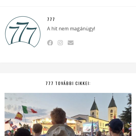
777
A hit nem magánügy!
777 TOVÁBBI CIKKEI: