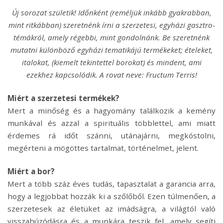
Új sorozat születik! Időnként (reméljük inkább gyakrabban,
mint ritkábban) szeretnénk írni a szerzetesi, egyházi gasztro-
témákról, amely régebbi, mint gondolnánk. Be szeretnénk
mutatni különböző egyházi tematikájú termékeket; ételeket,
italokat, (kiemelt tekintettel borokat) és mindent, ami
ezekhez kapcsolódik. A rovat neve: Fructum Terris!
Miért a szerzetesi termékek?
Mert a minőség és a hagyomány találkozik a kemény
munkával és azzal a spirituális többlettel, ami miatt
érdemes rá időt szánni, utánajárni, megkóstolni,
megérteni a mögöttes tartalmat, történelmet, jelent.
Miért a bor?
Mert a több száz éves tudás, tapasztalat a garancia arra,
hogy a legjobbat hozzák ki a szőlőből. Ezen túlmenően, a
szerzetesek az életüket az imádságra, a világtól való
visszahúzódásra és a munkára teszik fel, amely segíti