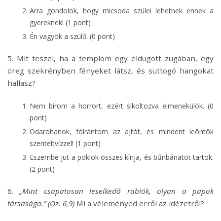
Arra gondolok, hogy micsoda szülei lehetnek ennek a
gyereknek! (1 pont)
Én vagyok a szülő. (0 pont)
5. Mit teszel, ha a templom egy eldugott zugában, egy
öreg szekrényben fényeket látsz, és suttogó hangokat
hallasz?
Nem bírom a horrort, ezért sikoltozva elmenekülök. (0
pont)
Odarohanok, fölrántom az ajtót, és mindent leöntök
szenteltvízzel! (1 pont)
Eszembe jut a poklok összes kínja, és bűnbánatot tartok.
(2 pont)
6.
„Mint csapatosan leselkedő rablók, olyan a papok
társasága.” (Oz. 6,9)
Mi a véleményed erről az idézetről?