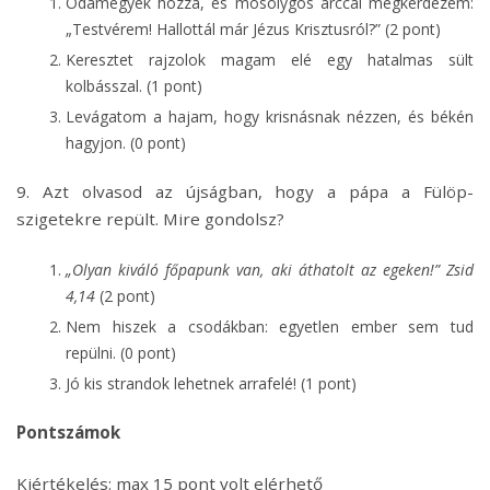
Odamegyek hozzá, és mosolygós arccal megkérdezem:
„Testvérem! Hallottál már Jézus Krisztusról?” (2 pont)
Keresztet rajzolok magam elé egy hatalmas sült
kolbásszal. (1 pont)
Levágatom a hajam, hogy krisnásnak nézzen, és békén
hagyjon. (0 pont)
9. Azt olvasod az újságban, hogy a pápa a Fülöp-
szigetekre repült. Mire gondolsz?
„Olyan kiváló főpapunk van, aki áthatolt az egeken!” Zsid
4,14
(2 pont)
Nem hiszek a csodákban: egyetlen ember sem tud
repülni. (0 pont)
Jó kis strandok lehetnek arrafelé! (1 pont)
Pontszámok
Kiértékelés: max 15 pont volt elérhető