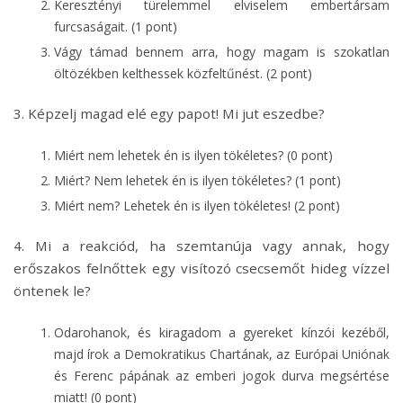
Keresztényi türelemmel elviselem embertársam
furcsaságait. (1 pont)
Vágy támad bennem arra, hogy magam is szokatlan
öltözékben kelthessek közfeltűnést. (2 pont)
3. Képzelj magad elé egy papot! Mi jut eszedbe?
Miért nem lehetek én is ilyen tökéletes? (0 pont)
Miért? Nem lehetek én is ilyen tökéletes? (1 pont)
Miért nem? Lehetek én is ilyen tökéletes! (2 pont)
4. Mi a reakciód, ha szemtanúja vagy annak, hogy
erőszakos felnőttek egy visítozó csecsemőt hideg vízzel
öntenek le?
Odarohanok, és kiragadom a gyereket kínzói kezéből,
majd írok a Demokratikus Chartának, az Európai Uniónak
és Ferenc pápának az emberi jogok durva megsértése
miatt! (0 pont)