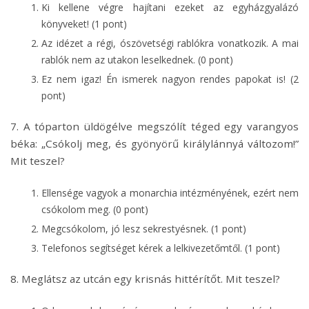
Ki kellene végre hajítani ezeket az egyházgyalázó
könyveket! (1 pont)
Az idézet a régi, ószövetségi rablókra vonatkozik. A mai
rablók nem az utakon leselkednek. (0 pont)
Ez nem igaz! Én ismerek nagyon rendes papokat is! (2
pont)
7. A tóparton üldögélve megszólít téged egy varangyos
béka: „Csókolj meg, és gyönyörű királylánnyá változom!”
Mit teszel?
Ellensége vagyok a monarchia intézményének, ezért nem
csókolom meg. (0 pont)
Megcsókolom, jó lesz sekrestyésnek. (1 pont)
Telefonos segítséget kérek a lelkivezetőmtől. (1 pont)
8. Meglátsz az utcán egy krisnás hittérítőt. Mit teszel?