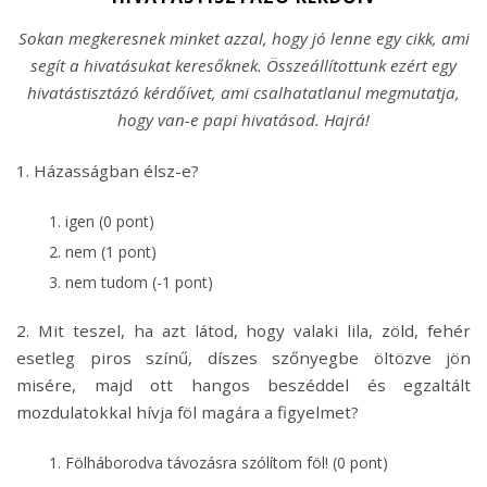
Sokan megkeresnek minket azzal, hogy jó lenne egy cikk, ami
segít a hivatásukat keresőknek. Összeállítottunk ezért egy
hivatástisztázó kérdőívet, ami csalhatatlanul megmutatja,
hogy van-e papi hivatásod. Hajrá!
1. Házasságban élsz-e?
igen (0 pont)
nem (1 pont)
nem tudom (-1 pont)
2. Mit teszel, ha azt látod, hogy valaki lila, zöld, fehér
esetleg piros színű, díszes szőnyegbe öltözve jön
misére, majd ott hangos beszéddel és egzaltált
mozdulatokkal hívja föl magára a figyelmet?
Fölháborodva távozásra szólítom föl! (0 pont)