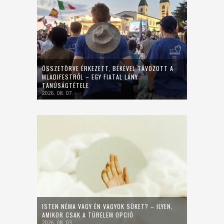
ÖSSZETÖRVE ÉRKEZETT, BÉKÉVEL TÁVOZOTT A
MLADIFESTRŐL – EGY FIATAL LÁNY
TANÚSÁGTÉTELE
2026. 08. 07.
ISTEN NÉMA VAGY ÉN VAGYOK SÜKET? – ILYEN,
AMIKOR CSAK A TÜRELEM OPCIÓ
2026. 08. 03.