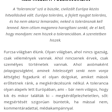
A “tolerancia” szó a büszke, civilizált Európa közös
hitvallásává vált. Európa toleráns, a fejlett nyugat toleráns,
és ha nem akarsz lemaradni, neked is toleránsnak kell
lenned. Nem célom magamra haragítani senkit, de el kell,
hogy mondjam: nem hiszek a toleranciában. A szeretetben
hiszek.
Furcsa világban élünk. Olyan világban, ahol nincs igazság,
csak vélemények vannak. Ahol nincsenek érvek, csak
személyes történetek vannak. Ahol axiómaként
(alapigazságként, aminek hitelességét senki nem vonja
kétségbe)
fogadunk el olyan dolgokat, amiket mások
erőltetnek ránk, a megkérdezésünk nélkül. A tolerancia
olyan alapelv lett Európában, ami – bár nem világos, hogy
kik és mikor találták ki – megkérdőjelezhetetlen, sőt:
megsértését szigorúan büntetik, ha mással nem,
kommentáradattal, médiakampánnyal.