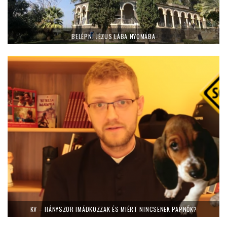
BELÉPNI JÉZUS LÁBA NYOMÁBA
KV – HÁNYSZOR IMÁDKOZZAK ÉS MIÉRT NINCSENEK PAPNŐK?