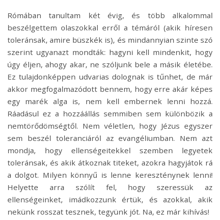
Rómában tanultam két évig, és több alkalommal
beszélgettem olaszokkal erről a témáról (akik híresen
toleránsak, amire büszkék is), és mindannyian szinte szó
szerint ugyanazt mondták: hagyni kell mindenkit, hogy
úgy éljen, ahogy akar, ne szóljunk bele a másik életébe.
Ez tulajdonképpen udvarias dolognak is tűnhet, de már
akkor megfogalmazódott bennem, hogy erre akár képes
egy marék alga is, nem kell embernek lenni hozzá.
Ráadásul ez a hozzáállás semmiben sem különbözik a
nemtörődömségtől. Nem véletlen, hogy Jézus egyszer
sem beszél toleranciáról az evangéliumban. Nem azt
mondja, hogy ellenségeitekkel szemben legyetek
toleránsak, és akik átkoznak titeket, azokra hagyjátok rá
a dolgot. Milyen könnyű is lenne kereszténynek lenni!
Helyette arra szólít fel, hogy szeressük az
ellenségeinket, imádkozzunk értük, és azokkal, akik
nekünk rosszat tesznek, tegyünk jót. Na, ez már kihívás!