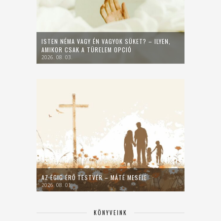
ISTEN NÉMA VAGY ÉN VAGYOK SÜKET? – ILYEN,
AMIKOR CSAK A TÜRELEM OPCIÓ
2026. 08. 03.
AZ ÉGIG ÉRŐ TESTVÉR – MÁTÉ MESÉJE
2026. 08. 01.
KÖNYVEINK