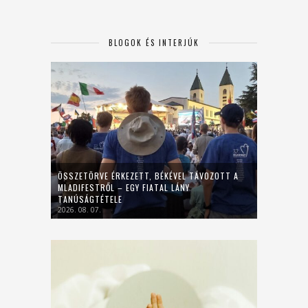
BLOGOK ÉS INTERJÚK
ÖSSZETÖRVE ÉRKEZETT, BÉKÉVEL TÁVOZOTT A
MLADIFESTRŐL – EGY FIATAL LÁNY
TANÚSÁGTÉTELE
2026. 08. 07.