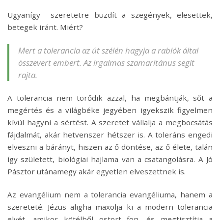
Ugyanígy szeretetre buzdít a szegények, elesettek,
betegek iránt. Miért?
Mert a tolerancia az út szélén hagyja a rablók által
összevert embert. Az irgalmas szamaritánus segít
rajta.
A tolerancia nem törődik azzal, ha megbántják, sőt a
megértés és a világbéke jegyében igyekszik figyelmen
kívül hagyni a sértést. A szeretet vállalja a megbocsátás
fájdalmát, akár hetvenszer hétszer is. A toleráns engedi
elveszni a bárányt, hiszen az ő döntése, az ő élete, talán
így született, biológiai hajlama van a csatangolásra. A Jó
Pásztor utánamegy akár egyetlen elveszettnek is.
Az evangélium nem a tolerancia evangéliuma, hanem a
szereteté. Jézus aligha maxolja ki a modern tolerancia
elvét, amikor kötélből ostort fon, és megtisztítja a