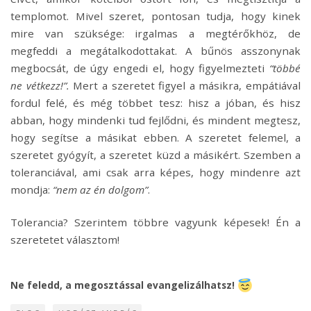
templomot. Mivel szeret, pontosan tudja, hogy kinek
mire van szüksége: irgalmas a megtérőkhöz, de
megfeddi a megátalkodottakat. A bűnös asszonynak
megbocsát, de úgy engedi el, hogy figyelmezteti
“többé
ne vétkezz!”.
Mert a szeretet figyel a másikra, empátiával
fordul felé, és még többet tesz: hisz a jóban, és hisz
abban, hogy mindenki tud fejlődni, és mindent megtesz,
hogy segítse a másikat ebben. A szeretet felemel, a
szeretet gyógyít, a szeretet küzd a másikért. Szemben a
toleranciával, ami csak arra képes, hogy mindenre azt
mondja:
“nem az én dolgom”
.
Tolerancia? Szerintem többre vagyunk képesek! Én a
szeretetet választom!
Ne feledd, a megosztással evangelizálhatsz!