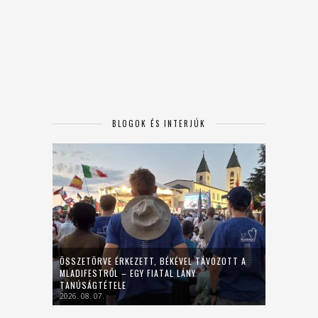
BLOGOK ÉS INTERJÚK
ÖSSZETÖRVE ÉRKEZETT, BÉKÉVEL TÁVOZOTT A
MLADIFESTRŐL – EGY FIATAL LÁNY
TANÚSÁGTÉTELE
2026. 08. 07.