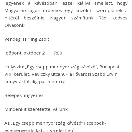
legyenek a kávézóban, ezzel kiállva amellett, hogy
Magyarországon érdemes egy közéleti szereplőnek a
hitéről beszélnie. Nagyon számítunk Rád, kedves
Olvasónk!
Vendég: Hirling Zsolt
Időpont: október 21., 17:00
Helyszín: „Egy csepp mennyország kávézó”, Budapest,
VIII. kerület, Reviczky utca 9. – a Fővárosi Szabó Ervin
könyvtártól alig pár méterre
Belépés: ingyenes
Mindenkit szeretettel várunk!
Az „Egy csepp mennyország kávézó” Facebook-
eseménye
ide
kattintva elérhető.