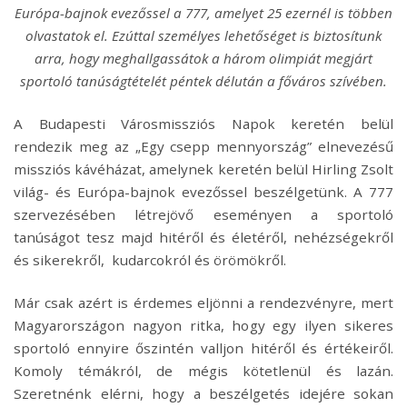
Európa-bajnok evezőssel a 777, amelyet 25 ezernél is többen
olvastatok el. Ezúttal személyes lehetőséget is biztosítunk
arra, hogy meghallgassátok a három olimpiát megjárt
sportoló tanúságtételét péntek délután a főváros szívében.
A Budapesti Városmissziós Napok keretén belül
rendezik meg az „Egy csepp mennyország” elnevezésű
missziós kávéházat, amelynek keretén belül Hirling Zsolt
világ- és Európa-bajnok evezőssel beszélgetünk. A 777
szervezésében létrejövő eseményen a sportoló
tanúságot tesz majd hitéről és életéről, nehézségekről
és sikerekről, kudarcokról és örömökről.
Már csak azért is érdemes eljönni a rendezvényre, mert
Magyarországon nagyon ritka, hogy egy ilyen sikeres
sportoló ennyire őszintén valljon hitéről és értékeiről.
Komoly témákról, de mégis kötetlenül és lazán.
Szeretnénk elérni, hogy a beszélgetés idejére sokan