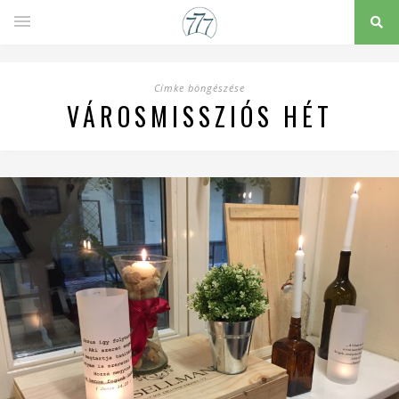
Címke böngészése
VÁROSMISSZIÓS HÉT