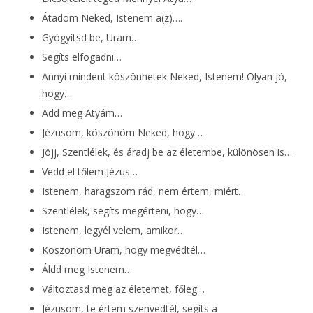
Átadom Neked, Istenem a(z)….
Gyógyítsd be, Uram…
Segíts elfogadni…
Annyi mindent köszönhetek Neked, Istenem! Olyan jó,
hogy…
Add meg Atyám…
Jézusom, köszönöm Neked, hogy…
Jöjj, Szentlélek, és áradj be az életembe, különösen is…
Vedd el tőlem Jézus…
Istenem, haragszom rád, nem értem, miért…
Szentlélek, segíts megérteni, hogy…
Istenem, legyél velem, amikor…
Köszönöm Uram, hogy megvédtél…
Áldd meg Istenem…
Változtasd meg az életemet, főleg…
Jézusom, te értem szenvedtél, segíts a