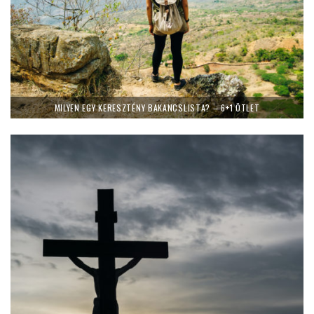
MILYEN EGY KERESZTÉNY BAKANCSLISTA? – 6+1 ÖTLET