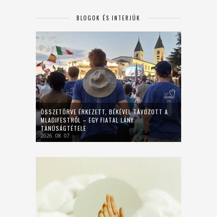
BLOGOK ÉS INTERJÚK
ÖSSZETÖRVE ÉRKEZETT, BÉKÉVEL TÁVOZOTT A
MLADIFESTRŐL – EGY FIATAL LÁNY
TANÚSÁGTÉTELE
2026. 08. 07.