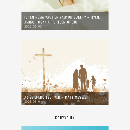
ISTEN NÉMA VAGY ÉN VAGYOK SÜKET? – ILYEN,
AMIKOR CSAK A TÜRELEM OPCIÓ
2026. 08. 03.
AZ ÉGIG ÉRŐ TESTVÉR – MÁTÉ MESÉJE
2026. 08. 01.
KÖNYVEINK