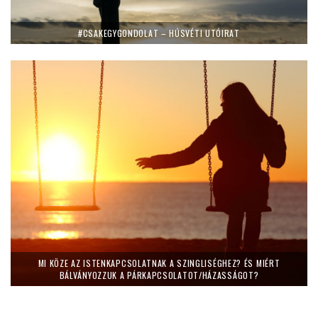
#CSAKEGYGONDOLAT – HÚSVÉTI UTÓIRAT
MI KÖZE AZ ISTENKAPCSOLATNAK A SZINGLISÉGHEZ? ÉS MIÉRT
BÁLVÁNYOZZUK A PÁRKAPCSOLATOT/HÁZASSÁGOT?