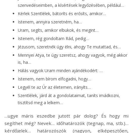
szenvedéseimben, a kísértések legyőzésében, például…
Kérlek Szentlélek, bátoríts és erősíts, amikor…
Istenem, annyira szeretném, ha…
Uram, segíts, amikor elbukok, és megint…
Istenem, rég gondoltam Rád, pedig…
Jézusom, szeretnék úgy élni, ahogy Te mutattad, és…
Mennyei Atya, te úgy szeretsz, ahogy vagyok, még akkor
is, ha…
Hálás vagyok Uram minden ajándékodért: …
Istenem, nem bírom elfogadni, hogy…
Legyél te az Úr az életemen, irányíts…
Szentlélek, járd át a gondolataimat, taníts imádkozni,
tisztítsd meg a lelkem…
…ugye máris eszedbe jutott pár dolog? És hogy mi
segíthet még? Nevek… időhatározók (tegnap, ma, stb.)…
kérdőjelek… határozószók (nagyon, elképesztően,