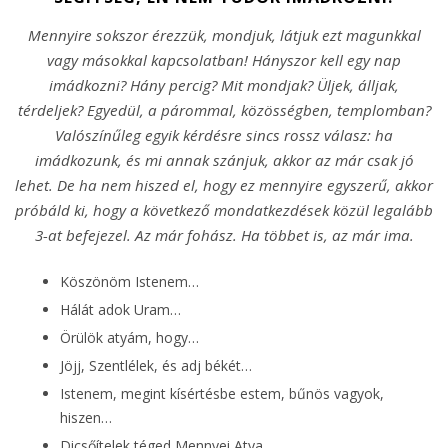
Mennyire sokszor érezzük, mondjuk, látjuk ezt magunkkal
vagy másokkal kapcsolatban! Hányszor kell egy nap
imádkozni? Hány percig? Mit mondjak? Üljek, álljak,
térdeljek? Egyedül, a párommal, közösségben, templomban?
Valószínűleg egyik kérdésre sincs rossz válasz: ha
imádkozunk, és mi annak szánjuk, akkor az már csak jó
lehet. De ha nem hiszed el, hogy ez mennyire egyszerű, akkor
próbáld ki, hogy a következő mondatkezdések közül legalább
3-at befejezel. Az már fohász. Ha többet is, az már ima.
Köszönöm Istenem…
Hálát adok Uram…
Örülök atyám, hogy…
Jöjj, Szentlélek, és adj békét…
Istenem, megint kísértésbe estem, bűnös vagyok,
hiszen…
Dicsőítelek téged Mennyei Atya…