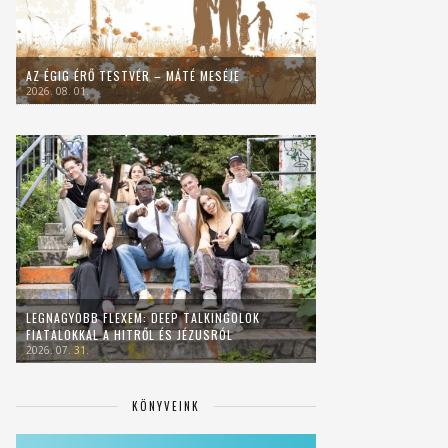
AZ ÉGIG ÉRŐ TESTVÉR – MÁTÉ MESÉJE
2026. 08. 01.
LEGNAGYOBB FLEXEM: DEEP TALKINGOLOK
FIATALOKKAL A HITRŐL ÉS JÉZUSRÓL
2026. 07. 31.
KÖNYVEINK