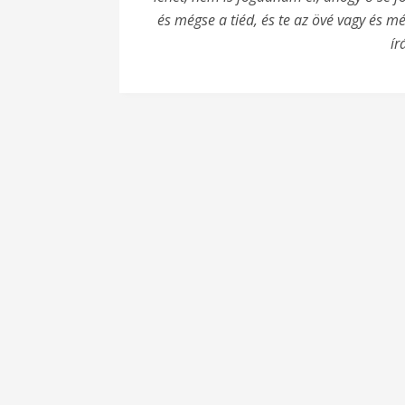
és mégse a tiéd, és te az övé vagy és m
ír