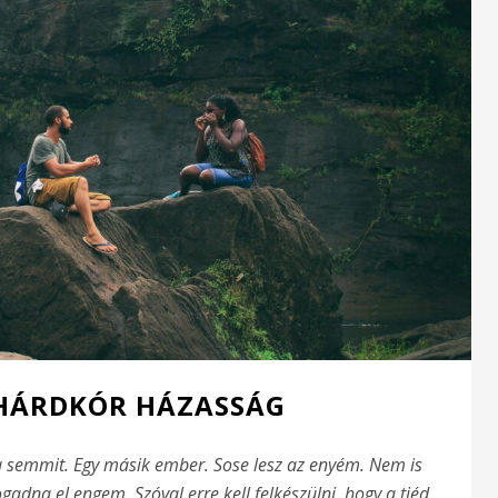
HÁRDKÓR HÁZASSÁG
a semmit. Egy másik ember. Sose lesz az enyém. Nem is
gadna el engem. Szóval erre kell felkészülni, hogy a tiéd