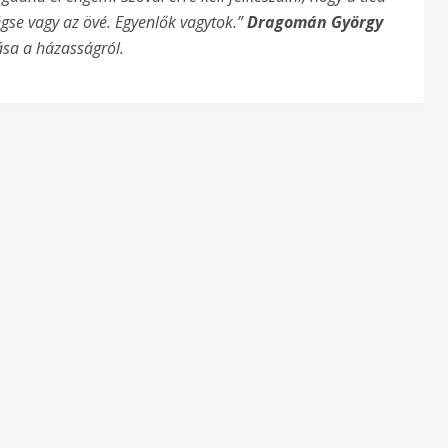
égse vagy az övé. Egyenlők vagytok.”
Dragomán György
ása a házasságról.