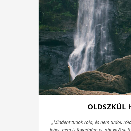
OLDSZKÚL 
„Mindent tudok róla, és nem tudok ról
lehet, nem is fogadnám el, ahogy ő se fo