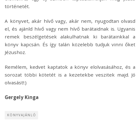
történetét.
A könyvet, akár hívő vagy, akár nem, nyugodtan olvasd
el, és ajánld hívő vagy nem hívő barátaidnak is. Ugyanis
remek beszélgetések alakulhatnak ki barátainkkal a
könyv kapcsán. És így talán közelebb tudjuk vinni őket
Jézushoz.
Remélem, kedvet kaptatok a könyv elolvasásához, és a
sorozat többi kötetét is a kezetekbe veszitek majd. Jó
olvasást!:)
Gergely Kinga
KÖNYVAJÁNLÓ