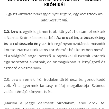
KRÓNIKÁI
Egy kis kikapcsolódás így a nyár végére, egy keresztény író
által készült mű.
C.S. Lewis
egyik legismertebb könyvét hoztam el nektek
a Narnia Krónikái sorozatból.
Az oroszlán, a
boszorkány
és a ruhásszekrény
az író regénysorozatának második
kötete. Narnia titokzatos történetét hét kötetben meséli
el a világhírű angol szerző. A rajzokkal illusztrált kötetek
egy sorozatot alkotnak, de önmagukban is lenyűgöző és
érthető olvasmányok.
C.S. Lewis remek író, irodalomtörténész és gondolkodó
volt. Ő a gyermek-fantasy műfaj megalkotója. Számos
vallási témájú könyvet is írt.
„Narnia a jéggé dermedt birodalom, ahol örök tél