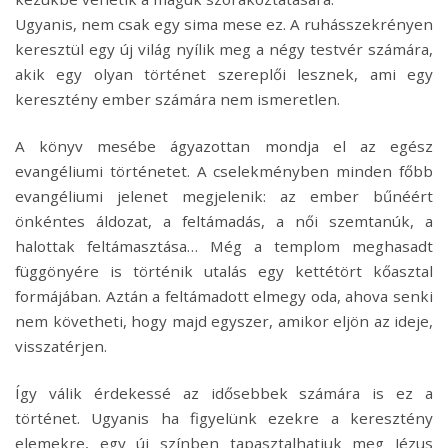
Ugyanis, nem csak egy sima mese ez. A ruhásszekrényen
keresztül egy új világ nyílik meg a négy testvér számára,
akik egy olyan történet szereplői lesznek, ami egy
keresztény ember számára nem ismeretlen.
A könyv mesébe ágyazottan mondja el az egész
evangéliumi történetet. A cselekményben minden főbb
evangéliumi jelenet megjelenik: az ember bűnéért
önkéntes áldozat, a feltámadás, a női szemtanúk, a
halottak feltámasztása… Még a templom meghasadt
függönyére is történik utalás egy kettétört kőasztal
formájában. Aztán a feltámadott elmegy oda, ahova senki
nem követheti, hogy majd egyszer, amikor eljön az ideje,
visszatérjen.
Így válik érdekessé az idősebbek számára is ez a
történet. Ugyanis ha figyelünk ezekre a keresztény
elemekre, egy új színben tapasztalhatjuk meg Jézus