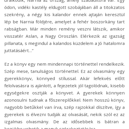
uralkodik, Narnia az ország, amely szabadítóra vár. Egy
ódon, vidéki kastély eldugott szobájában áll a titokzatos
szekrény, a négy kis kalandor ennek ajtaján keresztül
lép be Narnia földjére, amelyet a fehér boszorkány tart
rabságban. Már minden remény veszni látszik, amikor
visszatér Aslan, a Nagy Oroszlán. Elérkezik az igazság
pillanata, s megindul a kalandos küzdelem a Jó hatalomra
juttatásáért…”
Ez a könyv egy nem mindennapi történettel rendelkezik.
Szép mese, tanulságos történettel. Ez az olvasmány egy
gyerekkönyv, könnyed stílussal. Akár lefekvés előtt
felolvasásra is ajánlott, a fejezetek jól tagolódnak, kisebb
egységekre osztják a könyvet. A gyerekek könnyen
azonosulni tudnak a főszereplőkkel. Nem hosszú könyv,
nagyobb betűkkel van írva, szép rajzokkal díszítve, így a
gyerekek is élvezni tudják az olvasását, nekik szól ez az
izgalmas olvasmány. De az idősebbek is bátran a
kezükbe vehetik a maguk szórakoztatására.