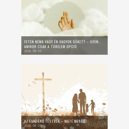
ISTEN NÉMA VAGY ÉN VAGYOK SÜKET? – ILYEN,
AMIKOR CSAK A TÜRELEM OPCIÓ
2026. 08. 03.
AZ ÉGIG ÉRŐ TESTVÉR – MÁTÉ MESÉJE
2026. 08. 01.