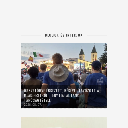
BLOGOK ÉS INTERJÚK
ÖSSZETÖRVE ÉRKEZETT, BÉKÉVEL TÁVOZOTT A
MLADIFESTRŐL – EGY FIATAL LÁNY
TANÚSÁGTÉTELE
2026. 08. 07.