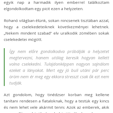
egyik nap a harmadik ilyen emberrel találkoztam
elgondolkodtam egy picit ezen a helyzeten.
Rohanó világban élünk, sokan nincsenek tisztában azzal,
hogy a cselekedeteiknek következményei lehetnek.
„Nekem mindent szabad” elv uralkodik zömében sokak
cselekedetei mögött.
Így nem előre gondolkodva próbálják a helyzetet
megtervezni, hanem utólag keresik hogyan kellett
volna cselekedni. Tulajdonképpen nagyon sajnálom
ezeket a lányokat. Mert egy jó buli utáni pár perc
öröm nem ér meg egy ekkora stresszt csak ők ezt nem
tudják.
Azt gondolom, hogy tinédzser korban meg kellene
tanítani rendesen a fiataloknak, hogy a testük egy kincs
és nem lehet vele akármit tenni. Azok az emberek, akik