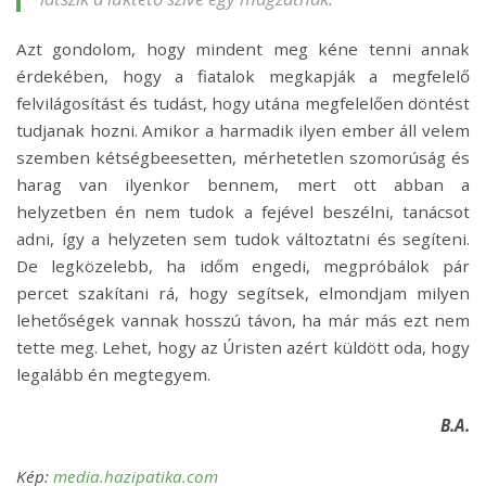
Azt gondolom, hogy mindent meg kéne tenni annak
érdekében, hogy a fiatalok megkapják a megfelelő
felvilágosítást és tudást, hogy utána megfelelően döntést
tudjanak hozni. Amikor a harmadik ilyen ember áll velem
szemben kétségbeesetten, mérhetetlen szomorúság és
harag van ilyenkor bennem, mert ott abban a
helyzetben én nem tudok a fejével beszélni, tanácsot
adni, így a helyzeten sem tudok változtatni és segíteni.
De legközelebb, ha időm engedi, megpróbálok pár
percet szakítani rá, hogy segítsek, elmondjam milyen
lehetőségek vannak hosszú távon, ha már más ezt nem
tette meg. Lehet, hogy az Úristen azért küldött oda, hogy
legalább én megtegyem.
B.A.
Kép:
media.hazipatika.com