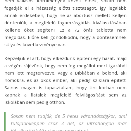
nem vallásos körülmények között élnek, sokan nem
fogadják el a házasság előtti tisztaságot, így legalább
annak érdekében, hogy ne az abortusz mellett kelljen
dönteniük, a megfelelő fogamzásgátlás kiválasztásában
kellene őket segíteni. Ez a 72 órás tabletta nem
megoldás. Előre kell gondolkodni, hogy a döntésemnek
súlya és következménye van.
Képzeljük el azt, hogy elkezdünk építeni egy házat, majd
a végén rájövünk, hogy nem fog megállni mert igazából
nem lett megtervezve. Vagy a Bibliában a bolond, aki
homokra, és az okos ember, aki pedig sziklára épített.
Sajnos magam is tapasztaltam, hogy tini korban nem
kapnak a fiatalok megfelelő felvilágosítást sem az
iskolában sem pedig otthon.
Sokan nem tudják, de 5 hetes várandósságkor, ami
tulajdonképpen csak 3 hét, az ultrahangon már
látszik a lüktető szíve egy magzatnak.