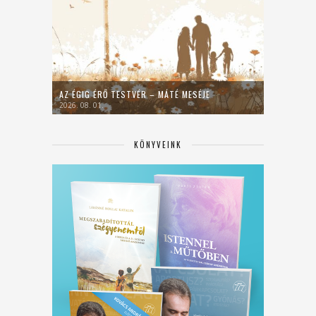
AZ ÉGIG ÉRŐ TESTVÉR – MÁTÉ MESÉJE
2026. 08. 01.
KÖNYVEINK