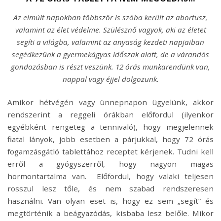
Az elmúlt napokban többször is szóba került az abortusz,
valamint az élet védelme. Szülésznő vagyok, aki az életet
segíti a világba, valamint az anyaság kezdeti napjaiban
segédkezünk a gyermekágyas időszak alatt, de a várandós
gondozásban is részt veszünk. 12 órás munkarendünk van,
nappal vagy éjjel dolgozunk.
Amikor hétvégén vagy ünnepnapon ügyelünk, akkor
rendszerint a reggeli órákban előfordul (ilyenkor
egyébként rengeteg a tennivaló), hogy megjelennek
fiatal lányok, jobb esetben a párjukkal, hogy 72 órás
fogamzásgátló tablettához receptet kérjenek. Tudni kell
erről a gyógyszerről, hogy nagyon magas
hormontartalma van. Előfordul, hogy valaki teljesen
rosszul lesz tőle, és nem szabad rendszeresen
használni. Van olyan eset is, hogy ez sem „segít” és
megtörténik a beágyazódás, kisbaba lesz belőle. Mikor