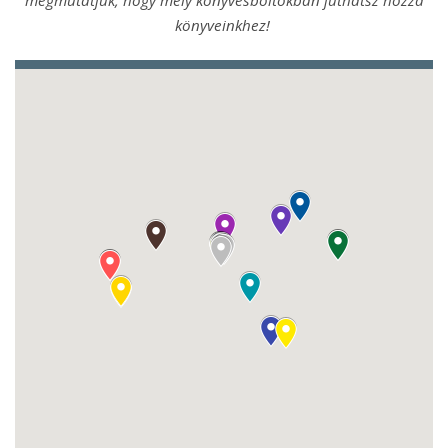
megmutatjuk, hogy mely könyvesboltokban juthatsz hozzá
könyveinkhez!