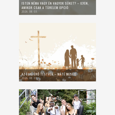
ISTEN NÉMA VAGY ÉN VAGYOK SÜKET? – ILYEN,
AMIKOR CSAK A TÜRELEM OPCIÓ
2026. 08. 03.
AZ ÉGIG ÉRŐ TESTVÉR – MÁTÉ MESÉJE
2026. 08. 01.