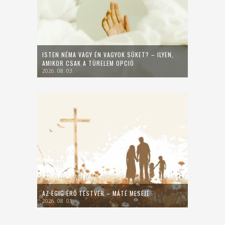
ISTEN NÉMA VAGY ÉN VAGYOK SÜKET? – ILYEN,
AMIKOR CSAK A TÜRELEM OPCIÓ
2026. 08. 03.
AZ ÉGIG ÉRŐ TESTVÉR – MÁTÉ MESÉJE
2026. 08. 01.