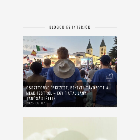
BLOGOK ÉS INTERJÚK
ÖSSZETÖRVE ÉRKEZETT, BÉKÉVEL TÁVOZOTT A
MLADIFESTRŐL – EGY FIATAL LÁNY
TANÚSÁGTÉTELE
2026. 08. 07.